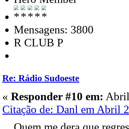
Mensagens: 3800
R CLUB P
Re: Rádio Sudoeste
«
Responder #10 em:
Abril
Citação de: Danl em Abril 
Quem me dera que regre