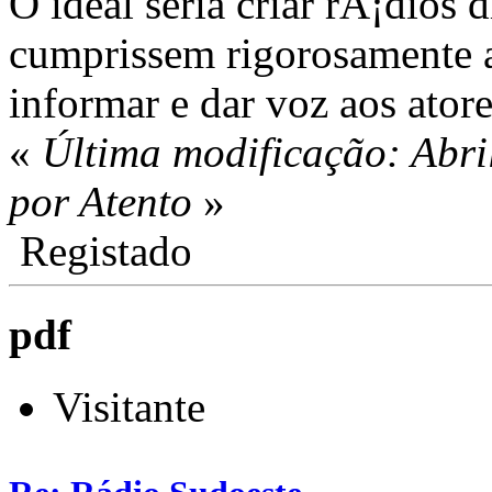
O ideal seria criar rÃ¡dios d
cumprissem rigorosamente 
informar e dar voz aos ator
«
Última modificação: Abri
por Atento
»
Registado
pdf
Visitante