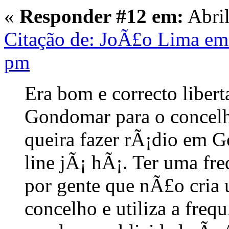
«
Responder #12 em:
Abril
Citação de: JoÃ£o Lima em 
pm
Era bom e correcto libert
Gondomar para o concel
queira fazer rÃ¡dio em 
line jÃ¡ hÃ¡. Ter uma fr
por gente que nÃ£o cria
concelho e utiliza a freq