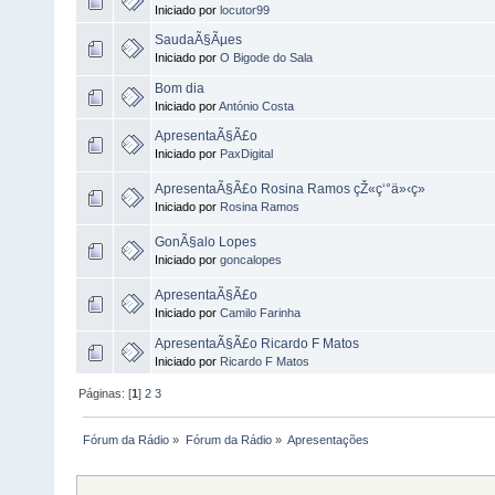
Iniciado por
locutor99
SaudaÃ§Ãµes
Iniciado por
O Bigode do Sala
Bom dia
Iniciado por
António Costa
ApresentaÃ§Ã£o
Iniciado por
PaxDigital
ApresentaÃ§Ã£o Rosina Ramos çŽ«ç‘°ä»‹ç»
Iniciado por
Rosina Ramos
GonÃ§alo Lopes
Iniciado por
goncalopes
ApresentaÃ§Ã£o
Iniciado por
Camilo Farinha
ApresentaÃ§Ã£o Ricardo F Matos
Iniciado por
Ricardo F Matos
Páginas: [
1
]
2
3
Fórum da Rádio
»
Fórum da Rádio
»
Apresentações