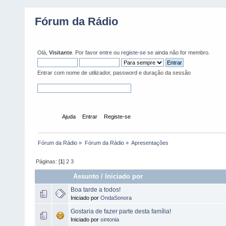
Fórum da Rádio
Olá,
Visitante
. Por favor
entre
ou
registe-se
se ainda não for membro.
Entrar com nome de utilizador, password e duração da sessão
Início
Ajuda
Entrar
Registe-se
Fórum da Rádio
»
Fórum da Rádio
»
Apresentações
Páginas: [
1
]
2
3
Assunto
/
Iniciado por
Boa tarde a todos!
Iniciado por
OndaSonora
Gostaria de fazer parte desta família!
Iniciado por
sintonia