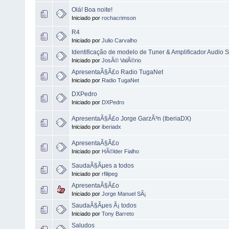
Olá! Boa noite!
Iniciado por
rochacrimson
R4
Iniciado por
Julio Carvalho
Identificação de modelo de Tuner & Amplificador Audio 
Iniciado por
JosÃ© ValÃ©rio
ApresentaÃ§Ã£o Radio TugaNet
Iniciado por
Radio TugaNet
DXPedro
Iniciado por
DXPedro
ApresentaÃ§Ã£o Jorge GarzÃ³n (IberiaDX)
Iniciado por
iberiadx
ApresentaÃ§Ã£o
Iniciado por
HÃ©lder Fialho
SaudaÃ§Ãµes a todos
Iniciado por
rfilipeg
ApresentaÃ§Ã£o
Iniciado por
Jorge Manuel SÃ¡
SaudaÃ§Ãµes Ã¡ todos
Iniciado por
Tony Barreto
Saludos