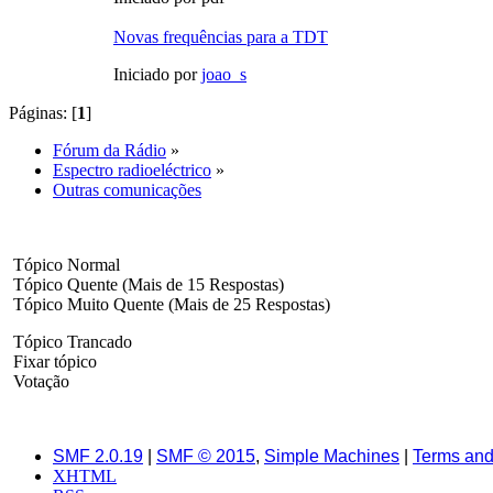
Novas frequências para a TDT
Iniciado por
joao_s
Páginas: [
1
]
Fórum da Rádio
»
Espectro radioeléctrico
»
Outras comunicações
Tópico Normal
Tópico Quente (Mais de 15 Respostas)
Tópico Muito Quente (Mais de 25 Respostas)
Tópico Trancado
Fixar tópico
Votação
SMF 2.0.19
|
SMF © 2015
,
Simple Machines
|
Terms and
XHTML