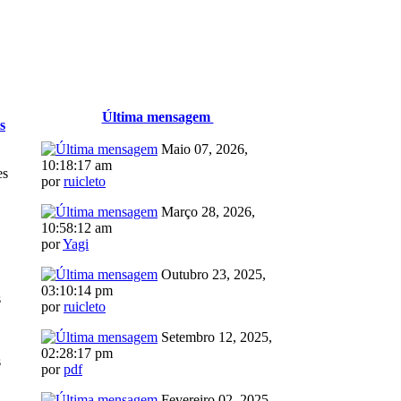
Última mensagem
s
Maio 07, 2026,
10:18:17 am
es
por
ruicleto
Março 28, 2026,
10:58:12 am
por
Yagi
Outubro 23, 2025,
03:10:14 pm
s
por
ruicleto
Setembro 12, 2025,
02:28:17 pm
s
por
pdf
Fevereiro 02, 2025,