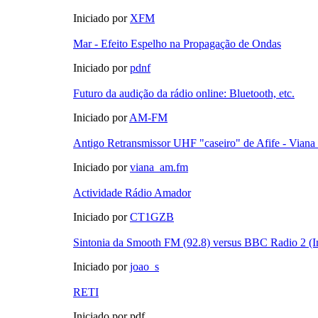
Iniciado por
XFM
Mar - Efeito Espelho na Propagação de Ondas
Iniciado por
pdnf
Futuro da audição da rádio online: Bluetooth, etc.
Iniciado por
AM-FM
Antigo Retransmissor UHF "caseiro" de Afife - Viana
Iniciado por
viana_am.fm
Actividade Rádio Amador
Iniciado por
CT1GZB
Sintonia da Smooth FM (92.8) versus BBC Radio 2 (In
Iniciado por
joao_s
RETI
Iniciado por pdf