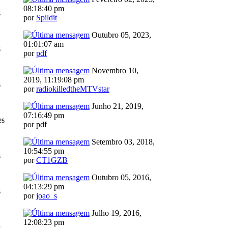
08:18:40 pm
s
por
Spildit
Outubro 05, 2023,
01:01:07 am
s
por
pdf
Novembro 10,
2019, 11:19:08 pm
s
por
radiokilledtheMTVstar
Junho 21, 2019,
07:16:49 pm
es
por pdf
Setembro 03, 2018,
10:54:55 pm
s
por
CT1GZB
Outubro 05, 2016,
04:13:29 pm
s
por
joao_s
Julho 19, 2016,
12:08:23 pm
s