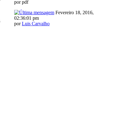
por pdf
Fevereiro 18, 2016,
02:36:01 pm
s
por
Luis Carvalho