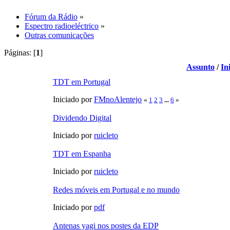
Fórum da Rádio
»
Espectro radioeléctrico
»
Outras comunicações
Páginas: [
1
]
Assunto
/
In
TDT em Portugal
Iniciado por
FMnoAlentejo
«
1
2
3
...
6
»
Dividendo Digital
Iniciado por
ruicleto
TDT em Espanha
Iniciado por
ruicleto
Redes móveis em Portugal e no mundo
Iniciado por
pdf
Antenas yagi nos postes da EDP