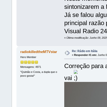
sintonizarem a
Já se falou alg
principal razão
Visual Radio 24
«
Última modificação: Junho 09, 2025
Re: Rádio em Itália
radiokilledtheMTVstar
«
Responder #1 em:
Junho 09
Hero Member
Correção para 
Mensagens: 4971
"Quintão e Costa, a dupla que o
povo gosta!"
vai