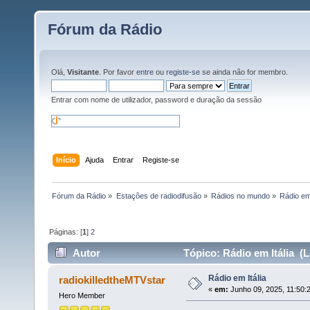
Fórum da Rádio
Olá,
Visitante
. Por favor
entre
ou
registe-se
se ainda não for membro.
Entrar com nome de utilizador, password e duração da sessão
Início
Ajuda
Entrar
Registe-se
Fórum da Rádio
»
Estações de radiodifusão
»
Rádios no mundo
»
Rádio em 
Páginas: [
1
]
2
Autor
Tópico: Rádio em Itália (L
Rádio em Itália
radiokilledtheMTVstar
«
em:
Junho 09, 2025, 11:50:
Hero Member