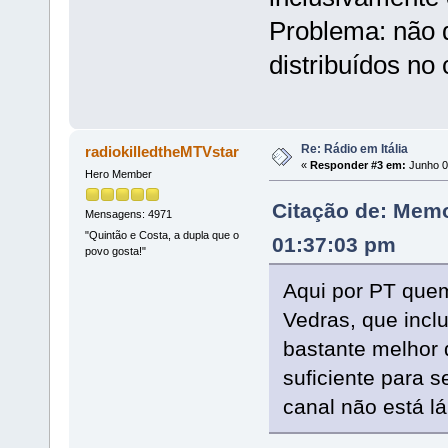
Problema: não d
distribuídos no 
Re: Rádio em Itália
radiokilledtheMTVstar
«
Responder #3 em:
Junho 0
Hero Member
Citação de: Memo
Mensagens: 4971
"Quintão e Costa, a dupla que o
01:37:03 pm
povo gosta!"
Aqui por PT quem
Vedras, que incl
bastante melhor
suficiente para s
canal não está lá