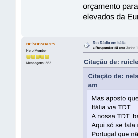
orçamento para
elevados da Eu
Re: Rádio em Itália
nelsonsoares
«
Responder #8 em:
Junho 11
Hero Member
Citação de: ruic
Mensagens: 852
Citação de: nel
am
Mas aposto que 
Itália via TDT.
A nossa TDT, be
Aqui só se fal
Portugal que n