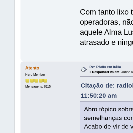
Com tanto lixo 
operadoras, nã
aquele Alma Lu
atrasado e nin
Re: Rádio em Itália
Atento
«
Responder #4 em:
Junho 09
Hero Member
Citação de: radi
Mensagens: 8115
11:50:20 am
Abro tópico sobr
semelhanças com
Acabo de vir de v