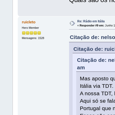
Re: Rádio em Itália
ruicleto
«
Responder #9 em:
Junho 11
Hero Member
Citação de: nels
Mensagens: 1528
Citação de: rui
Citação de: n
am
Mas aposto qu
Itália via TDT.
A nossa TDT, 
Aqui só se fa
Portugal que 