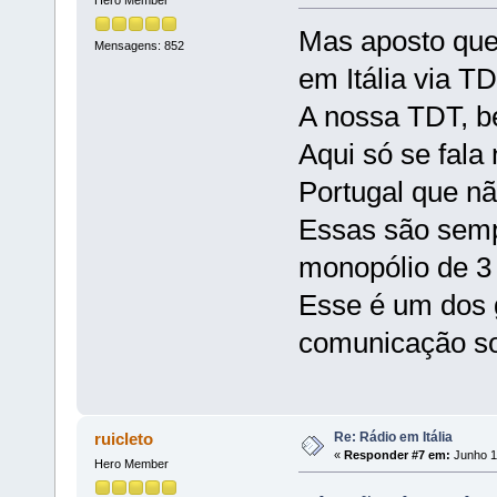
Hero Member
Mas aposto que 
Mensagens: 852
em Itália via TD
A nossa TDT, be
Aqui só se fal
Portugal que n
Essas são semp
monopólio de 3
Esse é um dos 
comunicação so
Re: Rádio em Itália
ruicleto
«
Responder #7 em:
Junho 11
Hero Member