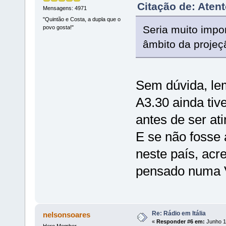
Citação de: Aten
Mensagens: 4971
"Quintão e Costa, a dupla que o
Seria muito impo
povo gosta!"
âmbito da projeç
Sem dúvida, le
A3.30 ainda ti
antes de ser at
E se não fosse 
neste país, acr
pensado numa V
Re: Rádio em Itália
nelsonsoares
«
Responder #6 em:
Junho 11