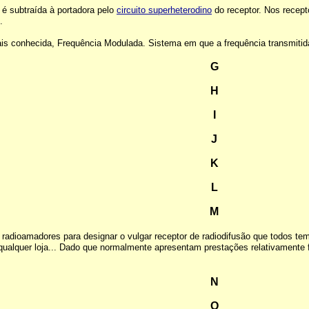
 é subtraída à portadora pelo
circuito superheterodino
do receptor. Nos recept
.
s conhecida, Frequência Modulada. Sistema em que a frequência transmitid
G
H
I
J
K
L
M
 radioamadores para designar o vulgar receptor de radiodifusão que todos tem
alquer loja... Dado que normalmente apresentam prestações relativamente f
N
O