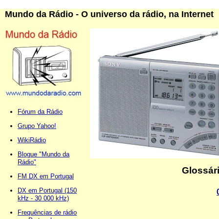
Mundo da Rádio - O universo da rádio, na Internet
Fórum da Rádio
Grupo Yahoo!
WikiRádio
Blogue "Mundo da
Rádio"
Glossár
FM DX em Portugal
DX em Portugal (150
kHz - 30 000 kHz)
Frequências de rádio