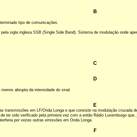
B
determinado tipo de comunicações.
 pela sigla inglesa SSB (Single Side Band). Sistema de modulação onde apen
C
D
 menos abrupta da intensidade do sinal.
E
as transmissões em LF/Onda Longa e que consiste na modulação cruzada de 
de ter sido verificado pela primeira vez com a então Rádio Luxemburgo que,
interferia por vezes outras emissões em Onda Longa.
F