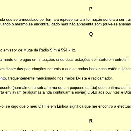
P
nda que será modulado por forma a representar a informação sonora a ser tra
uando o mesmo se encontra ligado mas não apresenta som (ouve-se apenas si
Q
o emissor de Muge da Rádio Sim é 594 kHz.
almente empregue em situações onde duas estações se interferem entre si.
 resultante das perturbações naturais a que as ondas hertzianas estão sujeita
nto
, frequentemente mencionado nos meios Dxista e radioamador.
scrito (normalmente sob a forma de um pequeno cartão) que confirma a sinto
rta enviavam (e algumas ainda continuam a enviar) QSLs aos ouvintes e Dxi
o: se digo que o meu QTH é em Lisboa significa que me encontro a efectuar 
R