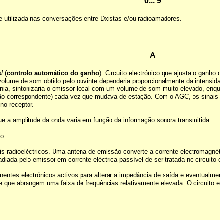
0... 9
utilizada nas conversações entre Dxistas e/ou radioamadores.
A
l
(
controlo automático do ganho
). Circuito electrónico que ajusta o ganh
olume de som obtido pelo ouvinte dependeria proporcionalmente da intensid
onia, sintonizaria o emissor local com um volume de som muito elevado, enqu
otão correspondente) cada vez que mudava de estação. Com o AGC, os sinais f
no receptor.
e a amplitude da onda varia em função da informação sonora transmitida.
po.
nais radioeléctricos. Uma antena de emissão converte a corrente electromagnét
diada pelo emissor em corrente eléctrica passível de ser tratada no circuito 
ntes electrónicos activos para alterar a impedância de saída e eventualment
que abrangem uma faixa de frequências relativamente elevada. O circuito 