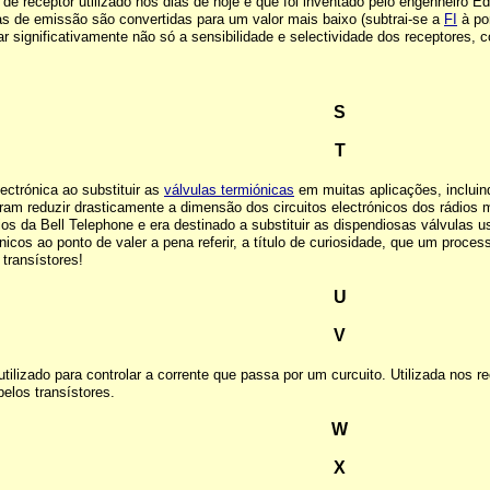
o de receptor utilizado nos dias de hoje e que foi inventado pelo engenheir
ias de emissão são convertidas para um valor mais baixo (subtrai-se a
FI
à por
 significativamente não só a sensibilidade e selectividade dos receptores, 
S
T
ectrónica ao substituir as
válvulas termiónicas
em muitas aplicações, incluin
itiram reduzir drasticamente a dimensão dos circuitos electrónicos dos rádi
rios da Bell Telephone e era destinado a substituir as dispendiosas válvulas 
icos ao ponto de valer a pena referir, a título de curiosidade, que um pro
transístores!
U
V
 utilizado para controlar a corrente que passa por um curcuito. Utilizada nos 
elos transístores.
W
X