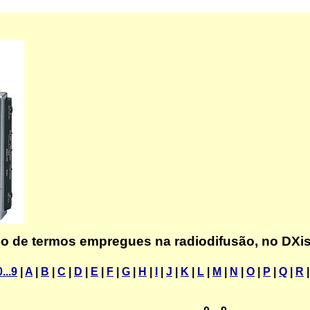
io de termos empregues na radiodifusão, no DX
0...9
|
A
|
B
|
C
|
D
|
E
|
F
|
G
|
H
|
I
|
J
|
K
|
L
|
M
|
N
|
O
|
P
|
Q
|
R