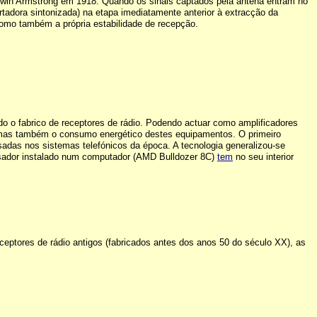
o Edwin Armstrong em 1918. Quando os sinais captados pela antena entram no
tadora sintonizada) na etapa imediatamente anterior à extracção da
como também a própria estabilidade de recepção.
do o fabrico de receptores de rádio. Podendo actuar como amplificadores
os mas também o consumo energético destes equipamentos. O primeiro
usadas nos sistemas telefónicos da época. A tecnologia generalizou-se
cessador instalado num computador (AMD Bulldozer 8C)
tem
no seu interior
receptores de rádio antigos (fabricados antes dos anos 50 do século XX), as