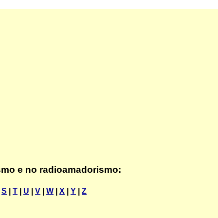
ismo e no radioamadorismo:
|
S
|
T
|
U
|
V
|
W
|
X
|
Y
|
Z