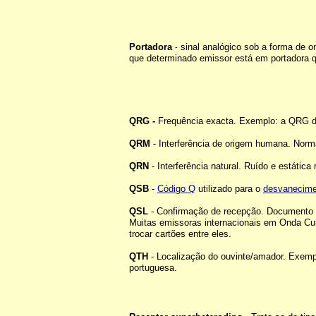
Portadora
sinal analógico sob a forma de o
-
que determinado emissor está em portadora q
QRG -
Frequência exacta. Exemplo: a QRG d
QRM
- Interferência de origem humana. Norm
QRN
- Interferência natural. Ruído e estática
QSB
-
Código Q
utilizado para o
desvanecime
QSL
- Confirmação de recepção. Documento e
Muitas emissoras internacionais em Onda Cu
trocar cartões entre eles.
QTH
- Localização do ouvinte/amador. Exempl
portuguesa.