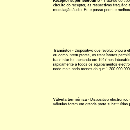
Receptor superheterodino
- Trata-se do tip
circuito do receptor, as respectivas frequênc
modulação áudio. Este passo permite melhorar
Transístor -
Dispositivo que revolucionou a el
ou como interruptores, os transístores perm
transístor foi fabricado em 1947 nos laborató
rapidamente a todos os equipamentos electrón
nada mais nada menos do que 1 200 000 000 
Válvula termiónica
- Dispositivo electrónico
válvulas foram em grande parte substituídas p