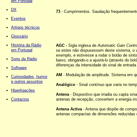
em Portugal
DX
73
-
Cumprimentos. Saudação frequentemente 
Eventos
Artigos técnicos
Glossário
História da Rádio
AGC -
Sigla inglesa de
Automatic Gain Contro
em Portugal
se estes não dispusessem deste sistema, o v
exemplo, e estivesse a rodar o botão de sint
Sons da Rádio
baixo, obrigando-o a ajustá-lo (através do b
diferenças da intensidade do sinal de entrada 
Software
AM
-
Modulação de amplitude. Sistema em qu
Curiosidades, humor
e outros assuntos
Analógico
- Sinal contínuo que varia no tem
Hiperligações
Antena
- Dispositivo que irradia ou capta si
Contactos
antenas de recepção, convertem a energia irra
Antena Activa
- Antena que dispõe de compone
antenas compactas de dimensões reduzidas e 