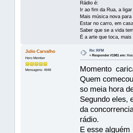
Rádio é:
Ir ao fim da Rua, a liga
Mais música nova para s
Estar no carro, em casa
Saber que se a vida te
É a arte que toca, mais
Re: RFM
Julio Carvalho
«
Responder #1981 em:
Maio
Hero Member
Momento carica
Mensagens: 4948
Quem comecou c
so meia hora d
Segundo eles,
da concorrencia
rádio.
E esse alguém t