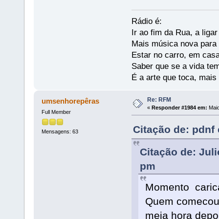
Rádio é:
Ir ao fim da Rua, a liga
Mais música nova para s
Estar no carro, em casa
Saber que se a vida te
É a arte que toca, mais
Re: RFM
umsenhorepêras
«
Responder #1984 em:
Maio
Full Member
Citação de: pdnf
Mensagens: 63
Citação de: Jul
pm
Momento carica
Quem comecou c
meia hora depo