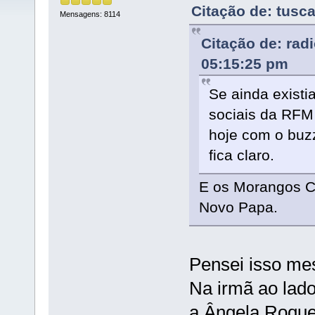
Citação de: tusc
Mensagens: 8114
Citação de: rad
05:15:25 pm
Se ainda exist
sociais da RFM
hoje com o buzz
fica claro.
E os Morangos C
Novo Papa.
Pensei isso mes
Na irmã ao lado
a Ângela Roque