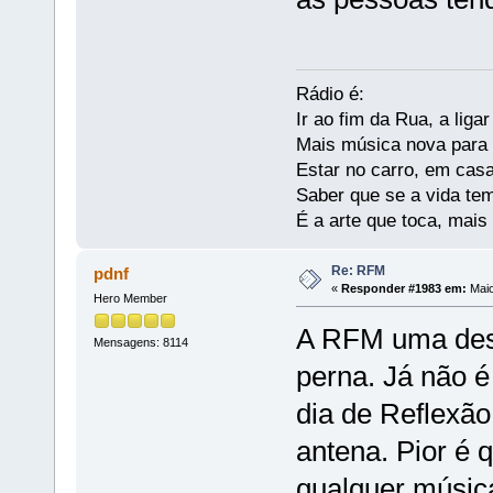
Rádio é:
Ir ao fim da Rua, a liga
Mais música nova para s
Estar no carro, em casa
Saber que se a vida te
É a arte que toca, mais
Re: RFM
pdnf
«
Responder #1983 em:
Maio
Hero Member
A RFM uma dest
Mensagens: 8114
perna. Já não é
dia de Reflexão
antena. Pior é 
qualquer músic