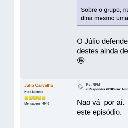
Sobre o grupo, 
diria mesmo uma 
O Júlio defend
destes ainda d
🤪
Re: RFM
Julio Carvalho
«
Responder #1989 em:
Maio
Hero Member
Nao vá por aí. 
Mensagens: 4948
este episódio.