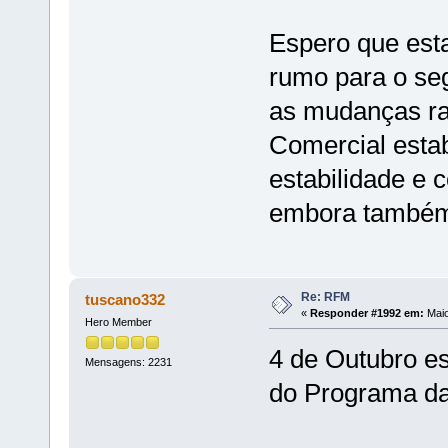
Espero que esta
rumo para o se
as mudanças rad
Comercial esta
estabilidade e c
embora também 
Re: RFM
tuscano332
«
Responder #1992 em:
Maio
Hero Member
4 de Outubro es
Mensagens: 2231
do Programa d