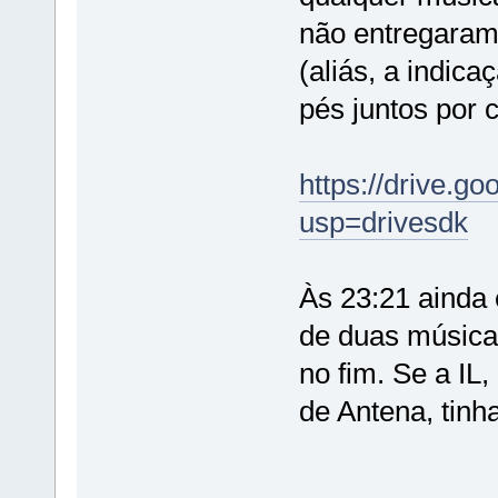
não entregaram
(aliás, a indic
pés juntos por 
https://drive
usp=drivesdk
Às 23:21 ainda
de duas músicas
no fim. Se a IL
de Antena, tin