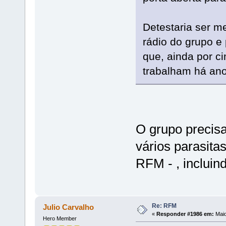
Detestaria ser 
rádio do grupo e 
que, ainda por c
trabalham há anos
O grupo precis
vários parasita
RFM - , inclui
Re: RFM
Julio Carvalho
«
Responder #1986 em:
Maio
Hero Member