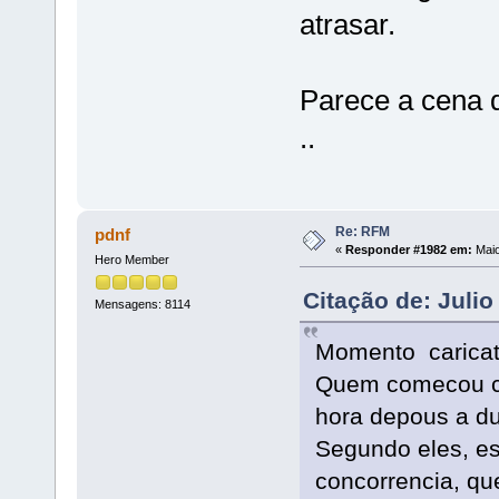
atrasar.
Parece a cena 
..
Re: RFM
pdnf
«
Responder #1982 em:
Maio
Hero Member
Citação de: Juli
Mensagens: 8114
Momento caricato
Quem comecou co
hora depous a du
Segundo eles, e
concorrencia, que