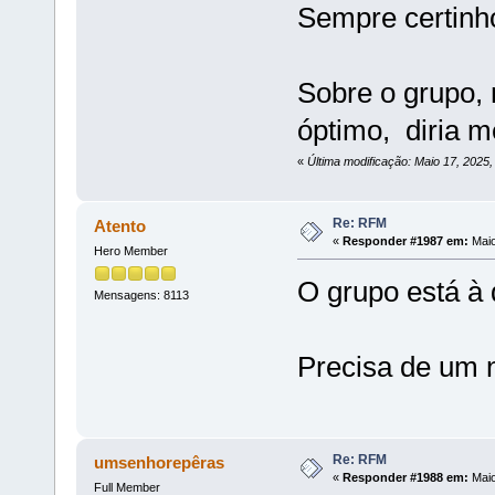
Sempre certinh
Sobre o grupo,
óptimo, diria m
«
Última modificação: Maio 17, 2025,
Re: RFM
Atento
«
Responder #1987 em:
Maio
Hero Member
O grupo está à d
Mensagens: 8113
Precisa de um 
Re: RFM
umsenhorepêras
«
Responder #1988 em:
Maio
Full Member