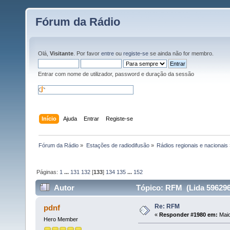
Fórum da Rádio
Olá,
Visitante
. Por favor
entre
ou
registe-se
se ainda não for membro.
Entrar com nome de utilizador, password e duração da sessão
Início
Ajuda
Entrar
Registe-se
Fórum da Rádio
»
Estações de radiodifusão
»
Rádios regionais e nacionais
Páginas:
1
...
131
132
[
133
]
134
135
...
152
Autor
Tópico: RFM (Lida 596296
Re: RFM
pdnf
«
Responder #1980 em:
Maio
Hero Member