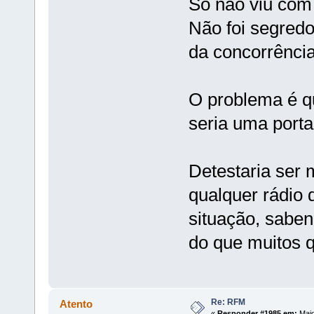
Só não viu com
Não foi segred
da concorrênci
O problema é qu
seria uma porta
Detestaria ser
qualquer rádio 
situação, saben
do que muitos q
Re: RFM
Atento
«
Responder #1985 em:
Maio