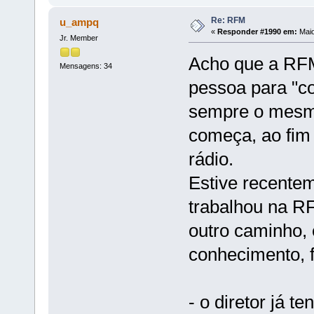
Re: RFM
u_ampq
«
Responder #1990 em:
Maio
Jr. Member
Acho que a RFM 
Mensagens: 34
pessoa para "co
sempre o mesmo
começa, ao fim
rádio.
Estive recente
trabalhou na R
outro caminho, 
conhecimento, 
- o diretor já 