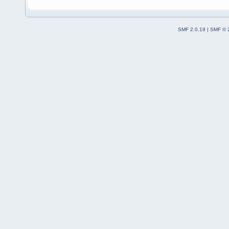
SMF 2.0.19
|
SMF © 