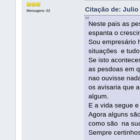
Citação de: Juli
Mensagens: 63
Neste pais as p
espanta o cresc
Sou empresário 
situações e tud
Se isto acontec
as pesdoas em q
nao ouvisse nad
os avisaria que 
algum.
E a vida segue e
Agora alguns são
como são na sua 
Sempre certinho