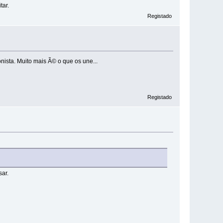
tar.
Registado
ista. Muito mais Ã© o que os une...
Registado
sar.