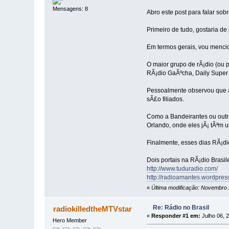
Mensagens: 8
Abro este post para falar so
Primeiro de tudo, gostaria d
Em termos gerais, vou mencio
O maior grupo de rÃ¡dio (ou
RÃ¡dio GaÃºcha, Daily Super 
Pessoalmente observou que ao
sÃ£o filiados.
Como a Bandeirantes ou outr
Orlando, onde eles jÃ¡ tÃªm 
Finalmente, esses dias RÃ¡di
Dois portais na RÃ¡dio Brasil
http://www.tuduradio.com/
http://radioamantes.wordpres
«
Última modificação: Novembro 
Re: Rádio no Brasil
radiokilledtheMTVstar
«
Responder #1 em:
Julho 06, 
Hero Member