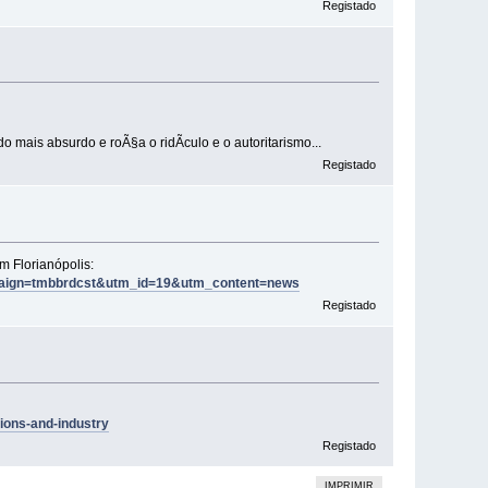
Registado
o mais absurdo e roÃ§a o ridÃ­culo e o autoritarismo...
Registado
m Florianópolis:
paign=tmbbrdcst&utm_id=19&utm_content=news
Registado
tions-and-industry
Registado
IMPRIMIR