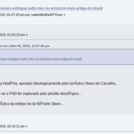
olsonaro-extingue-radio-mec-rio-emissora-mais-antiga-do-brasil/
2019, 01:07:30 pm por radiokilledtheMTVstar
»
2019, 01:03:23 pm »
ar em Julho 06, 2019, 12:57:46 pm
onaro-extingue-radio-mec-rio-emissora-mais-antiga-do-brasil/
a HistÃ³ria, apoiado ideologicamente pelo lunÃ¡tico Olavo de Carvalho...
 o PSD for capturado pelo pirulito ideolÃ³gico...
tica da estirpe do tal filÃ³sofo Olavo...
2019, 02:16:11 pm »