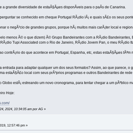
bre a grande diversidade de estaÃ§Ãµes disponÃ­veis para o paÃ­s de Canarina.
e perguntar se conhecido em cheque Portugal RÃ¡dio lÃ¡ e quais sÃ£o os seus ponto
nar o negÃ³cio de grandes grupos, porque hÃ¡ muitos mais carÃ¡ter local e region
 pelo menos Ã© o que dizem) Ã© Grupo Bandeirantes com a RÃ¡dio Bandeirantes, 
RÃ¡dio Tupi Associated com o Rio de Janeiro, RÃ¡dio Jovem Pan, o meu RÃ¡dio Ita
 contrÃ¡rio do que acontece em Portugal, Espanha, etc, estas estaÃ§Ãµes tÃªm m
a entrada para adaptar qualquer um dos seus formatos? Assim, ao que parece, o 
uma estaÃ§Ã£o local com seus prÃ³prios programas e outros Bandeirantes de rede 
o Globo estÃ¡ estreando um novo cronograma, para tentar chegar a um pÃºblico m
eiro Hoje:
s.com/
24, 2024, 10:34:05 am por AG
»
2019, 12:57:46 pm »