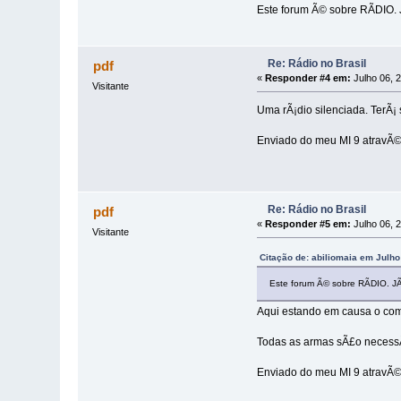
Este forum Ã© sobre RÃDIO. J
Re: Rádio no Brasil
pdf
«
Responder #4 em:
Julho 06, 
Visitante
Uma rÃ¡dio silenciada. TerÃ¡
Enviado do meu MI 9 atravÃ©
Re: Rádio no Brasil
pdf
«
Responder #5 em:
Julho 06, 
Visitante
Citação de: abiliomaia em Julho
Este forum Ã© sobre RÃDIO. JÃ¡
Aqui estando em causa o comba
Todas as armas sÃ£o necessÃ¡
Enviado do meu MI 9 atravÃ©