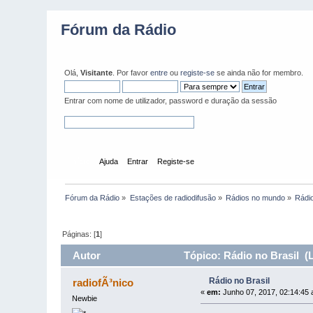
Fórum da Rádio
Olá,
Visitante
. Por favor
entre
ou
registe-se
se ainda não for membro.
Entrar com nome de utilizador, password e duração da sessão
Início
Ajuda
Entrar
Registe-se
Fórum da Rádio
»
Estações de radiodifusão
»
Rádios no mundo
»
Rádio
Páginas: [
1
]
Autor
Tópico: Rádio no Brasil (L
Rádio no Brasil
radiofÃ³nico
«
em:
Junho 07, 2017, 02:14:45 
Newbie