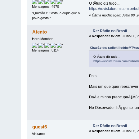
O tÃ­tulo diz tudo...
Mensagens: 4970
https://revistaforum.com.br/b
"Quintão e Costa, a dupla que o
«
Última modificação: Julho 06, 
povo gosta!"
Re: Rádio no Brasil
Atento
«
Responder #2 em:
Julho 06, 
Hero Member
Citação de: radiokilledtheMTVst
Mensagens: 8114
O tÃ­tulo diz tudo...
https://revistaforum.com.br/bols
Pois...
Mais um que quer reescrever 
DaÃ­ a minha preocupaÃ§Ã£o se
No Observador, hÃ¡ gente lunÃ¡
Re: Rádio no Brasil
guest6
«
Responder #3 em:
Julho 06, 
Visitante