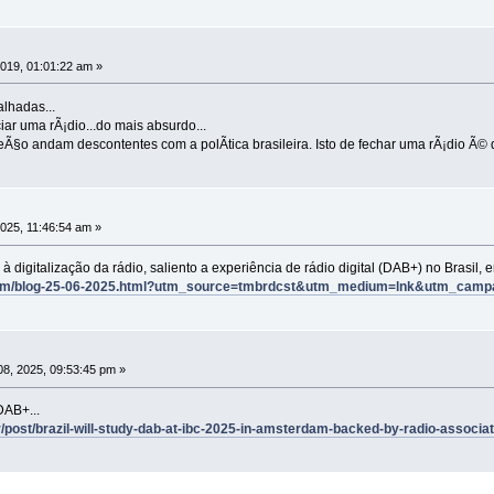
2019, 01:01:22 am »
alhadas...
ar uma rÃ¡dio...do mais absurdo...
eÃ§o andam descontentes com a polÃ­tica brasileira. Isto de fechar uma rÃ¡dio Ã© d
2025, 11:46:54 am »
 digitalização da rádio, saliento a experiência de rádio digital (DAB+) no Brasil, e
.com/blog-25-06-2025.html?utm_source=tmbrdcst&utm_medium=lnk&utm_cam
8, 2025, 09:53:45 pm »
DAB+...
/post/brazil-will-study-dab-at-ibc-2025-in-amsterdam-backed-by-radio-associa