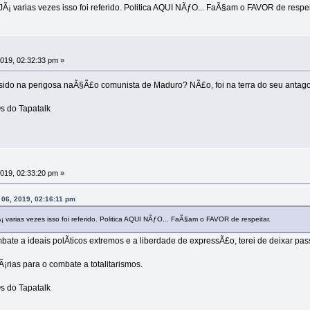
Ã¡ varias vezes isso foi referido. Politica AQUI NÃƒO... FaÃ§am o FAVOR de respei
2019, 02:32:33 pm »
 sido na perigosa naÃ§Ã£o comunista de Maduro? NÃ£o, foi na terra do seu antagon
s do Tapatalk
2019, 02:33:20 pm »
 06, 2019, 02:16:11 pm
 varias vezes isso foi referido. Politica AQUI NÃƒO... FaÃ§am o FAVOR de respeitar.
te a ideais polÃ­ticos extremos e a liberdade de expressÃ£o, terei de deixar pas
rias para o combate a totalitarismos.
s do Tapatalk