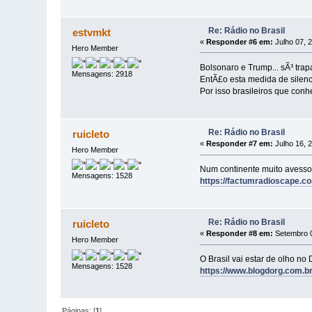
Re: Rádio no Brasil
estvmkt
«
Responder #6 em:
Julho 07, 
Hero Member
Bolsonaro e Trump... sÃ³ trap
Mensagens: 2918
EntÃ£o esta medida de silenci
Por isso brasileiros que conh
Re: Rádio no Brasil
ruicleto
«
Responder #7 em:
Julho 16, 
Hero Member
Num continente muito avesso à
Mensagens: 1528
https://factumradioscape
Re: Rádio no Brasil
ruicleto
«
Responder #8 em:
Setembro 0
Hero Member
O Brasil vai estar de olho no 
Mensagens: 1528
https://www.blogdorg.com.br
Páginas: [
1
]