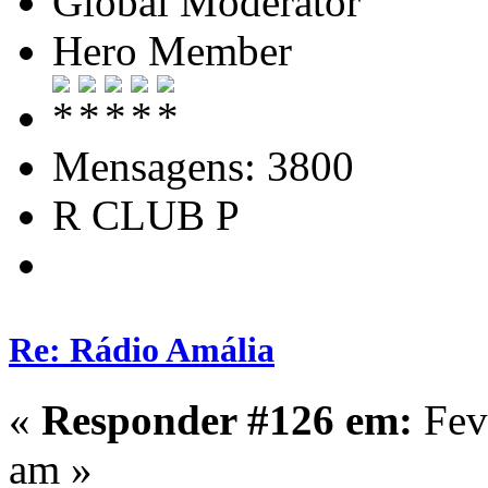
Global Moderator
Hero Member
Mensagens: 3800
R CLUB P
Re: Rádio Amália
«
Responder #126 em:
Feve
am »