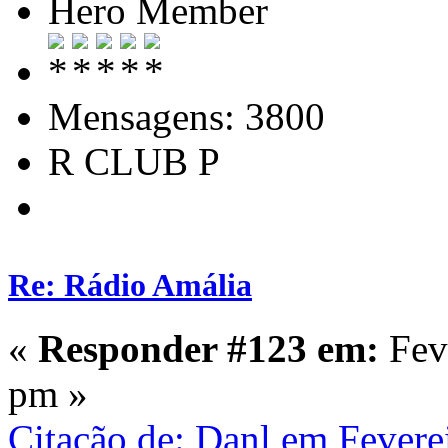
Hero Member
Mensagens: 3800
R CLUB P
Re: Rádio Amália
«
Responder #123 em:
Feve
pm »
Citação de: Danl em Fevere