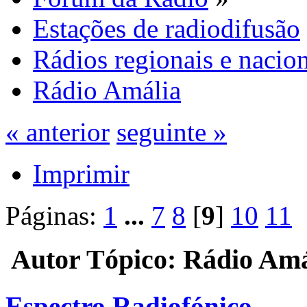
Estações de radiodifusão
Rádios regionais e nacion
Rádio Amália
« anterior
seguinte »
Imprimir
Páginas:
1
...
7
8
[
9
]
10
11
Autor
Tópico: Rádio Amá
Espectro Radiofónico