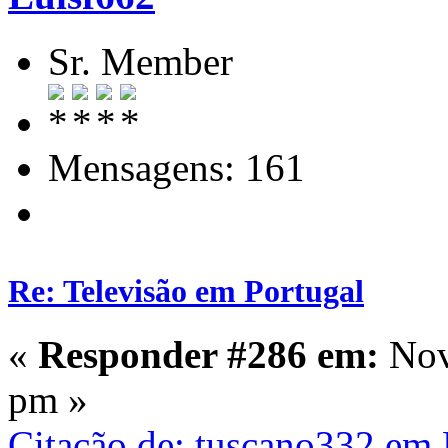
Sr. Member
Mensagens: 161
Re: Televisão em Portugal
«
Responder #286 em:
Nov
pm »
Citação de: tuscano332 em