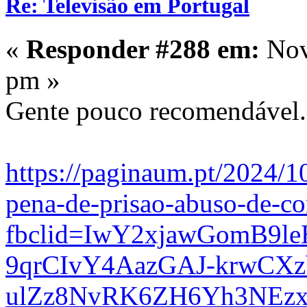
Re: Televisão em Portugal
«
Responder #288 em:
Nov
pm »
Gente pouco recomendável.
https://paginaum.pt/2024/10
pena-de-prisao-abuso-de-con
fbclid=IwY2xjawGomB9
9qrCIvY4AazGAJ-krwCX
ulZz8NvRK6ZH6Yh3NEz