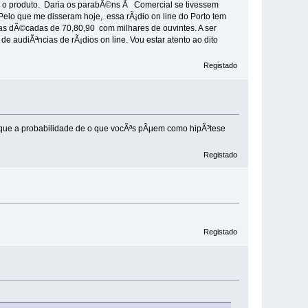
r o produto. Daria os parabÃ©ns Ã Comercial se tivessem
elo que me disseram hoje, essa rÃ¡dio on line do Porto tem
s dÃ©cadas de 70,80,90 com milhares de ouvintes. A ser
de audiÃªncias de rÃ¡dios on line. Vou estar atento ao dito
Registado
i que a probabilidade de o que vocÃªs pÃµem como hipÃ³tese
Registado
Registado