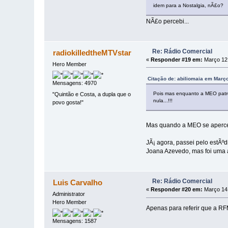
idem para a Nostalgia, nÃ£o?
NÃ£o percebi...
Re: Rádio Comercial
radiokilledtheMTVstar
«
Responder #19 em:
Março 12,
Hero Member
Citação de: abiliomaia em Março
Mensagens: 4970
Pois mas enquanto a MEO patroc
"Quintão e Costa, a dupla que o
nula...!!!
povo gosta!"
Mas quando a MEO se apercebe
JÃ¡ agora, passei pelo estÃº
Joana Azevedo, mas foi uma 
Re: Rádio Comercial
Luis Carvalho
«
Responder #20 em:
Março 14,
Administrator
Hero Member
Apenas para referir que a RF
Mensagens: 1587