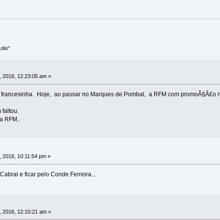
dio"
 2016, 12:23:05 am »
.. A francesinha. Hoje, ao passar no Marques de Pombal, a RFM com promoÃ§Ã£o
faltou.
a RFM..
 2016, 10:11:54 pm »
abral e ficar pelo Conde Ferreira...
 2016, 12:10:21 am »