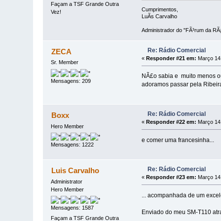
Façam a TSF Grande Outra
Cumprimentos,
Vez!
LuÃ­s Carvalho
Administrador do "FÃ³rum da RÃ¡
Re: Rádio Comercial
ZECA
«
Responder #21 em:
Março 14,
Sr. Member
NÃ£o sabia e muito menos ouv
Mensagens: 209
adoramos passar pela Ribeira
Re: Rádio Comercial
Boxx
«
Responder #22 em:
Março 14,
Hero Member
e comer uma francesinha...
Mensagens: 1222
Re: Rádio Comercial
Luis Carvalho
«
Responder #23 em:
Março 14,
Administrator
Hero Member
... acompanhada de um excele
Mensagens: 1587
Enviado do meu SM-T110 atr
Façam a TSF Grande Outra