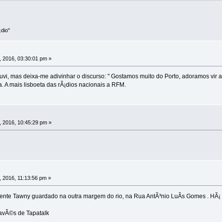
dio"
 2016, 03:30:01 pm »
i, mas deixa-me adivinhar o discurso: " Gostamos muito do Porto, adoramos vir 
. A mais lisboeta das rÃ¡dios nacionais a RFM.
 2016, 10:45:29 pm »
 2016, 11:13:56 pm »
nte Tawny guardado na outra margem do rio, na Rua AntÃ³nio LuÃ­s Gomes . HÃ¡ qu
avÃ©s de Tapatalk