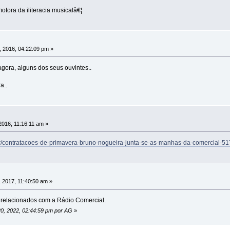
otora da iliteracia musicalâ€¦
 2016, 04:22:09 pm »
agora, alguns dos seus ouvintes..
a..
2016, 11:16:11 am »
erior/contratacoes-de-primavera-bruno-nogueira-junta-se-as-manhas-da-comercial-5
 2017, 11:40:50 am »
s relacionados com a Rádio Comercial.
20, 2022, 02:44:59 pm por AG
»