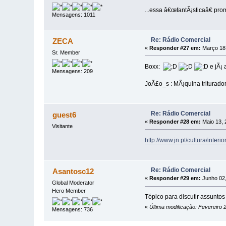
...essa â€œfantÃ¡sticaâ€ prom
Mensagens: 1011
Re: Rádio Comercial
ZECA
«
Responder #27 em:
Março 18,
Sr. Member
Boxx:
e jÃ¡ 
Mensagens: 209
JoÃ£o_s : MÃ¡quina triturador
Re: Rádio Comercial
guest6
«
Responder #28 em:
Maio 13, 
Visitante
http://www.jn.pt/cultura/int
Re: Rádio Comercial
Asantosc12
«
Responder #29 em:
Junho 02,
Global Moderator
Hero Member
Tópico para discutir assunto
«
Última modificação: Fevereiro 
Mensagens: 736