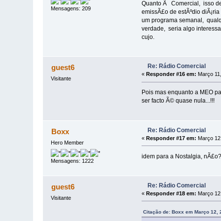
Quanto Ã Comercial, isso de
Mensagens: 209
emissÃ£o de estÃºdio diÃ¡ri
um programa semanal, qualqu
verdade, seria algo interessa
cujo.
Re: Rádio Comercial
guest6
«
Responder #16 em:
Março 11,
Visitante
Pois mas enquanto a MEO patr
ser facto Ã© quase nula...!!!
Re: Rádio Comercial
Boxx
«
Responder #17 em:
Março 12,
Hero Member
idem para a Nostalgia, nÃ£o
Mensagens: 1222
Re: Rádio Comercial
guest6
«
Responder #18 em:
Março 12,
Visitante
Citação de: Boxx em Março 12, 