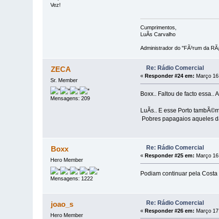
Vez!
Cumprimentos,
LuÃ­s Carvalho
Administrador do "FÃ³rum da RÃ¡
Re: Rádio Comercial
ZECA
«
Responder #24 em:
Março 16,
Sr. Member
Boxx.. Faltou de facto essa
Mensagens: 209
LuÃ­s.. E esse Porto tambÃ©m 
Pobres papagaios aqueles d
Re: Rádio Comercial
Boxx
«
Responder #25 em:
Março 16,
Hero Member
Podiam continuar pela Costa C
Mensagens: 1222
Re: Rádio Comercial
joao_s
«
Responder #26 em:
Março 17,
Hero Member