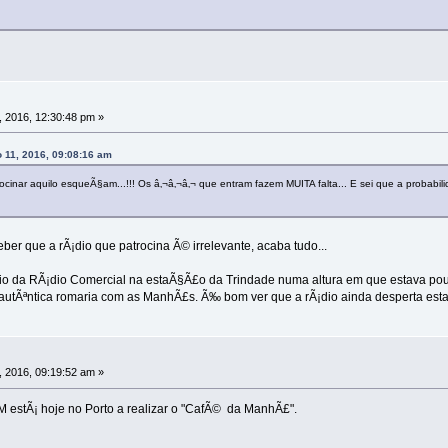
 2016, 12:30:48 pm »
 11, 2016, 09:08:16 am
inar aquilo esqueÃ§am...!!! Os â‚¬â‚¬â‚¬ que entram fazem MUITA falta... E sei que a probab
r que a rÃ¡dio que patrocina Ã© irrelevante, acaba tudo...
dio da RÃ¡dio Comercial na estaÃ§Ã£o da Trindade numa altura em que estava pouc
autÃªntica romaria com as ManhÃ£s. Ã‰ bom ver que a rÃ¡dio ainda desperta est
 2016, 09:19:52 am »
M estÃ¡ hoje no Porto a realizar o "CafÃ© da ManhÃ£".