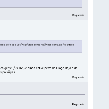
Registado
ilidade de o que vocÃªs pÃµem como hipÃ³tese ser facto Ã© quase
a gente (Ã s 16h) e ainda estive perto do Diogo Beja e da
as paixÃµes.
Registado
Registado