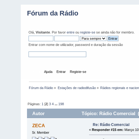
Fórum da Rádio
Olá,
Visitante
. Por favor
entre
ou
registe-se
se ainda não for membro.
Entrar com nome de utilizador, password e duração da sessão
Início
Ajuda
Entrar
Registe-se
Fórum da Rádio
»
Estações de radiodifusão
»
Rádios regionais e nacion
Páginas:
1
[
2
]
3
4
...
198
Autor
Tópico: Rádio Comercial (
Re: Rádio Comercial
ZECA
«
Responder #15 em:
Março 10,
Sr. Member