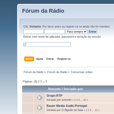
Fórum da Rádio
Olá,
Visitante
. Por favor
entre
ou
registe-se
se ainda não for membro.
Entrar com nome de utilizador, password e duração da sessão
Início
Ajuda
Entrar
Registe-se
Fórum da Rádio
»
Fórum da Rádio
»
Conversas soltas
Páginas: [
1
]
2
3
...
5
Assunto
/
Iniciado por
Grupo RTP
Iniciado por
estvmkt
«
1
2
3
...
42
»
Bauer Media Audio Portugal
Iniciado por
O Bigode do Sala
«
1
2
3
...
12
»