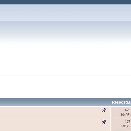
Respostas
629
104051
175
50493 