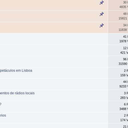
30 
4835 
48 
15821 
34 
11838 
41 
1978 
12 
421 V
96 
31590 
spetáculos em Lisboa
2 
159 V
44 
9233 
entos de rádios locais
3 
283 V
?
6 
3488 
rios
2 
174 V
21 