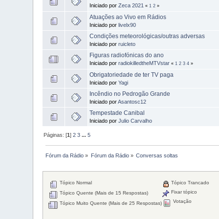
Iniciado por
Zeca 2021
«
1
2
»
Atuações ao Vivo em Rádios
Iniciado por
livelx90
Condições meteorológicas/outras adversas
Iniciado por
ruicleto
Figuras radiofónicas do ano
Iniciado por
radiokilledtheMTVstar
«
1
2
3
4
»
Obrigatoriedade de ter TV paga
Iniciado por
Yagi
Incêndio no Pedrogão Grande
Iniciado por
Asantosc12
Tempestade Canibal
Iniciado por
Julio Carvalho
Páginas: [
1
]
2
3
...
5
Fórum da Rádio
»
Fórum da Rádio
»
Conversas soltas
Tópico Normal
Tópico Trancado
Fixar tópico
Tópico Quente (Mais de 15 Respostas)
Votação
Tópico Muito Quente (Mais de 25 Respostas)