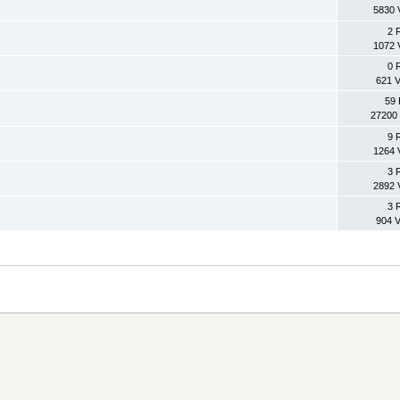
5830 
2 
1072 
0 
621 V
59 
27200 
9 
1264 
3 
2892 
3 
904 V