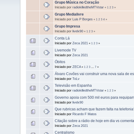
Grupo Música no Coração
Iniciado por
radiokilledtheMTVstar
«
1
2
3
»
Grupo Medialivre
Iniciado por
Luis P Borges
«
1
2
3
4
»
Grupo Impresa
Iniciado por
livelx90
«
1
2
3
»
Conta Lá
Iniciado por
Zeca 2021
«
1
2
3
»
Livemode TV
Iniciado por
Zeca 2021
Óbitos
Iniciado por
ZECA
«
1
2
3
...
7
»
Álvaro Covões vai construir uma nova sala de e
Iniciado por
ToLv
Televisão em Espanha
Iniciado por
radiokilledtheMTVstar
«
1
2
3
»
Governo apoia com 500 mil euros para requipam
Iniciado por
livelx90
Que rubricas acham que fazem falta na telefonia
Iniciado por
Ricardo F Matos
Citação sobre a rádio de hoje em dia vs comenta
Iniciado por
Zeca 2021
Centralismo