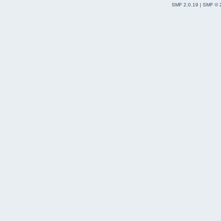
SMF 2.0.19
|
SMF © 