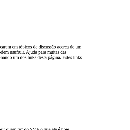
unicarem em tópicos de discussão acerca de um
odem usufruir. Ajuda para muitas das
nando um dos links desta página. Estes links
rir quem fez do SMF o que ele é hoje.