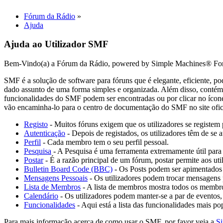
Fórum da Rádio
»
Ajuda
Ajuda ao Utilizador SMF
Bem-Vindo(a) a Fórum da Rádio, powered by Simple Machines® Fo
SMF é a solução de software para fóruns que é elegante, eficiente, pod
dado assunto de uma forma simples e organizada. Além disso, contém 
funcionalidades do SMF podem ser encontradas ou por clicar no ícone
vão encaminha-lo para o centro de documentação do SMF no site ofic
Registo
- Muitos fóruns exigem que os utilizadores se registem p
Autenticação
- Depois de registados, os utilizadores têm de se a
Perfil
- Cada membro tem o seu perfil pessoal.
Pesquisa
- A Pesquisa é uma ferramenta extremamente útil para
Postar
- É a razão principal de um fórum, postar permite aos uti
Bulletin Board Code (BBC)
- Os Posts podem ser apimentado
Mensagens Pessoais
- Os utilizadores podem trocar mensagens p
Lista de Membros
- A lista de membros mostra todos os membr
Calendário
- Os utilizadores podem manter-se a par de eventos, 
Funcionalidades
- Aqui está a lista das funcionalidades mais p
Para mais informação acerca de como usar o SMF, por favor veja a
S