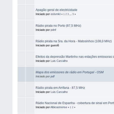
Apagão geral de electricidade
Iniciado por
estvmkt
«
1
2
3
...
5
»
Rádio pirata no Porto (87,5 MHz)
Iniciado por
pdnf
Rádio pirata na Sra. da Hora - Matosinhos (108,0 MHz)
Iniciado por guest6
Efeitos da depressão Martinho nas estações emissoras 
Iniciado por
Luis Carvalho
Mapa dos emissores de rádio em Portugal - OSM
Iniciado por
pdf
Rádio pirata em Arrifana - 87,5 MHz
Iniciado por
Luis Carvalho
Rádio Nacional de Espanha - cobertura de sinal em Por
Iniciado por
Albicastrense
«
1
2
»