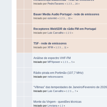
Iniciado por
PedroTavares
«
1
2
3
...
24
»
Bauer Media Audio Portugal - rede de emissores
Iniciado por
estvmkt
«
1
2
3
...
33
»
Receptores WebSDR de rádio FM em Portugal
Iniciado por
Luis Carvalho
«
1
2
3
»
TSF - rede de emissores
Iniciado por
XFM
«
1
2
3
...
11
»
Análise de espectro VHF-FM
Iniciado por
MPXpower
«
1
2
3
...
5
»
Rádio pirata em Portimão (107,7 MHz)
Iniciado por
nelsonsoares
“Vítimas” das tempestades de Janeiro/Fevereiro de 2026
Iniciado por
Luis Carvalho
«
1
2
3
...
7
»
Monte da Virgem - questões técnicas
Iniciado por
Lmviana
«
1
2
»