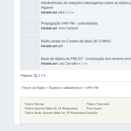
Interferências de estações estrangeiras sobre as rádios
Algarve
Iniciado por
pdnf
«
1
2
»
Propagação VHF-FM - curiosidades
Iniciado por
Jose Campos
Rádio pirata no Castelo da Maia (87,5 MHz)
Iniciado por
pdf
Base de dados do FMLIST - localização dos centros emi
Iniciado por
Luis Carvalho
«
1
2
»
Páginas: [
1
]
2
3
4
Fórum da Rádio
»
Espectro radioeléctrico
»
VHF-FM
Tópico Normal
Tópico Trancado
Tópico Quente (Mais de 15 Respostas)
Fixar tópico
Tópico Muito Quente (Mais de 25 Respostas)
Votação