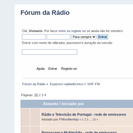
Fórum da Rádio
Olá,
Visitante
. Por favor
entre
ou
registe-se
se ainda não for membro.
Entrar com nome de utilizador, password e duração da sessão
Início
Ajuda
Entrar
Registe-se
Fórum da Rádio
»
Espectro radioeléctrico
»
VHF-FM
Páginas: [
1
]
2
3
4
Assunto
/
Iniciado por
Rádio e Televisão de Portugal - rede de emissores
Iniciado por
FMnoAlentejo
«
1
2
3
...
23
»
Renascença Multimédia - rede de emissores