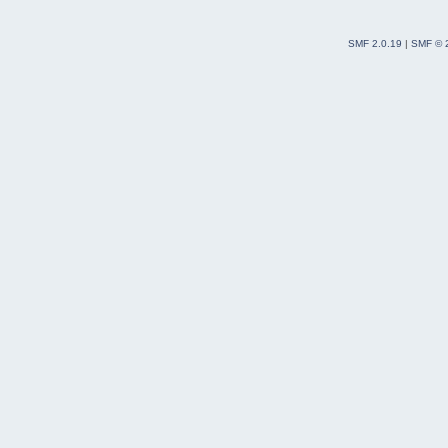
SMF 2.0.19
|
SMF © 