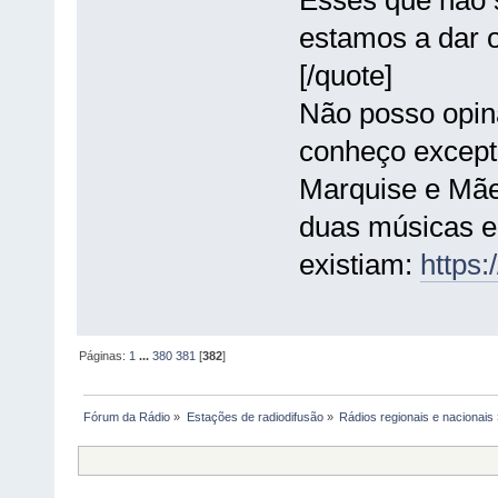
Esses que não 
estamos a dar o
[/quote]
Não posso opin
conheço excepto
Marquise e Mães
duas músicas e 
existiam:
https
Páginas:
1
...
380
381
[
382
]
Fórum da Rádio
»
Estações de radiodifusão
»
Rádios regionais e nacionais