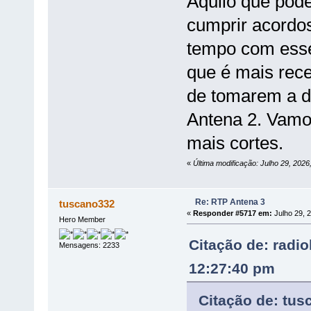
Aquilo que pode
cumprir acordo
tempo com esse
que é mais rece
de tomarem a d
Antena 2. Vamo
mais cortes.
«
Última modificação: Julho 29, 2026
Re: RTP Antena 3
tuscano332
«
Responder #5717 em:
Julho 29, 
Hero Member
Citação de: radi
Mensagens: 2233
12:27:40 pm
Citação de: tus