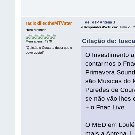
Re: RTP Antena 3
radiokilledtheMTVstar
«
Responder #5716 em:
Julho 29, 
Hero Member
Citação de: tusc
Mensagens: 4970
"Quintão e Costa, a dupla que o
povo gosta!"
O Investimento a
contarmos o Fnac 
Primavera Sound,
são Musicas do M
Paredes de Cour
se não vão lhes c
+ o Fnac Live.
O MED em Loulé 
mais a Antena 1,