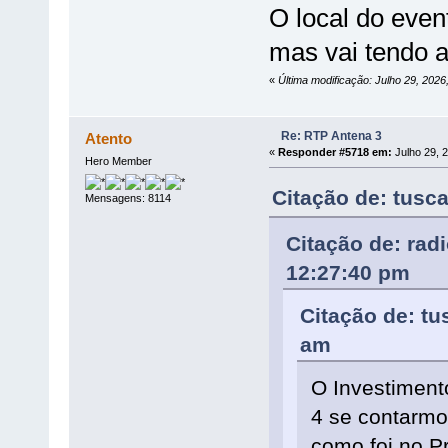
O local do even
mas vai tendo a
«
Última modificação: Julho 29, 202
Re: RTP Antena 3
Atento
«
Responder #5718 em:
Julho 29, 
Hero Member
Citação de: tusc
Mensagens: 8114
Citação de: rad
12:27:40 pm
Citação de: tu
am
O Investimento
4 se contarmos
como foi no P