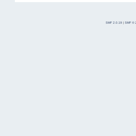
SMF 2.0.19
|
SMF © 