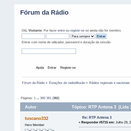
Fórum da Rádio
Olá,
Visitante
. Por favor
entre
ou
registe-se
se ainda não for membro.
Entrar com nome de utilizador, password e duração da sessão
Início
Ajuda
Entrar
Registe-se
Fórum da Rádio
»
Estações de radiodifusão
»
Rádios regionais e nacionais
Páginas:
1
...
380
381
[
382
]
Autor
Tópico: RTP Antena 3 (Lida 
Re: RTP Antena 3
tuscano332
«
Responder #5715 em:
Julho 29, 2
Hero Member