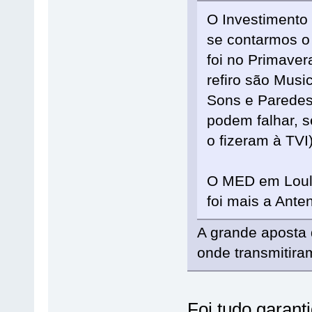
O Investimento 
se contarmos o 
foi no Primaver
refiro são Musi
Sons e Paredes
podem falhar, s
o fizeram à TVI
O MED em Loulé
foi mais a Ante
A grande aposta d
onde transmitira
Foi tudo garan