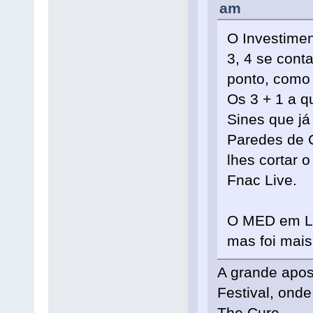
am
O Investimen
3, 4 se cont
ponto, como 
Os 3 + 1 a q
Sines que já
Paredes de 
lhes cortar o
Fnac Live.
O MED em Lo
mas foi mais
A grande apost
Festival, onde
The Cure.