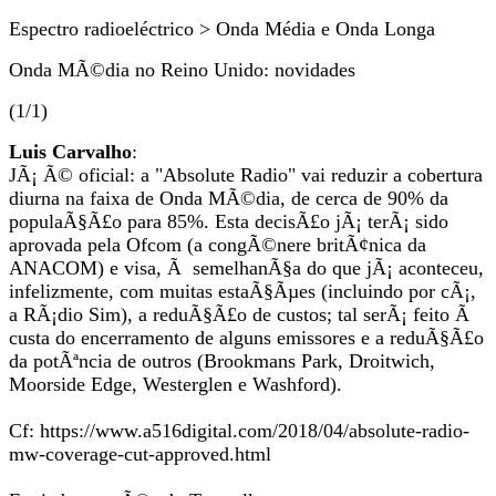
Espectro radioeléctrico > Onda Média e Onda Longa
Onda MÃ©dia no Reino Unido: novidades
(1/1)
Luis Carvalho
:
JÃ¡ Ã© oficial: a "Absolute Radio" vai reduzir a cobertura
diurna na faixa de Onda MÃ©dia, de cerca de 90% da
populaÃ§Ã£o para 85%. Esta decisÃ£o jÃ¡ terÃ¡ sido
aprovada pela Ofcom (a congÃ©nere britÃ¢nica da
ANACOM) e visa, Ã semelhanÃ§a do que jÃ¡ aconteceu,
infelizmente, com muitas estaÃ§Ãµes (incluindo por cÃ¡,
a RÃ¡dio Sim), a reduÃ§Ã£o de custos; tal serÃ¡ feito Ã
custa do encerramento de alguns emissores e a reduÃ§Ã£o
da potÃªncia de outros (Brookmans Park, Droitwich,
Moorside Edge, Westerglen e Washford).
Cf: https://www.a516digital.com/2018/04/absolute-radio-
mw-coverage-cut-approved.html