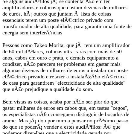
Se alguns audiÃ³filos jÃ¡ se contentarÃ£o em ter
amplificadores e colunas que custam dezenas de milhares
de euros, hÃ¡ outros que juntam Ã lista de coisas
essenciais terem um poste elÃ©ctrico privado com
transformador de alta qualidade, para garantir uma fonte de
energia sem interferÃªncias
Pessoas como Takeo Morita, que jÃ¡ tem um amplificador
de 60 mil dÃ³lares, colunas ultra-raras com mais de 50
anos, cabos em ouro e prata, e demais equipamento a
condizer, nÃ£o parecem ter problemas em gastar mais
algumas dezenas de milhares de euros a instalar um poste
elÃ©ctrico privado e refazer a instalaÃ§Ã£o elÃ©ctrica
de casa para garantirem "electricidade de alta qualidade"
que nÃ£o prejudique a qualidade do som.
Bem vistas as coisas, acaba por nÃ£o ser pior do que
gastar milhares de euros em cabos que, em testes "cegos",
os especialistas nÃ£o conseguem distinguir de bocados de
arame. Mas jÃ¡ dou por mim a pensar no prÃ³ximo passo
do que se poderÃ¡ vender a estes audiÃ³filos: Ã© que
podemos dizer-lhes que a electricidade gerada por