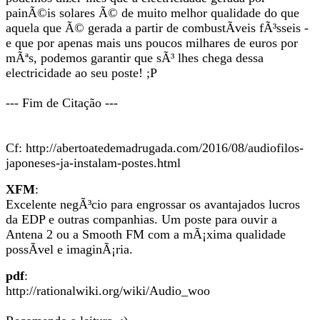
painÃ©is solares Ã© de muito melhor qualidade do que
aquela que Ã© gerada a partir de combustÃ­veis fÃ³sseis -
e que por apenas mais uns poucos milhares de euros por
mÃªs, podemos garantir que sÃ³ lhes chega dessa
electricidade ao seu poste! ;P
--- Fim de Citação ---
Cf: http://abertoatedemadrugada.com/2016/08/audiofilos-
japoneses-ja-instalam-postes.html
XFM
:
Excelente negÃ³cio para engrossar os avantajados lucros
da EDP e outras companhias. Um poste para ouvir a
Antena 2 ou a Smooth FM com a mÃ¡xima qualidade
possÃ­vel e imaginÃ¡ria.
pdf
:
http://rationalwiki.org/wiki/Audio_woo