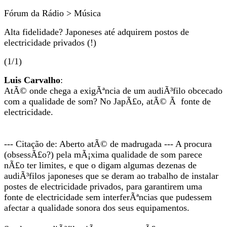
Fórum da Rádio > Música
Alta fidelidade? Japoneses até adquirem postos de
electricidade privados (!)
(1/1)
Luis Carvalho
:
AtÃ© onde chega a exigÃªncia de um audiÃ³filo obcecado
com a qualidade de som? No JapÃ£o, atÃ© Ã fonte de
electricidade.
--- Citação de: Aberto atÃ© de madrugada --- A procura
(obsessÃ£o?) pela mÃ¡xima qualidade de som parece
nÃ£o ter limites, e que o digam algumas dezenas de
audiÃ³filos japoneses que se deram ao trabalho de instalar
postes de electricidade privados, para garantirem uma
fonte de electricidade sem interferÃªncias que pudessem
afectar a qualidade sonora dos seus equipamentos.