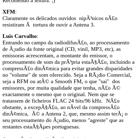
Recomendo a leitura. ;)
XFM
:
Claramente os delicados ouvidos nipÃ³nicos nÃ£o
resistiram Ã tortura de ouvir a Antena 3.
Luis Carvalho
:
Entrando no campo da radiodifusÃ£o, ao processamento
de Ã¡udio da fonte original (CD, vinil, MP3, etc), as
emissoras acrescentam, a montante do emissor, o
processamento de som da prÃ³pria estaÃ§Ã£o, incluindo a
compressÃ£o dinÃ¢mica para evitar grandes disparidades
no "volume" de som oferecido. Seja a RÃ¡dio Comercial,
seja a RFM ou atÃ© a Smooth FM, o que "sai" dos
emissores, por muita qualidade que tenha, nÃ£o Ã©
exactamente o mesmo que o original. Nem que se
tratassem de ficheiros FLAC 24 bits/96 kHz. NÃ£o
obstante, a excepÃ§Ã£o, ao nÃ­vel da compressÃ£o
dinÃ¢mica, Ã© a Antena 2, que, mesmo assim terÃ¡ o
seu processamento do Ã¡udio, menos "agreste" que as
restantes estaÃ§Ãµes portuguesas.