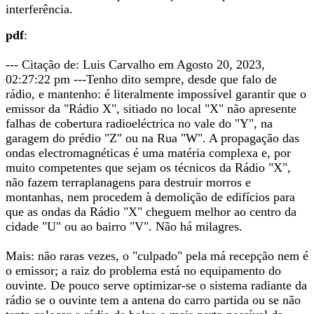
interferência.
pdf
:
--- Citação de: Luis Carvalho em Agosto 20, 2023,
02:27:22 pm ---Tenho dito sempre, desde que falo de
rádio, e mantenho: é literalmente impossível garantir que o
emissor da "Rádio X", sitiado no local "X" não apresente
falhas de cobertura radioeléctrica no vale do "Y", na
garagem do prédio "Z" ou na Rua "W". A propagação das
ondas electromagnéticas é uma matéria complexa e, por
muito competentes que sejam os técnicos da Rádio "X",
não fazem terraplanagens para destruir morros e
montanhas, nem procedem à demolição de edifícios para
que as ondas da Rádio "X" cheguem melhor ao centro da
cidade "U" ou ao bairro "V". Não há milagres.
Mais: não raras vezes, o "culpado" pela má recepção nem é
o emissor; a raiz do problema está no equipamento do
ouvinte. De pouco serve optimizar-se o sistema radiante da
rádio se o ouvinte tem a antena do carro partida ou se não