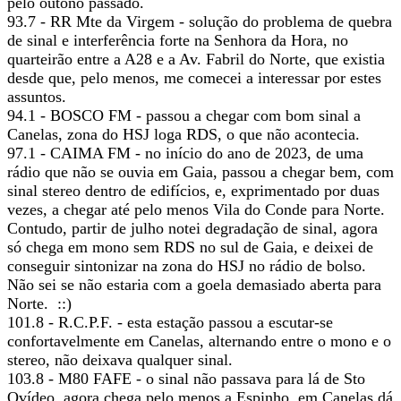
pelo outono passado.
93.7 - RR Mte da Virgem - solução do problema de quebra
de sinal e interferência forte na Senhora da Hora, no
quarteirão entre a A28 e a Av. Fabril do Norte, que existia
desde que, pelo menos, me comecei a interessar por estes
assuntos.
94.1 - BOSCO FM - passou a chegar com bom sinal a
Canelas, zona do HSJ loga RDS, o que não acontecia.
97.1 - CAIMA FM - no início do ano de 2023, de uma
rádio que não se ouvia em Gaia, passou a chegar bem, com
sinal stereo dentro de edifícios, e, exprimentado por duas
vezes, a chegar até pelo menos Vila do Conde para Norte.
Contudo, partir de julho notei degradação de sinal, agora
só chega em mono sem RDS no sul de Gaia, e deixei de
conseguir sintonizar na zona do HSJ no rádio de bolso.
Não sei se não estaria com a goela demasiado aberta para
Norte. ::)
101.8 - R.C.P.F. - esta estação passou a escutar-se
confortavelmente em Canelas, alternando entre o mono e o
stereo, não deixava qualquer sinal.
103.8 - M80 FAFE - o sinal não passava para lá de Sto
Ovídeo, agora chega pelo menos a Espinho, em Canelas dá