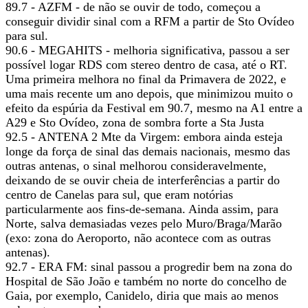
89.7 - AZFM - de não se ouvir de todo, começou a
conseguir dividir sinal com a RFM a partir de Sto Ovídeo
para sul.
90.6 - MEGAHITS - melhoria significativa, passou a ser
possível logar RDS com stereo dentro de casa, até o RT.
Uma primeira melhora no final da Primavera de 2022, e
uma mais recente um ano depois, que minimizou muito o
efeito da espúria da Festival em 90.7, mesmo na A1 entre a
A29 e Sto Ovídeo, zona de sombra forte a Sta Justa
92.5 - ANTENA 2 Mte da Virgem: embora ainda esteja
longe da força de sinal das demais nacionais, mesmo das
outras antenas, o sinal melhorou consideravelmente,
deixando de se ouvir cheia de interferências a partir do
centro de Canelas para sul, que eram notórias
particularmente aos fins-de-semana. Ainda assim, para
Norte, salva demasiadas vezes pelo Muro/Braga/Marão
(exo: zona do Aeroporto, não acontece com as outras
antenas).
92.7 - ERA FM: sinal passou a progredir bem na zona do
Hospital de São João e também no norte do concelho de
Gaia, por exemplo, Canidelo, diria que mais ao menos