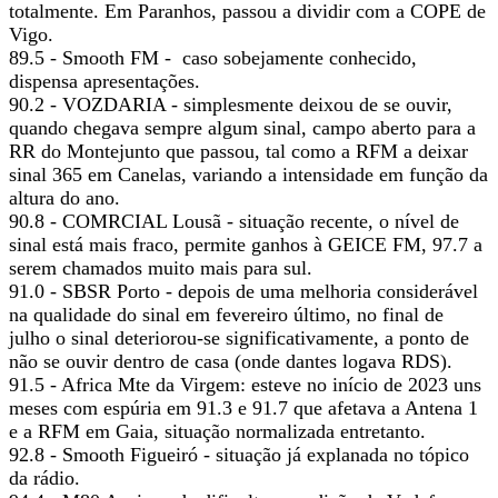
totalmente. Em Paranhos, passou a dividir com a COPE de
Vigo.
89.5 - Smooth FM - caso sobejamente conhecido,
dispensa apresentações.
90.2 - VOZDARIA - simplesmente deixou de se ouvir,
quando chegava sempre algum sinal, campo aberto para a
RR do Montejunto que passou, tal como a RFM a deixar
sinal 365 em Canelas, variando a intensidade em função da
altura do ano.
90.8 - COMRCIAL Lousã - situação recente, o nível de
sinal está mais fraco, permite ganhos à GEICE FM, 97.7 a
serem chamados muito mais para sul.
91.0 - SBSR Porto - depois de uma melhoria considerável
na qualidade do sinal em fevereiro último, no final de
julho o sinal deteriorou-se significativamente, a ponto de
não se ouvir dentro de casa (onde dantes logava RDS).
91.5 - Africa Mte da Virgem: esteve no início de 2023 uns
meses com espúria em 91.3 e 91.7 que afetava a Antena 1
e a RFM em Gaia, situação normalizada entretanto.
92.8 - Smooth Figueiró - situação já explanada no tópico
da rádio.