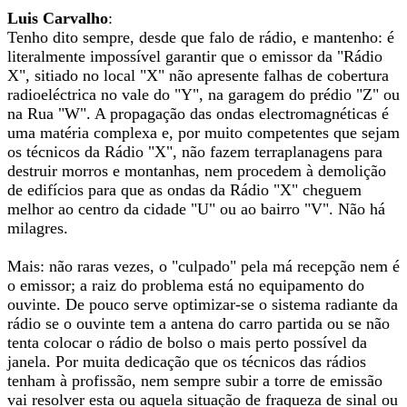
Luis Carvalho
:
Tenho dito sempre, desde que falo de rádio, e mantenho: é
literalmente impossível garantir que o emissor da "Rádio
X", sitiado no local "X" não apresente falhas de cobertura
radioeléctrica no vale do "Y", na garagem do prédio "Z" ou
na Rua "W". A propagação das ondas electromagnéticas é
uma matéria complexa e, por muito competentes que sejam
os técnicos da Rádio "X", não fazem terraplanagens para
destruir morros e montanhas, nem procedem à demolição
de edifícios para que as ondas da Rádio "X" cheguem
melhor ao centro da cidade "U" ou ao bairro "V". Não há
milagres.
Mais: não raras vezes, o "culpado" pela má recepção nem é
o emissor; a raiz do problema está no equipamento do
ouvinte. De pouco serve optimizar-se o sistema radiante da
rádio se o ouvinte tem a antena do carro partida ou se não
tenta colocar o rádio de bolso o mais perto possível da
janela. Por muita dedicação que os técnicos das rádios
tenham à profissão, nem sempre subir a torre de emissão
vai resolver esta ou aquela situação de fraqueza de sinal ou