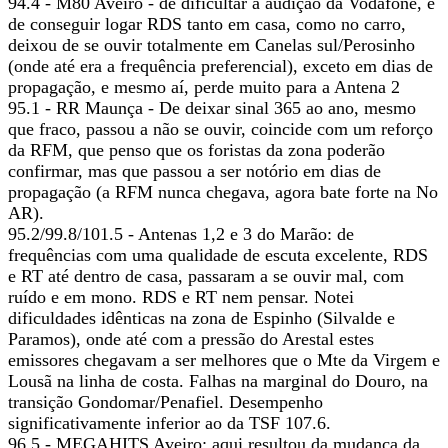
94.4 - M80 Aveiro - de dificultar a audição da Vodafone, e
de conseguir logar RDS tanto em casa, como no carro,
deixou de se ouvir totalmente em Canelas sul/Perosinho
(onde até era a frequência preferencial), exceto em dias de
propagação, e mesmo aí, perde muito para a Antena 2
95.1 - RR Maunça - De deixar sinal 365 ao ano, mesmo
que fraco, passou a não se ouvir, coincide com um reforço
da RFM, que penso que os foristas da zona poderão
confirmar, mas que passou a ser notório em dias de
propagação (a RFM nunca chegava, agora bate forte na No
AR).
95.2/99.8/101.5 - Antenas 1,2 e 3 do Marão: de
frequências com uma qualidade de escuta excelente, RDS
e RT até dentro de casa, passaram a se ouvir mal, com
ruído e em mono. RDS e RT nem pensar. Notei
dificuldades idênticas na zona de Espinho (Silvalde e
Paramos), onde até com a pressão do Arestal estes
emissores chegavam a ser melhores que o Mte da Virgem e
Lousã na linha de costa. Falhas na marginal do Douro, na
transição Gondomar/Penafiel. Desempenho
significativamente inferior ao da TSF 107.6.
96.5 - MEGAHITS Aveiro: aqui resultou da mudança da