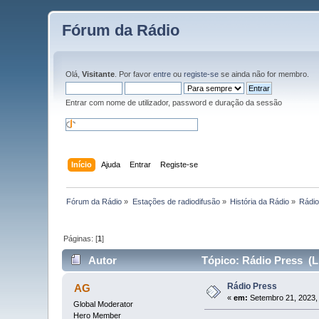
Fórum da Rádio
Olá,
Visitante
. Por favor
entre
ou
registe-se
se ainda não for membro.
Entrar com nome de utilizador, password e duração da sessão
Início
Ajuda
Entrar
Registe-se
Fórum da Rádio
»
Estações de radiodifusão
»
História da Rádio
»
Rádio
Páginas: [
1
]
Autor
Tópico: Rádio Press (L
Rádio Press
AG
«
em:
Setembro 21, 2023,
Global Moderator
Hero Member