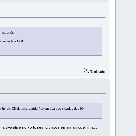
o Marquês.
só mora lá a M80.
Registado
Tenho um CD de uma banda Portuguesa dos meados dos 90,
 uma viva alma no Porto nem promoveram um unico animador