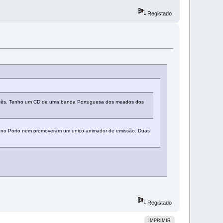
Registado
rcês. Tenho um CD de uma banda Portuguesa dos meados dos
ma no Porto nem promoveram um unico animador de emissão. Duas
Registado
IMPRIMIR