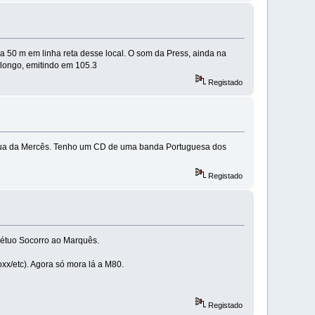
 50 m em linha reta desse local. O som da Press, ainda na
alongo, emitindo em 105.3
Registado
ua da Mercês. Tenho um CD de uma banda Portuguesa dos
Registado
pétuo Socorro ao Marquês.
oxx/etc). Agora só mora lá a M80.
Registado