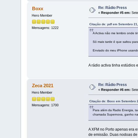
Re: Rádio Press
Boxx
«
Responder #5 em:
Sete
Hero Member
Citação de: pdf em Setembro 21
Mensagens: 1222
A Activa não me lembro onde ti
Só mais tarde é que saltou para
Enviado do meu iPhone usando
A rádio activa tinha estúdio
Re: Rádio Press
Zeca 2021
«
Responder #6 em:
Sete
Hero Member
Citação de: Boxx em Setembro 2
Mensagens: 1700
Para além da Radio Energia, 
chamada Supernova, ganho na X
A XFM no Porto apenas era e
de emissão. Duas nodoas de r