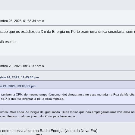
mbro 25, 2023, 01:38:34 am »
e sabe que os estúdios da X e da Energia no Porto eram uma única secretária, sem
á escrito...
mbro 25, 2023, 08:36:37 am »
bro 24, 2023, 11:45:00 pm
o 21, 2023, 09:05:51 pm
a, também a XFM, do mesmo grupo (Lusomundo) chegaram a ter essa morada na Rua da Mercê
a X e que fui levantar, a pé, a essa morada.
ritório. Mais nada. A Energia de igual modo. Duas rádios que não empregaram uma viva alma 
ue acolheram qualquer jovem do Porto para fazer rádio.
o entrou nessa altura na Radio Energia (vindo da Nova Era).