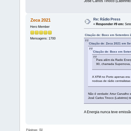
José Carlos Tinoco (Labirint
Re: Rádio Press
Zeca 2021
«
Responder #9 em:
Sete
Hero Member
Citação de: Boxx em Setembro 2
Mensagens: 1700
Citação de: Zeca 2021 em Se
Citação de: Boxx em Sete
Para além da Radio Ene
90, chamada Supernova, g
A XFM no Porto apenas era 
nodoas de rádio centralistas
Não é verdade: Artur Carvalho 
José Carlos Tinoco (Labirinto)
A Energia nunca teve emissão 
Páginas: [
1
]