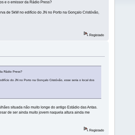
os e o emissor da Rádio Press?
rva de 5kW no edifício do JN no Porto na Gonçalo Cristóvão,
Registado
da Rádio Press?
ifício do JN no Porto na Gonçalo Cristóvão, esse seria o local dos
hães situada não muito longe do antigo Estádio das Antas.
sar de ser ainda muito jovem naquela altura ainda me
Registado