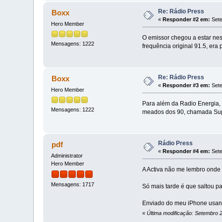
Re: Rádio Press
Boxx
«
Responder #2 em:
Sete
Hero Member
O emissor chegou a estar nes
Mensagens: 1222
frequência original 91.5, er
Re: Rádio Press
Boxx
«
Responder #3 em:
Sete
Hero Member
Para além da Radio Energia
Mensagens: 1222
meados dos 90, chamada Super
Rádio Press
pdf
«
Responder #4 em:
Sete
Administrator
Hero Member
A Activa não me lembro onde 
Mensagens: 1717
Só mais tarde é que saltou pa
Enviado do meu iPhone usan
«
Última modificação: Setembro 2