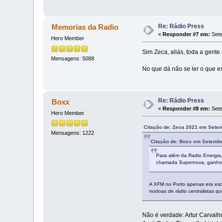
Re: Rádio Press
Memorias da Radio
«
Responder #7 em:
Sete
Hero Member
Sim Zeca, aliás, toda a gent
Mensagens: 5088
No que dá não se ler o que est
Re: Rádio Press
Boxx
«
Responder #8 em:
Sete
Hero Member
Citação de: Zeca 2021 em Setem
Mensagens: 1222
Citação de: Boxx em Setembr
Para além da Radio Energi
chamada Supernova, ganho n
A XFM no Porto apenas era esc
nodoas de rádio centralistas q
Não é verdade: Artur Carvalh