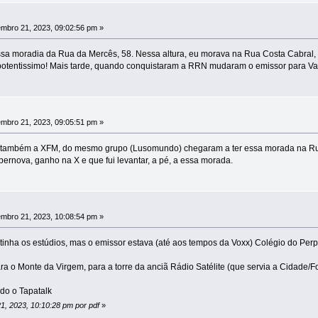
mbro 21, 2023, 09:02:56 pm »
sa moradia da Rua da Mercês, 58. Nessa altura, eu morava na Rua Costa Cabral, a
a potentissimo! Mais tarde, quando conquistaram a RRN mudaram o emissor para V
mbro 21, 2023, 09:05:51 pm »
, também a XFM, do mesmo grupo (Lusomundo) chegaram a ter essa morada na R
nova, ganho na X e que fui levantar, a pé, a essa morada.
mbro 21, 2023, 10:08:54 pm »
tinha os estúdios, mas o emissor estava (até aos tempos da Voxx) Colégio do Per
ra o Monte da Virgem, para a torre da anciã Rádio Satélite (que servia a Cidade/F
do o Tapatalk
1, 2023, 10:10:28 pm por pdf
»