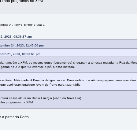
o) tinha programas na XFM
mbro 25, 2023, 10:00:38 am »
5, 2023, 08:36:37 am
tembro 24, 2023, 11:45:00 pm
mbro 21, 2023, 09:05:51 pm
rgia, também a XFM, do mesmo grupo (Lusomundo) chegaram a ter essa morada na Rua da Me
anho na X e que fui levantar, a pé, a essa morada.
escritório. Mais nada. A Energia de igual modo. Duas rádios que não empregaram uma viva al
 que acolheram qualquer jovem do Porto para fazer rádio.
entrou nessa altura na Radio Energia (vindo da Nova Era).
 tinha programas na XFM
a partir do Porto.