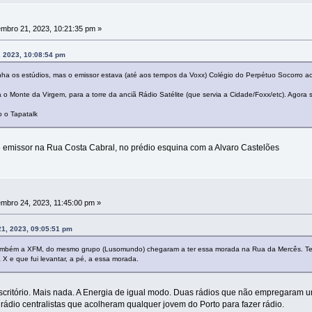
mbro 21, 2023, 10:21:35 pm »
, 2023, 10:08:54 pm
nha os estúdios, mas o emissor estava (até aos tempos da Voxx) Colégio do Perpétuo Socorro a
 o Monte da Virgem, para a torre da anciã Rádio Satélite (que servia a Cidade/Foxx/etc). Agora 
 o Tapatalk
s e emissor na Rua Costa Cabral, no prédio esquina com a Alvaro Castelões
mbro 24, 2023, 11:45:00 pm »
1, 2023, 09:05:51 pm
também a XFM, do mesmo grupo (Lusomundo) chegaram a ter essa morada na Rua da Mercês. 
 e que fui levantar, a pé, a essa morada.
scritório. Mais nada. A Energia de igual modo. Duas rádios que não empregaram
ádio centralistas que acolheram qualquer jovem do Porto para fazer rádio.