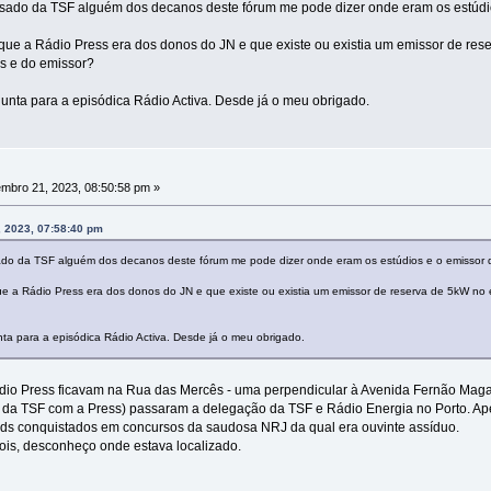
assado da TSF alguém dos decanos deste fórum me pode dizer onde eram os estúdi
que a Rádio Press era dos donos do JN e que existe ou existia um emissor de rese
os e do emissor?
nta para a episódica Rádio Activa. Desde já o meu obrigado.
mbro 21, 2023, 08:50:58 pm »
 2023, 07:58:40 pm
sado da TSF alguém dos decanos deste fórum me pode dizer onde eram os estúdios e o emissor 
e a Rádio Press era dos donos do JN e que existe ou existia um emissor de reserva de 5kW no ed
a para a episódica Rádio Activa. Desde já o meu obrigado.
ádio Press ficavam na Rua das Mercês - uma perpendicular à Avenida Fernão Magal
 da TSF com a Press) passaram a delegação da TSF e Rádio Energia no Porto. Ape
 cds conquistados em concursos da saudosa NRJ da qual era ouvinte assíduo.
pois, desconheço onde estava localizado.