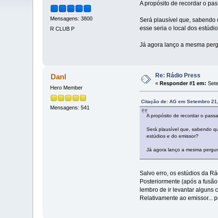
A propósito de recordar o p
Mensagens: 3800
Será plausível que, sabendo 
esse seria o local dos estúdi
R CLUB P
Já agora lanço a mesma pergu
Re: Rádio Press
Danl
«
Responder #1 em:
Sete
Hero Member
Citação de: AG em Setembro 21,
Mensagens: 541
A propósito de recordar o pas
Será plausível que, sabendo qu
estúdios e do emissor?
Já agora lanço a mesma pergunt
Salvo erro, os estúdios da R
Posteriormente (após a fusão
lembro de ir levantar alguns
Relativamente ao emissor... 