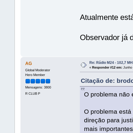
Atualmente está
Observador já d
Re: Rádio M24 - 102,7 M
AG
«
Responder #12 em:
Junho 
Global Moderator
Hero Member
Citação de: brod
Mensagens: 3800
O problema não e
R CLUB P
O problema está 
direção para just
mais importantes