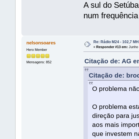
A sul do Setúba
num frequência 
Re: Rádio M24 - 102,7 M
nelsonsoares
«
Responder #13 em:
Junho 
Hero Member
Citação de: AG e
Mensagens: 852
Citação de: bro
O problema não
O problema est
direção para ju
aos mais import
que investem na