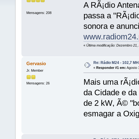
A RÃ¡dio Anten
Mensagens: 208
passa a "RÃ¡di
sonora e anunci
www.radiom24.
«
Última modificação: Dezembro 21,
Re: Rádio M24 - 102,7 M
Gervasio
«
Responder #1 em:
Agosto 1
Jr. Member
Mais uma rÃ¡dio
Mensagens: 26
da Cidade e da
de 2 kW, Ã© "b
esmagar a Oxig