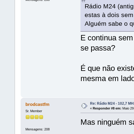
Rádio M24 (antig
estas à dois se
Alguém sabe o q
E continua sem
se passa?
É que não exist
mesma em lado 
Re: Rádio M24 - 102,7 M
brodcastfm
«
Responder #8 em:
Maio 29,
Sr. Member
Mas ninguém sa
Mensagens: 208