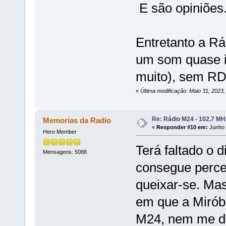
E são opiniões.
Entretanto a Rá
um som quase i
muito), sem RD
«
Última modificação: Maio 31, 2023
Re: Rádio M24 - 102,7 M
Memorias da Radio
«
Responder #10 em:
Junho 
Hero Member
Terá faltado o 
Mensagens: 5088
consegue perce
queixar-se. Ma
em que a Miróbr
M24, nem me di