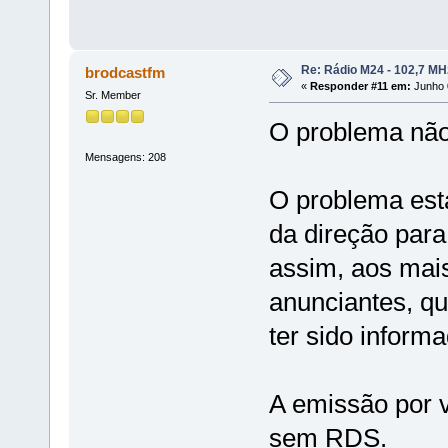
Re: Rádio M24 - 102,7 M
brodcastfm
«
Responder #11 em:
Junho 0
Sr. Member
O problema não
Mensagens: 208
O problema est
da direção para
assim, aos mais
anunciantes, qu
ter sido inform
A emissão por 
sem RDS.