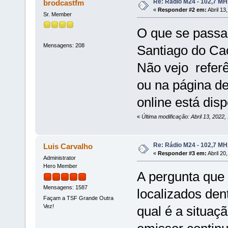
Re: Rádio M24 - 102,7 M
brodcastfm
«
Responder #2 em:
Abril 13
Sr. Member
O que se passa
Mensagens: 208
Santiago do Ca
Não vejo refer
ou na página de
online está disp
«
Última modificação: Abril 13, 2022
Re: Rádio M24 - 102,7 M
Luis Carvalho
«
Responder #3 em:
Abril 20
Administrator
Hero Member
A pergunta que
Mensagens: 1587
localizados den
Façam a TSF Grande Outra
Vez!
qual é a situa