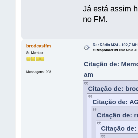
Já está assim
no FM.
Re: Rádio M24 - 102,7 M
brodcastfm
«
Responder #9 em:
Maio 31,
Sr. Member
Citação de: Memo
Mensagens: 208
am
Citação de: bro
Citação de: A
Citação de: r
Citação de: