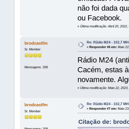
não foi dada qu
ou Facebook.
«
Última modificação: Abril 20, 2022
Re: Rádio M24 - 102,7 M
brodcastfm
«
Responder #6 em:
Maio 22,
Sr. Member
Rádio M24 (anti
Mensagens: 208
Cacém, estas à
novamente. Alg
«
Última modificação: Maio 22, 2023
Re: Rádio M24 - 102,7 M
brodcastfm
«
Responder #7 em:
Maio 23,
Sr. Member
Citação de: brod
Mensagens: 208