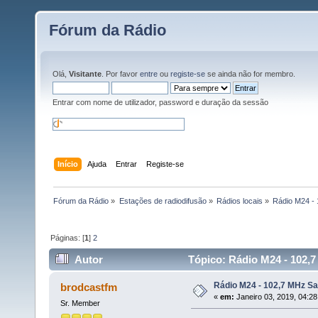
Fórum da Rádio
Olá,
Visitante
. Por favor
entre
ou
registe-se
se ainda não for membro.
Entrar com nome de utilizador, password e duração da sessão
Início
Ajuda
Entrar
Registe-se
Fórum da Rádio
»
Estações de radiodifusão
»
Rádios locais
»
Rádio M24 -
Páginas: [
1
]
2
Autor
Tópico: Rádio M24 - 102,
Rádio M24 - 102,7 MHz S
brodcastfm
«
em:
Janeiro 03, 2019, 04:28
Sr. Member