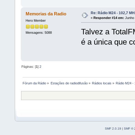
Re: Rádio M24 - 102,7 M
Memorias da Radio
«
Responder #14 em:
Junho 
Hero Member
Talvez a Total
Mensagens: 5088
é a única que 
Páginas: [
1
]
2
Fórum da Rádio
»
Estações de radiodifusão
»
Rádios locais
»
Rádio M24 -
SMF 2.0.19
|
SMF © 