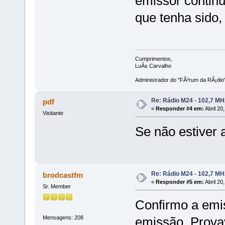
emissor continu
que tenha sido, 
Cumprimentos,
LuÃ­s Carvalho
Administrador do "FÃ³rum da RÃ¡dio
Re: Rádio M24 - 102,7 M
pdf
«
Responder #4 em:
Abril 20
Visitante
Se não estiver a
Re: Rádio M24 - 102,7 M
brodcastfm
«
Responder #5 em:
Abril 20
Sr. Member
Confirmo a emis
Mensagens: 208
emissão. Prova