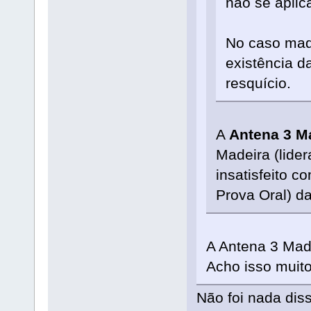
não se aplic
No caso mad
existência d
resquício.
A
Antena 3 M
Madeira (lider
insatisfeito 
Prova Oral) d
A Antena 3 Mad
Acho isso muito
Não foi nada dis