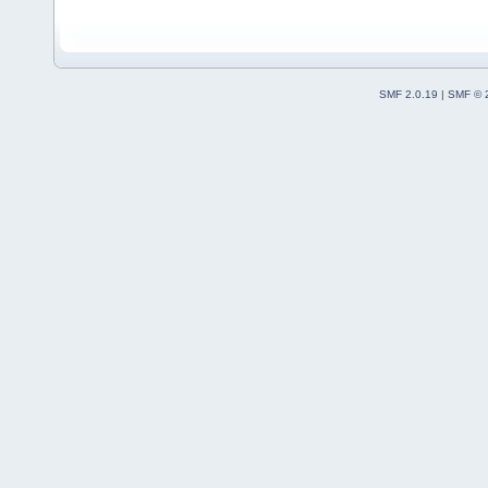
SMF 2.0.19
|
SMF © 