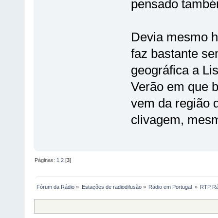
pensado també
Devia mesmo ha
faz bastante sen
geográfica a L
Verão em que b
vem da região 
clivagem, mes
Páginas:
1
2
[
3
]
Fórum da Rádio
»
Estações de radiodifusão
»
Rádio em Portugal 
»
RTP Rád