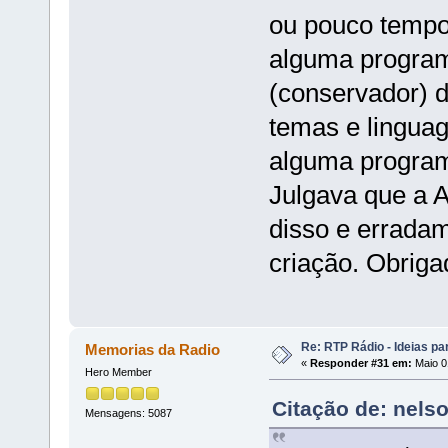
ou pouco tempo
alguma program
(conservador) d
temas e linguag
alguma program
Julgava que a A
disso e erradam
criação. Obriga
Re: RTP Rádio - Ideias pa
Memorias da Radio
«
Responder #31 em:
Maio 0
Hero Member
Citação de: nels
Mensagens: 5087