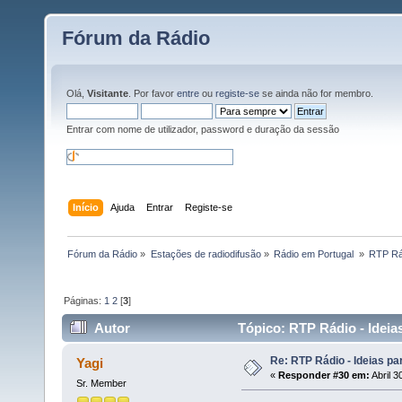
Fórum da Rádio
Olá,
Visitante
. Por favor
entre
ou
registe-se
se ainda não for membro.
Entrar com nome de utilizador, password e duração da sessão
Início
Ajuda
Entrar
Registe-se
Fórum da Rádio
»
Estações de radiodifusão
»
Rádio em Portugal 
»
RTP Rád
Páginas:
1
2
[
3
]
Autor
Tópico: RTP Rádio - Ideias
Re: RTP Rádio - Ideias pa
Yagi
«
Responder #30 em:
Abril 3
Sr. Member