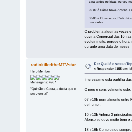
para tardes políticas, ou vou 
20-00 é Rádio Nova, Antena 1 o
00-03 é Observador, Rádio Nov
uma delas.
O problema algumas vezes é a
ouvir a Comercial das 10h às
evoluir muito, porque o horár
durante uma data de meses.
Re: Qual é o vosso To
radiokilledtheMTVstar
«
Responder #155 em:
Ma
Hero Member
Interessante esta partilha da
Mensagens: 4967
"Quintão e Costa, a dupla que o
O meu é sensivelmente este, 
povo gosta!"
07h-10h normalmente entre Rá
de humor.
10h-13h Antena 3 principalm
Afonso se ouve muito bem e a
13h-16h Como estou sempre em