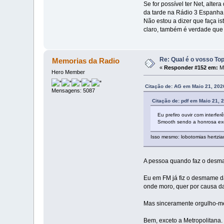
Se for possível ter Net, alt
da tarde na Rádio 3 Espanha
Não estou a dizer que faça is
claro, também é verdade que 
Re: Qual é o vosso To
Memorias da Radio
«
Responder #152 em:
Ma
Hero Member
Citação de: AG em Maio 21, 202
Mensagens: 5087
Citação de: pdf em Maio 21, 
Eu prefiro ouvir com interfer
Smooth sendo a honrosa exc
Isso mesmo: lobotomias hertzian
A pessoa quando faz o desmam
Eu em FM já fiz o desmame da
onde moro, quer por causa d
Mas sinceramente orgulho-me 
Bem, exceto a Metropolitana.