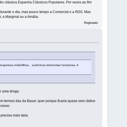
dio clássica Espanha Clássicos Populares. Por vezes ao fim
do durante o dia, mas pouco tempo a Comercial e a RDS. Mas
, a Marginal ou a Amália.
Registado
espetivas irmãs/filhas... autênticas lobotomias hertzianas. A
e uma droga.
m termos das da Bauer, quer porque ficaria quase sem rádios
ocesso.
precisa mais dela.