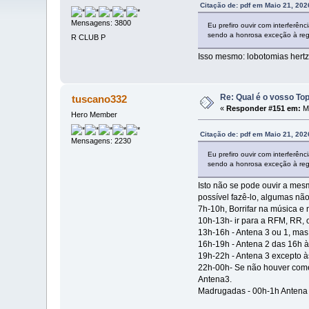
Citação de: pdf em Maio 21, 202
Mensagens: 3800
Eu prefiro ouvir com interferên
sendo a honrosa exceção à reg
R CLUB P
Isso mesmo: lobotomias hertz
Re: Qual é o vosso To
tuscano332
«
Responder #151 em:
Ma
Hero Member
Citação de: pdf em Maio 21, 202
Mensagens: 2230
Eu prefiro ouvir com interferên
sendo a honrosa exceção à reg
Isto não se pode ouvir a mesm
possível fazê-lo, algumas não
7h-10h, Borrifar na música 
10h-13h- ir para a RFM, RR, 
13h-16h - Antena 3 ou 1, mas
16h-19h - Antena 2 das 16h à
19h-22h - Antena 3 excepto à
22h-00h- Se não houver come
Antena3.
Madrugadas - 00h-1h Antena 