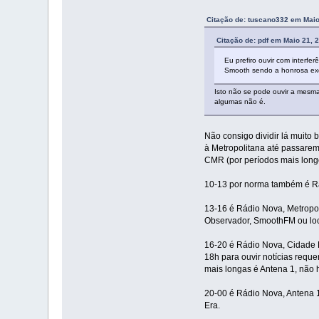
Citação de: tuscano332 em Maio
Citação de: pdf em Maio 21, 
Eu prefiro ouvir com interfer
Smooth sendo a honrosa exc
Isto não se pode ouvir a mesma 
algumas não é.
Não consigo dividir lá muito
à Metropolitana até passarem
CMR (por períodos mais long
10-13 por norma também é Rád
13-16 é Rádio Nova, Metropo
Observador, SmoothFM ou loc
16-20 é Rádio Nova, Cidade F
18h para ouvir notícias requ
mais longas é Antena 1, não 
20-00 é Rádio Nova, Antena 1
Era.