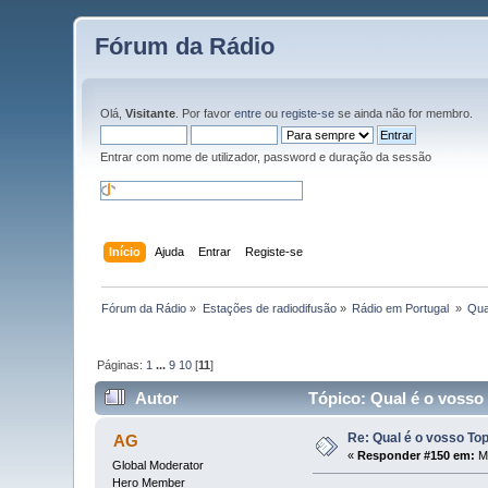
Fórum da Rádio
Olá,
Visitante
. Por favor
entre
ou
registe-se
se ainda não for membro.
Entrar com nome de utilizador, password e duração da sessão
Início
Ajuda
Entrar
Registe-se
Fórum da Rádio
»
Estações de radiodifusão
»
Rádio em Portugal 
»
Qua
Páginas:
1
...
9
10
[
11
]
Autor
Tópico: Qual é o vosso 
Re: Qual é o vosso To
AG
«
Responder #150 em:
Ma
Global Moderator
Hero Member