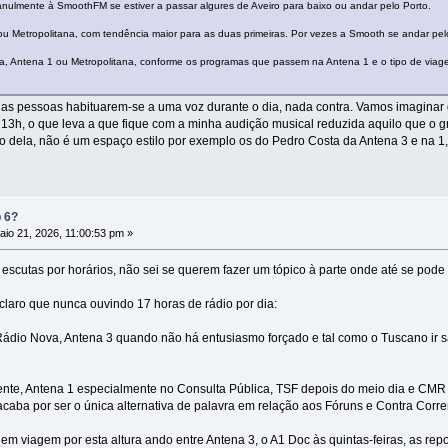
manulmente à SmoothFM se estiver a passar algures de Aveiro para baixo ou andar pelo Porto.
u Metropolitana, com tendência maior para as duas primeiras. Por vezes a Smooth se andar pelo
a, Antena 1 ou Metropolitana, conforme os programas que passem na Antena 1 e o tipo de via
s pessoas habituarem-se a uma voz durante o dia, nada contra. Vamos imaginar qu
 13h, o que leva a que fique com a minha audição musical reduzida aquilo que o g
io dela, não é um espaço estilo por exemplo os do Pedro Costa da Antena 3 e na 1,
p 6?
io 21, 2026, 11:00:53 pm »
s escutas por horários, não sei se querem fazer um tópico à parte onde até se pod
claro que nunca ouvindo 17 horas de rádio por dia:
dio Nova, Antena 3 quando não há entusiasmo forçado e tal como o Tuscano ir sal
ente, Antena 1 especialmente no Consulta Pública, TSF depois do meio dia e CM
caba por ser o única alternativa de palavra em relação aos Fóruns e Contra Corre
 viagem por esta altura ando entre Antena 3, o A1 Doc às quintas-feiras, as rep