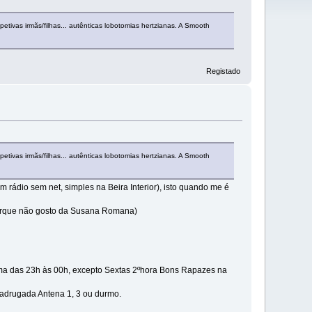
petivas irmãs/filhas... autênticas lobotomias hertzianas. A Smooth
Registado
petivas irmãs/filhas... autênticas lobotomias hertzianas. A Smooth
 rádio sem net, simples na Beira Interior), isto quando me é
 porque não gosto da Susana Romana)
sma das 23h às 00h, excepto Sextas 2ºhora Bons Rapazes na
adrugada Antena 1, 3 ou durmo.