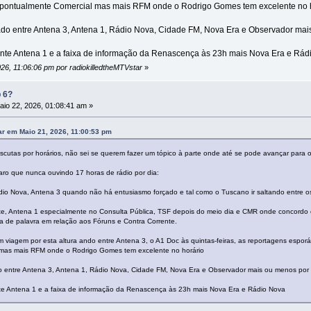
h e pontualmente Comercial mas mais RFM onde o Rodrigo Gomes tem excelente no 
ado entre Antena 3, Antena 1, Rádio Nova, Cidade FM, Nova Era e Observador mai
nte Antena 1 e a faixa de informação da Renascença às 23h mais Nova Era e Rád
026, 11:06:06 pm por radiokilledtheMTVstar
»
p 6?
io 22, 2026, 01:08:41 am »
ar em Maio 21, 2026, 11:00:53 pm
 escutas por horários, não sei se querem fazer um tópico à parte onde até se pode avançar para
aro que nunca ouvindo 17 horas de rádio por dia:
o Nova, Antena 3 quando não há entusiasmo forçado e tal como o Tuscano ir saltando entre os 
te, Antena 1 especialmente no Consulta Pública, TSF depois do meio dia e CMR onde concordo
va de palavra em relação aos Fóruns e Contra Corrente.
iagem por esta altura ando entre Antena 3, o A1 Doc às quintas-feiras, as reportagens esporádi
mas mais RFM onde o Rodrigo Gomes tem excelente no horário
o entre Antena 3, Antena 1, Rádio Nova, Cidade FM, Nova Era e Observador mais ou menos por
e Antena 1 e a faixa de informação da Renascença às 23h mais Nova Era e Rádio Nova