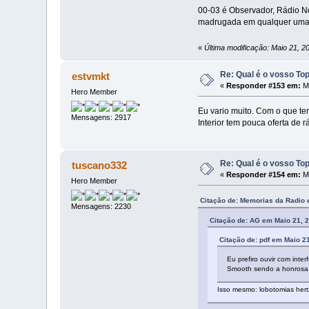
00-03 é Observador, Rádio No
madrugada em qualquer uma 
«
Última modificação: Maio 21, 
Re: Qual é o vosso To
estvmkt
«
Responder #153 em:
Ma
Hero Member
Eu vario muito. Com o que te
Mensagens: 2917
Interior tem pouca oferta de r
Re: Qual é o vosso To
tuscano332
«
Responder #154 em:
Ma
Hero Member
Citação de: Memorias da Radio 
Mensagens: 2230
Citação de: AG em Maio 21, 
Citação de: pdf em Maio 2
Eu prefiro ouvir com inte
Smooth sendo a honrosa 
Isso mesmo: lobotomias hertz