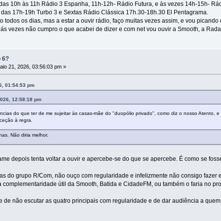
era das 10h às 11h Rádio 3 Espanha, 11h-12h- Rádio Futura, e às vezes 14h-15h- Rá
 das 17h-19h Turbo 3 e Sextas Rádio Clássica 17h.30-18h.30 El Pentagrama.
to todos os dias, mas a estar a ouvir rádio, faço muitas vezes assim, e vou pican
ás vezes não cumpro o que acabei de dizer e com net vou ouvir a Smooth, a Radar
p 6?
io 21, 2026, 03:56:03 pm »
6, 01:54:53 pm
2026, 12:58:18 pm
ências do que ter de me sujeitar às casas-mãe do "duopólio privado", como diz o nosso Atento, e r
eção à regra.
as. Não diria melhor.
e depois tenta voltar a ouvir e apercebe-se do que se apercebe. É como se foss
s do grupo R/Com, não ouço com regularidade e infelizmente não consigo fazer e
a complementaridade útil da Smooth, Batida e CidadeFM, ou também o faria no pr
de não escutar as quatro principais com regularidade e de dar audiência a quem 