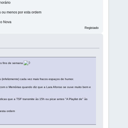
horário
s ou menos por esta ordem
io Nova
Registado
 os fins de semana
(infelizmente) cada vez mais fracos espaços de humor.
 com o Memórias quando diz que a Lara Afonso se ouve muito bem e
cas que a TSF transmite às 15h ou picar antes "A Playlist de" às
 esta ordem