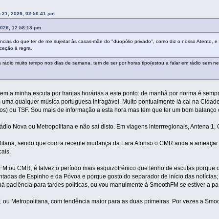
 21, 2026, 02:50:41 pm
2026, 12:58:18 pm
ências do que ter de me sujeitar às casas-mãe do "duopólio privado", como diz o nosso Atento, e r
eção à regra.
rádio muito tempo nos dias de semana, tem de ser por horas tipo(estou a falar em rádio sem net, 
 bem a minha escuta por franjas horárias a este ponto: de manhã por norma é semp
 uma qualquer música portuguesa intragável. Muito pontualmente lá cai na CIdade 
os) ou TSF. Sou mais de informação a esta hora mas tem que ter um bom balanço
io Nova ou Metropolitana e não sai disto. Em viagens interrregionais, Antena 1, 
litana, sendo que com a recente mudança da Lara Afonso o CMR anda a ameaçar 
ais.
M ou CMR, é talvez o período mais esquizofrénico que tenho de escutas porque ou
entadas de Espinho e da Póvoa e porque gosto do separador de início das notícias
há paciência para tardes políticas, ou vou manulmente à SmoothFM se estiver a pas
 ou Metropolitana, com tendência maior para as duas primeiras. Por vezes a Smoot