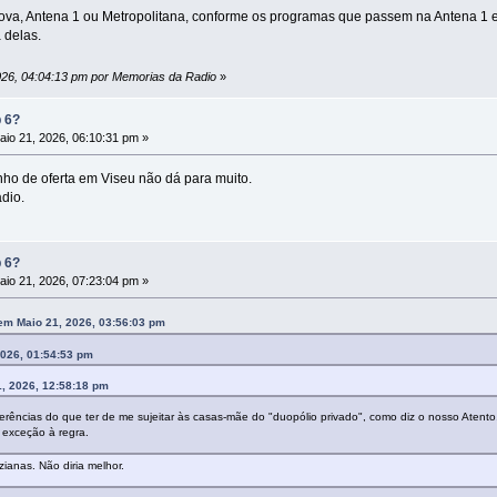
va, Antena 1 ou Metropolitana, conforme os programas que passem na Antena 1 e 
delas.
2026, 04:04:13 pm por Memorias da Radio
»
p 6?
io 21, 2026, 06:10:31 pm »
nho de oferta em Viseu não dá para muito.
ádio.
p 6?
io 21, 2026, 07:23:04 pm »
em Maio 21, 2026, 03:56:03 pm
2026, 01:54:53 pm
1, 2026, 12:58:18 pm
rferências do que ter de me sujeitar às casas-mãe do "duopólio privado", como diz o nosso Atento, 
exceção à regra.
ianas. Não diria melhor.