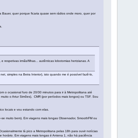
 Bauer, quer porque ficaria quase sem rádios onde moro, quer por
a.
e respetivas irmãs/filhas... autênticas lobotomias hertzianas. A
t, simples na Beira Interior), isto quando me é possível fazê-lo,
m o ocasional furo de 20/30 minutos para ir à Metropolitana até
 muito o Artur Simões), CMR (por períodos mais longos) ou TSF. Sou
ico locais e vou estando com elas.
e-se muito bem). Em viagens mais longas Observador, SmoothFM ou
asionalmente lá pico a Metropolitana pelas 18h para ouvir notícias
e horário. Em viagens mais longas é Antena 1, não há paciência