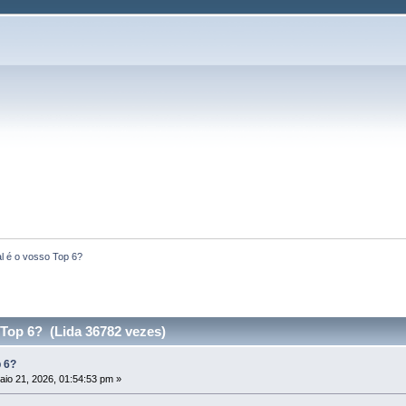
l é o vosso Top 6?
Top 6? (Lida 36782 vezes)
p 6?
io 21, 2026, 01:54:53 pm »