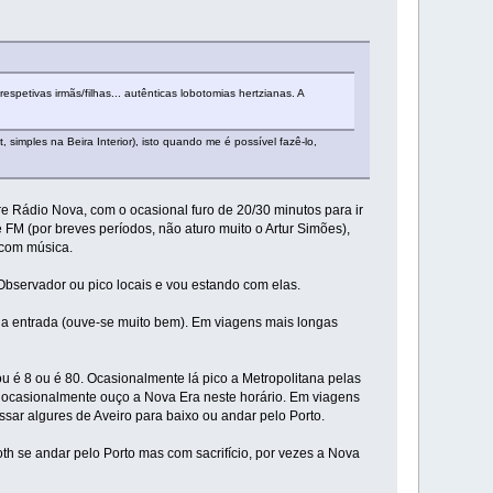
espetivas irmãs/filhas... autênticas lobotomias hertzianas. A
simples na Beira Interior), isto quando me é possível fazê-lo,
re Rádio Nova, com o ocasional furo de 20/30 minutos para ir
FM (por breves períodos, não aturo muito o Artur Simões),
 com música.
Observador ou pico locais e vou estando com elas.
a entrada (ouve-se muito bem). Em viagens mais longas
 é 8 ou é 80. Ocasionalmente lá pico a Metropolitana pelas
; ocasionalmente ouço a Nova Era neste horário. Em viagens
sar algures de Aveiro para baixo ou andar pelo Porto.
h se andar pelo Porto mas com sacrifício, por vezes a Nova