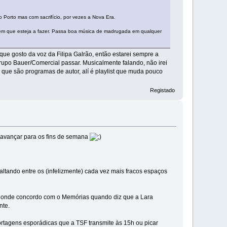
 Porto mas com sacrifício, por vezes a Nova Era.
gem que esteja a fazer. Passa boa música de madrugada em qualquer
e gosto da voz da Filipa Galrão, então estarei sempre a
rupo Bauer/Comercial passar. Musicalmente falando, não irei
 que são programas de autor, alí é playlist que muda pouco
Registado
e avançar para os fins de semana
tando entre os (infelizmente) cada vez mais fracos espaços
R onde concordo com o Memórias quando diz que a Lara
nte.
ortagens esporádicas que a TSF transmite às 15h ou picar