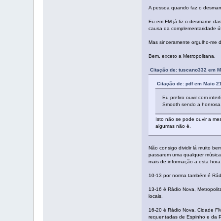
A pessoa quando faz o desmame
Eu em FM já fiz o desmame das 
causa da complementaridade út
Mas sinceramente orgulho-me de
Bem, exceto a Metropolitana.
Citação de: tuscano332 em M
Citação de: pdf em Maio 2
Eu prefiro ouvir com inte
Smooth sendo a honrosa 
Isto não se pode ouvir a mes
algumas não é.
Não consigo dividir lá muito b
passarem uma qualquer música p
mais de informação a esta hor
10-13 por norma também é Rádio
13-16 é Rádio Nova, Metropoli
locais.
16-20 é Rádio Nova, Cidade FM 
requentadas de Espinho e da Pó