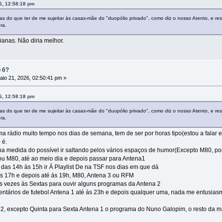
6, 12:58:18 pm
cias do que ter de me sujeitar às casas-mãe do "duopólio privado", como diz o nosso Atento, e res
ra.
ianas. Não diria melhor.
p 6?
io 21, 2026, 02:50:41 pm »
6, 12:58:18 pm
cias do que ter de me sujeitar às casas-mãe do "duopólio privado", como diz o nosso Atento, e res
ra.
a rádio muito tempo nos dias de semana, tem de ser por horas tipo(estou a falar em
 é.
e na medida do possível ir saltando pelos vários espaços de humor(Excepto M80,
ou M80, até ao meio dia e depois passar para Antena1
 das 14h às 15h ir Á Playlist De na TSF nos dias em que dá
s 17h e depois até ás 19h, M80, Antena 3 ou RFM
s vezes às Sextas para ouvir alguns programas da Antena 2
ntários de futebol Antena 1 até às 23h e depois qualquer uma, nada me entusia
2, excepto Quinta para Sexta Antena 1 o programa do Nuno Galopim, o resto da m