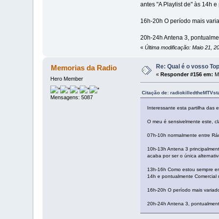
antes "A Playlist de" às 14
16h-20h O período mais vari
20h-24h Antena 3, pontualme
«
Última modificação: Maio 21, 2
Re: Qual é o vosso To
Memorias da Radio
«
Responder #156 em:
Ma
Hero Member
Citação de: radiokilledtheMTVst
Mensagens: 5087
Interessante esta partilha das
O meu é sensivelmente este, cl
07h-10h normalmente entre Rádi
10h-13h Antena 3 principalmen
acaba por ser o única alternati
13h-16h Como estou sempre em v
14h e pontualmente Comercial 
16h-20h O período mais variad
20h-24h Antena 3, pontualment