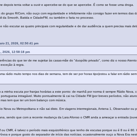
 depois tenta voltar a ouvir e apercebe-se do que se apercebe. É como se fosse uma droga.
do grupo R/Com, não ouço com regularidade e infelizmente não consigo fazer em termos das da
il da Smooth, Batida e CidadeFM, ou também o faria no processo.
 não escutar as quatro principais com regularidade e de dar audiência a quem precisa mais del
aio 21, 2026, 02:50:41 pm
1, 2026, 12:58:18 pm
rferências do que ter de me sujeitar às casas-mãe do "duopólio privado", como diz o nosso Atento, 
exceção à regra.
ma rádio muito tempo nos dias de semana, tem de ser por horas tipo(estou a falar em rádio sem ne
em a minha escuta por franjas horárias a este ponto: de manhã por norma é sempre Rádio Nova, co
ortuguesa intragável. Muito pontualmente lá cai na CIdade FM (por breves períodos, não aturo
a mas tem que ter um bom balanço com música.
 Nova ou Metropolitana e não sai disto. Em viagens interrregionais, Antena 1, Observador ou p
tana, sendo que com a recente mudança da Lara Afonso o CMR anda a ameaçar a entrada (ouv
ou CMR, é talvez o período mais esquizofrénico que tenho de escutas porque ou é 8 ou é 80. Oc
voa e porque gosto do separador de início das notícias; ocasionalmente ouço a Nova Era nest