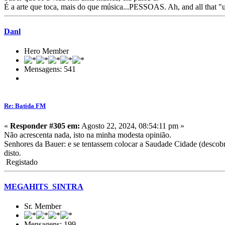
É a arte que toca, mais do que música...PESSOAS. Ah, and all that "
Danl
Hero Member
Mensagens: 541
Re: Batida FM
«
Responder #305 em:
Agosto 22, 2024, 08:54:11 pm »
Não acrescenta nada, isto na minha modesta opinião.
Senhores da Bauer: e se tentassem colocar a Saudade Cidade (descobr
disto.
Registado
MEGAHITS_SINTRA
Sr. Member
Mensagens: 199