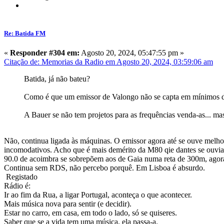
Re: Batida FM
«
Responder #304 em:
Agosto 20, 2024, 05:47:55 pm »
Citação de: Memorias da Radio em Agosto 20, 2024, 03:59:06 am
Batida, já não bateu?
Como é que um emissor de Valongo não se capta em mínimos de
A Bauer se não tem projetos para as frequências venda-as... mas
Não, continua ligada às máquinas. O emissor agora até se ouve melh
incomodativos. Acho que é mais demérito da M80 qie dantes se ouvia 
90.0 de acoimbra se sobrepõem aos de Gaia numa reta de 300m, agora
Continua sem RDS, não percebo porquê. Em Lisboa é absurdo.
Registado
Rádio é:
Ir ao fim da Rua, a ligar Portugal, aconteça o que acontecer.
Mais música nova para sentir (e decidir).
Estar no carro, em casa, em todo o lado, só se quiseres.
Saber que se a vida tem uma música, ela passa-a.