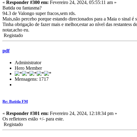
«
Responder #300 em:
Fevereiro 24, 2024, 05:55:11 am »
Batida ou fantasma?
94.3 de Valongo super fracos,sem rds.
Mais,não percebo porque estando direcionados para a Maia o sinal é su
Tinha obrigação de fazer mais e melhor,estar ao nível das restantess d
notar,acho eu.
Registado
pdf
Administrator
Hero Member
Mensagens: 1717
Re: Batida FM
«
Responder #301 em:
Fevereiro 24, 2024, 12:18:34 pm »
Os refletores estão +/- para este.
Registado