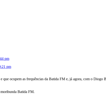
:44 pm
19:21 pm
 que ocupem as frequências da Batida FM e, já agora, com o Diogo Be
a moribunda Batida FM.