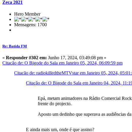
Zeca 2021
Hero Member
Mensagens: 1700
Re: Batida FM
«
Responder #302 em:
Junho 17, 2024, 03:49:08 pm »
Citação de: O Bigode do Sala em Janeiro 05, 2024, 06:09:59 pm
Citação de: radiokilledtheMTVstar em Janeiro 05, 2024, 05:01
Citação de: O Bigode do Sala em Janeiro 04, 2024, 11:
Epá, metam animadores na Rádio Comercial Rock e
frente do projecto.
Aposto um dedinho que superava as audiências d
E ainda mais um, onde é que assino?