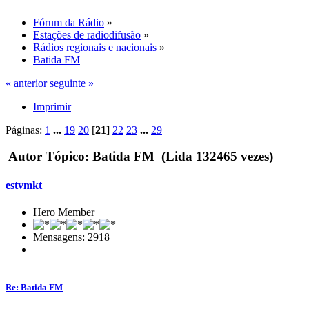
Fórum da Rádio
»
Estações de radiodifusão
»
Rádios regionais e nacionais
»
Batida FM
« anterior
seguinte »
Imprimir
Páginas:
1
...
19
20
[
21
]
22
23
...
29
Autor
Tópico: Batida FM (Lida 132465 vezes)
estvmkt
Hero Member
Mensagens: 2918
Re: Batida FM