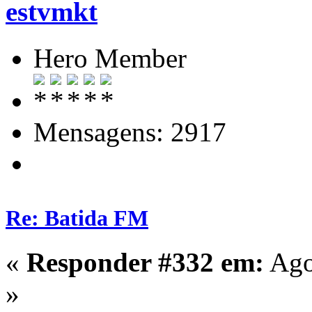
estvmkt
Hero Member
Mensagens: 2917
Re: Batida FM
«
Responder #332 em:
Ago
»