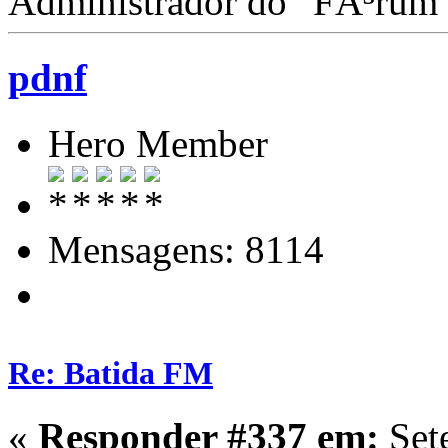
Administrador do "FÃ³rum
pdnf
Hero Member
Mensagens: 8114
Re: Batida FM
«
Responder #337 em:
Set