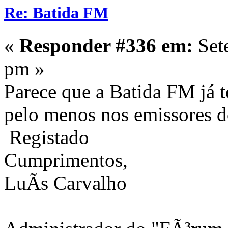
Re: Batida FM
«
Responder #336 em:
Set
pm »
Parece que a Batida FM j
pelo menos nos emissores 
Registado
Cumprimentos,
LuÃ­s Carvalho