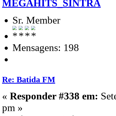
MEGAHITS_SINTRA
Sr. Member
Mensagens: 198
Re: Batida FM
«
Responder #338 em:
Set
pm »