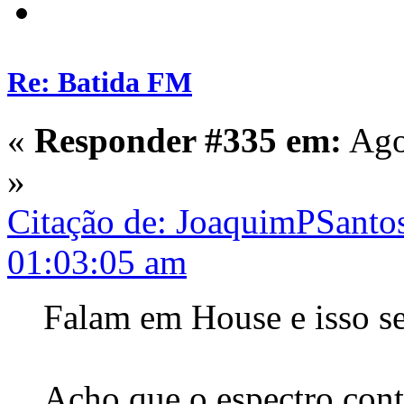
Re: Batida FM
«
Responder #335 em:
Ago
»
Citação de: JoaquimPSanto
01:03:05 am
Falam em House e isso s
Acho que o espectro cont