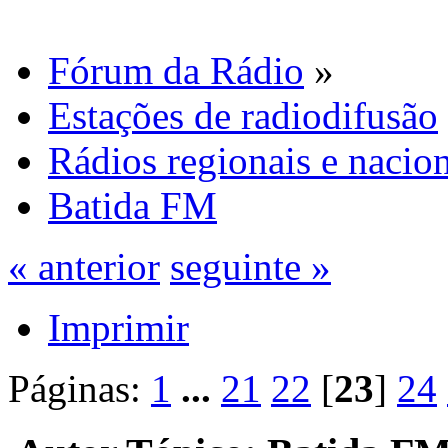
Fórum da Rádio
»
Estações de radiodifusão
Rádios regionais e nacion
Batida FM
« anterior
seguinte »
Imprimir
Páginas:
1
...
21
22
[
23
]
24