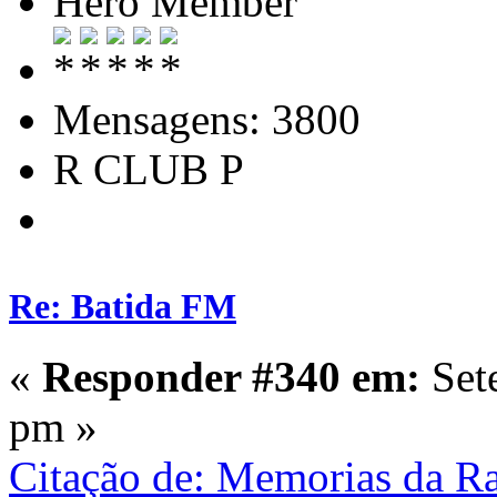
Hero Member
Mensagens: 3800
R CLUB P
Re: Batida FM
«
Responder #340 em:
Set
pm »
Citação de: Memorias da R