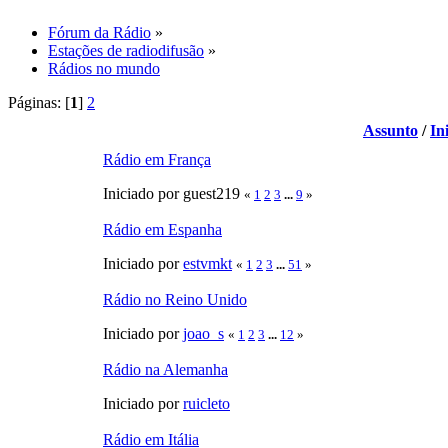
Fórum da Rádio
»
Estações de radiodifusão
»
Rádios no mundo
Páginas: [
1
]
2
Assunto
/
In
Rádio em França
Iniciado por guest219
«
1
2
3
...
9
»
Rádio em Espanha
Iniciado por
estvmkt
«
1
2
3
...
51
»
Rádio no Reino Unido
Iniciado por
joao_s
«
1
2
3
...
12
»
Rádio na Alemanha
Iniciado por
ruicleto
Rádio em Itália