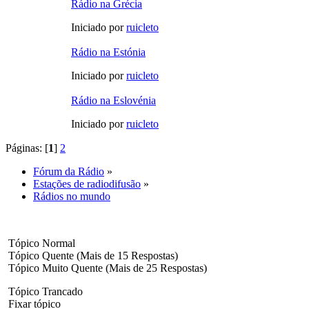
Rádio na Grécia
Iniciado por
ruicleto
Rádio na Estónia
Iniciado por
ruicleto
Rádio na Eslovénia
Iniciado por
ruicleto
Páginas: [
1
]
2
Fórum da Rádio
»
Estações de radiodifusão
»
Rádios no mundo
Tópico Normal
Tópico Quente (Mais de 15 Respostas)
Tópico Muito Quente (Mais de 25 Respostas)
Tópico Trancado
Fixar tópico