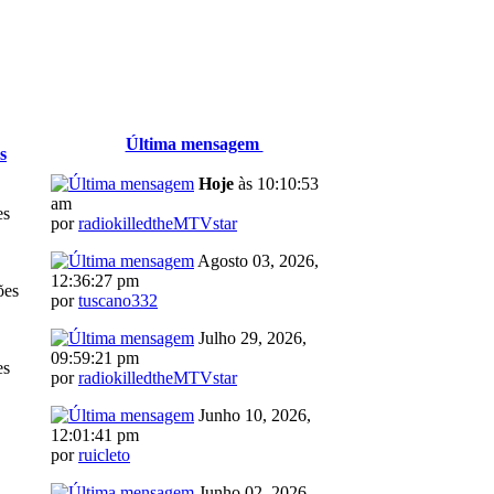
Última mensagem
s
Hoje
às 10:10:53
am
es
por
radiokilledtheMTVstar
Agosto 03, 2026,
12:36:27 pm
ões
por
tuscano332
Julho 29, 2026,
09:59:21 pm
es
por
radiokilledtheMTVstar
Junho 10, 2026,
12:01:41 pm
por
ruicleto
Junho 02, 2026,