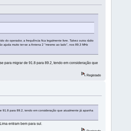
 do operador, a frequência fica legalmente livre. Talvez outra rádio
o ajuda muito ter-se a Antena 2 "mesmo ao lado", nos 89,3 MHz
isse para migrar de 91.8 para 89.2, tendo em consideração que
Registado
r de 91.8 para 89.2, tendo em consideração que atualmente já apanha
Lima entram bem para sul.
Registado