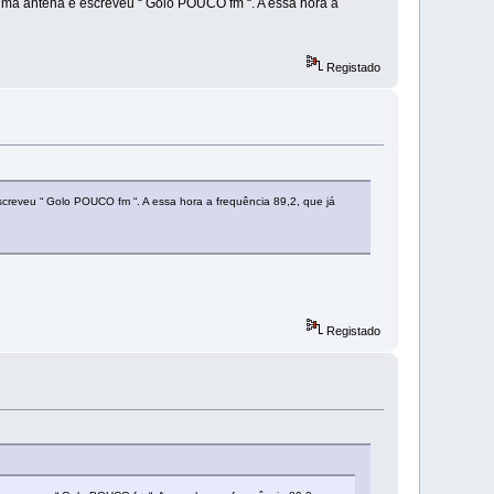
ma antena e escreveu “ Golo POUCO fm “. A essa hora a
Registado
reveu “ Golo POUCO fm “. A essa hora a frequência 89,2, que já
Registado