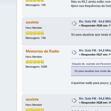
Mas os 89,2 ainda estão com 
Mensagens: 748
típico nas frequências da Gol
Re: Golo FM - 94,8 MH
ouvinte
«
Responder #526 em:
Fe
Hero Member
Só para atualizar que neste 
Mensagens: 748
Re: Golo FM - 94,8 MH
Memorias da Radio
«
Responder #527 em:
Fe
Hero Member
Citação de: ouvinte em Fevereir
Mensagens: 5088
Só para atualizar que neste di
A queimar watts para pouco, p
Re: Golo FM - 94,8 MH
ouvinte
«
Responder #528 em:
Ma
Hero Member