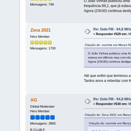
O João Vinhas publicou uma 
Mensagens: 748
frequência 89,2, que já esta
Agora (23h30) continua desli
Re: Golo FM - 94,8 MH
Zeca 2021
«
Responder #529 em:
Ma
Hero Member
Citação de: ouvinte em Março 02
Mensagens: 1700
O João Vinhas publicou uma fo
estava em silêncio mas com rds
Agora (23h30) continua desliga
Até que enfim que terminou 
Tantos anos a rebentar com 
Re: Golo FM - 94,8 MH
AG
«
Responder #530 em:
Ma
Global Moderator
Hero Member
Citação de: Zeca 2021 em Março
Citação de: ouvinte em Março
Mensagens: 3800
R CLUB P