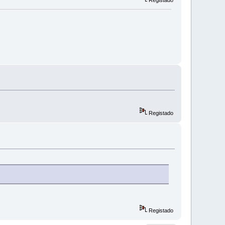
Registado
Registado