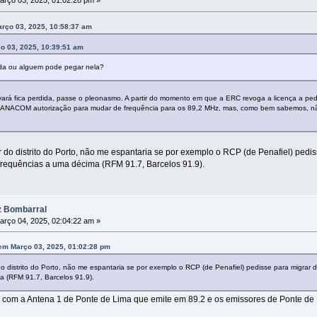
rço 03, 2025, 01:02:28 pm »
arço 03, 2025, 10:58:37 am
o 03, 2025, 10:39:51 am
ida ou alguem pode pegar nela?
rá fica perdida, passe o pleonasmo. A partir do momento em que a ERC revoga a licença a pedido
 à ANACOM autorização para mudar de frequência para os 89,2 MHz, mas, como bem sabemos, nã
r do distrito do Porto, não me espantaria se por exemplo o RCP (de Penafiel) ped
frequências a uma décima (RFM 91.7, Barcelos 91.9).
z Bombarral
rço 04, 2025, 02:04:22 am »
em Março 03, 2025, 01:02:28 pm
 do distrito do Porto, não me espantaria se por exemplo o RCP (de Penafiel) pedisse para migra
a (RFM 91.7, Barcelos 91.9).
om a Antena 1 de Ponte de Lima que emite em 89.2 e os emissores de Ponte de 