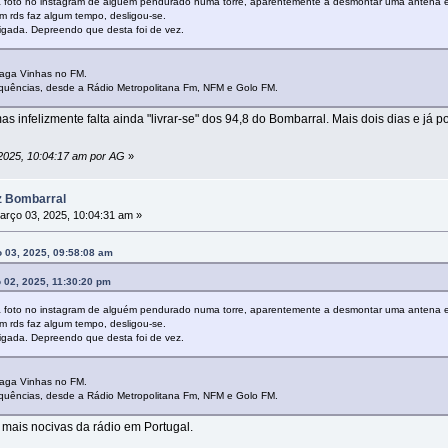
 foto no instagram de alguém pendurado numa torre, aparentemente a desmontar uma antena e 
m rds faz algum tempo, desligou-se.
igada. Depreendo que desta foi de vez.
saga Vinhas no FM.
equências, desde a Rádio Metropolitana Fm, NFM e Golo FM.
 infelizmente falta ainda "livrar-se" dos 94,8 do Bombarral. Mais dois dias e já p
 2025, 10:04:17 am por AG
»
z Bombarral
rço 03, 2025, 10:04:31 am »
 03, 2025, 09:58:08 am
 02, 2025, 11:30:20 pm
 foto no instagram de alguém pendurado numa torre, aparentemente a desmontar uma antena e 
m rds faz algum tempo, desligou-se.
igada. Depreendo que desta foi de vez.
saga Vinhas no FM.
equências, desde a Rádio Metropolitana Fm, NFM e Golo FM.
mais nocivas da rádio em Portugal.