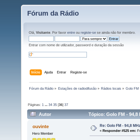
Fórum da Rádio
Olá,
Visitante
. Por favor
entre
ou
registe-se
se ainda não for membro.
Entrar com nome de utilizador, password e duração da sessão
Início
Ajuda
Entrar
Registe-se
Fórum da Rádio
»
Estações de radiodifusão
»
Rádios locais
»
Golo FM 
Páginas:
1
...
34
35
[
36
]
37
Autor
Tópico: Golo FM - 94,8
Re: Golo FM - 94,8 MH
ouvinte
«
Responder #525 em:
Fe
Hero Member