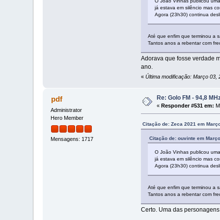
O João Vinhas publicou uma
já estava em silêncio mas co
Agora (23h30) continua desl
Até que enfim que terminou a 
Tantos anos a rebentar com fr
Adorava que fosse verdade mas
ano.
«
Última modificação: Março 03,
Re: Golo FM - 94,8 MH
pdf
«
Responder #531 em:
Ma
Administrator
Hero Member
Citação de: Zeca 2021 em Março
Citação de: ouvinte em Março
Mensagens: 1717
O João Vinhas publicou uma
já estava em silêncio mas co
Agora (23h30) continua desl
Até que enfim que terminou a 
Tantos anos a rebentar com fr
Certo. Uma das personagens 