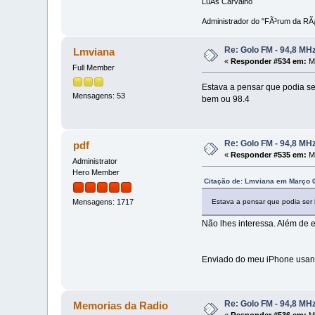
LuÃ­s Carvalho
Administrador do "FÃ³rum da RÃ¡
Re: Golo FM - 94,8 MH
Lmviana
«
Responder #534 em:
Ma
Full Member
Estava a pensar que podia se
Mensagens: 53
bem ou 98.4
Re: Golo FM - 94,8 MH
pdf
«
Responder #535 em:
Ma
Administrator
Hero Member
Citação de: Lmviana em Março 0
Estava a pensar que podia ser 
Mensagens: 1717
Não lhes interessa. Além de e
Enviado do meu iPhone usan
Re: Golo FM - 94,8 MH
Memorias da Radio