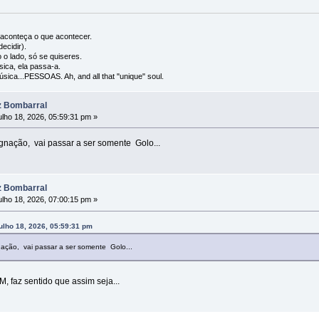
l, aconteça o que acontecer.
ecidir).
 o lado, só se quiseres.
ica, ela passa-a.
úsica...PESSOAS. Ah, and all that "unique" soul.
z Bombarral
lho 18, 2026, 05:59:31 pm »
gnação, vai passar a ser somente Golo...
z Bombarral
lho 18, 2026, 07:00:15 pm »
ulho 18, 2026, 05:59:31 pm
ação, vai passar a ser somente Golo...
M, faz sentido que assim seja...