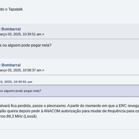
do o Tapatalk
z Bombarral
rço 03, 2025, 10:39:51 am »
da ou alguem pode pegar nela?
z Bombarral
rço 03, 2025, 10:58:37 am »
3, 2025, 10:39:51 am
a ou alguem pode pegar nela?
lvará fica perdida, passe o pleonasmo. A partir do momento em que a ERC revoga 
 região queira depois pedir à ANACOM autorização para mudar de frequência para 
 nos 89,3 MHz (Lousã).