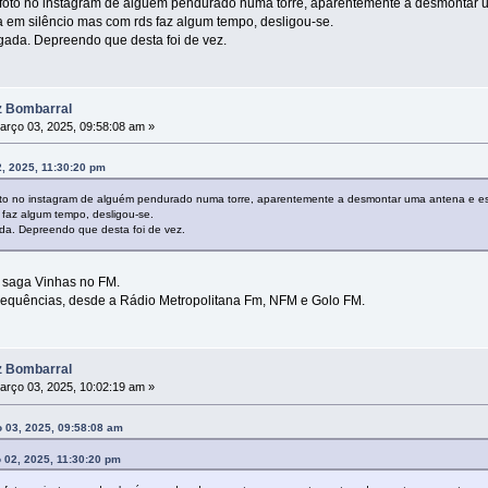
foto no instagram de alguém pendurado numa torre, aparentemente a desmontar u
va em silêncio mas com rds faz algum tempo, desligou-se.
gada. Depreendo que desta foi de vez.
z Bombarral
rço 03, 2025, 09:58:08 am »
, 2025, 11:30:20 pm
to no instagram de alguém pendurado numa torre, aparentemente a desmontar uma antena e esc
 faz algum tempo, desligou-se.
da. Depreendo que desta foi de vez.
a saga Vinhas no FM.
frequências, desde a Rádio Metropolitana Fm, NFM e Golo FM.
z Bombarral
rço 03, 2025, 10:02:19 am »
 03, 2025, 09:58:08 am
 02, 2025, 11:30:20 pm