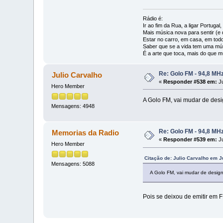
Rádio é:
Ir ao fim da Rua, a ligar Portuga
Mais música nova para sentir (e d
Estar no carro, em casa, em todo
Saber que se a vida tem uma mús
É a arte que toca, mais do que m
Re: Golo FM - 94,8 MH
Julio Carvalho
«
Responder #538 em:
Ju
Hero Member
A Golo FM, vai mudar de desi
Mensagens: 4948
Re: Golo FM - 94,8 MH
Memorias da Radio
«
Responder #539 em:
Ju
Hero Member
Citação de: Julio Carvalho em J
Mensagens: 5088
A Golo FM, vai mudar de design
Pois se deixou de emitir em F