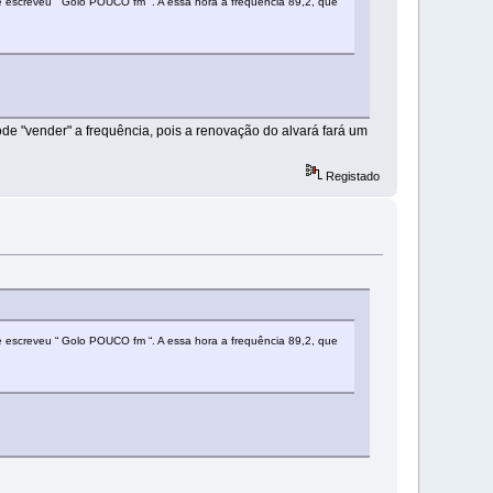
escreveu “ Golo POUCO fm “. A essa hora a frequência 89,2, que
ode "vender" a frequência, pois a renovação do alvará fará um
Registado
escreveu “ Golo POUCO fm “. A essa hora a frequência 89,2, que