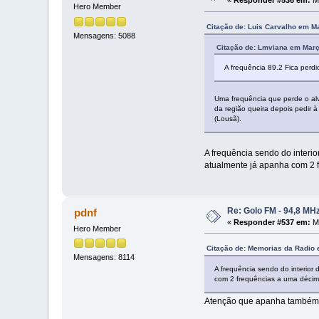
«
Responder #536 em:
Ma
Hero Member
Citação de: Luis Carvalho em M
Mensagens: 5088
Citação de: Lmviana em Març
A frequência 89.2 Fica perd
Uma frequência que perde o alva
da região queira depois pedir
(Lousã).
A frequência sendo do interio
atualmente já apanha com 2 
Re: Golo FM - 94,8 MH
pdnf
«
Responder #537 em:
Ma
Hero Member
Citação de: Memorias da Radio 
Mensagens: 8114
A frequência sendo do interior
com 2 frequências a uma décim
Atenção que apanha também c