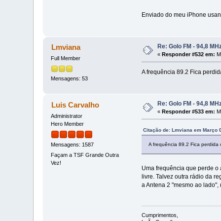
Enviado do meu iPhone usan
Re: Golo FM - 94,8 MH
Lmviana
«
Responder #532 em:
Ma
Full Member
A frequência 89.2 Fica perdi
Mensagens: 53
Re: Golo FM - 94,8 MH
Luis Carvalho
«
Responder #533 em:
Ma
Administrator
Hero Member
Citação de: Lmviana em Março 0
A frequência 89.2 Fica perdid
Mensagens: 1587
Façam a TSF Grande Outra
Vez!
Uma frequência que perde o a
livre. Talvez outra rádio da
a Antena 2 "mesmo ao lado",
Cumprimentos,