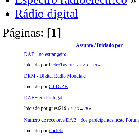
Rádio digital
Páginas: [
1
]
Assunto
/
Iniciado por
DAB+ no estrangeiro
Iniciado por
PedroTavares
«
1
2
3
...
19
»
DRM - Digital Radio Mondiale
Iniciado por
CT1GZB
DAB+ em Portugal
Iniciado por guest219
«
1
2
3
...
29
»
Número de recetores DAB+ dos participantes neste Fórum
Iniciado por
ruicleto