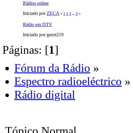
Rádios online
Iniciado por
ZECA
«
1
2
3
...
5
»
Rádio em DTV
Iniciado por guest219
Páginas: [
1
]
Fórum da Rádio
»
Espectro radioeléctrico
»
Rádio digital
Tópico Normal