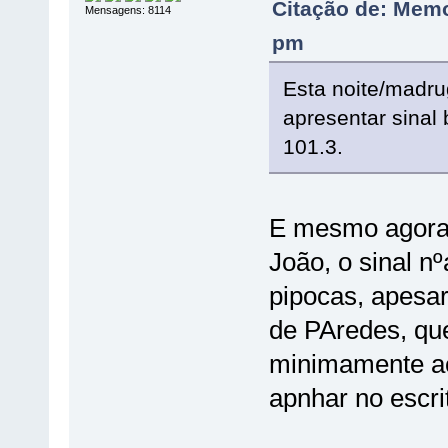
Citação de: Memo
Mensagens: 8114
pm
Esta noite/madr
apresentar sinal 
101.3.
E mesmo agora,
João, o sinal n
pipocas, apesar
de PAredes, que
minimamente ac
apnhar no escri