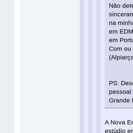
Não dete
sinceram
na minha
em EDM,
em Port
Com ou 
(Alpiarç
PS: Des
pessoal
Grande P
A Nova Er
estúdio e