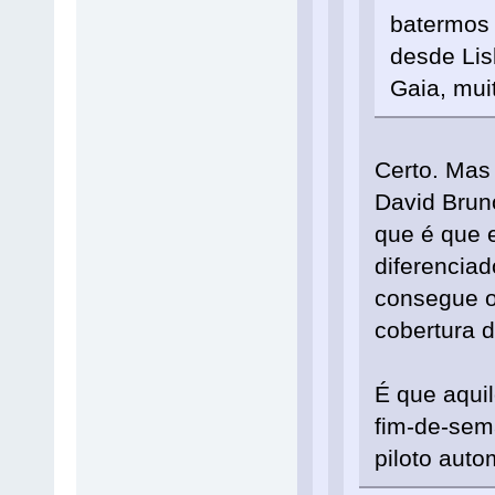
batermos 
desde Li
Gaia, mui
Certo. Mas
David Bruno
que é que 
diferencia
consegue of
cobertura d
É que aqui
fim-de-sem
piloto auto