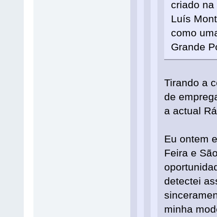
criado na
Luís Mont
como uma 
Grande Po
Tirando a 
de empregar
a actual R
Eu ontem e
Feira e Sã
oportunida
detectei as
sincerament
minha mode