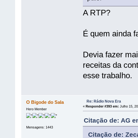
A RTP?
É quem ainda f
Devia fazer mai
receitas da con
esse trabalho.
Re: Rádio Nova Era
O Bigode do Sala
«
Responder #393 em:
Julho 15, 20
Hero Member
Citação de: AG e
Mensagens: 1443
Citação de: Zec