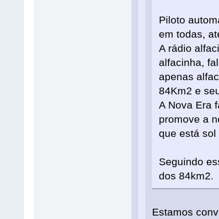
Piloto auto
em todas, at
A rádio alfa
alfacinha, fa
apenas alfac
84Km2 e seu
A Nova Era f
promove a no
que está sol 
Seguindo ess
dos 84km2.
Estamos conve