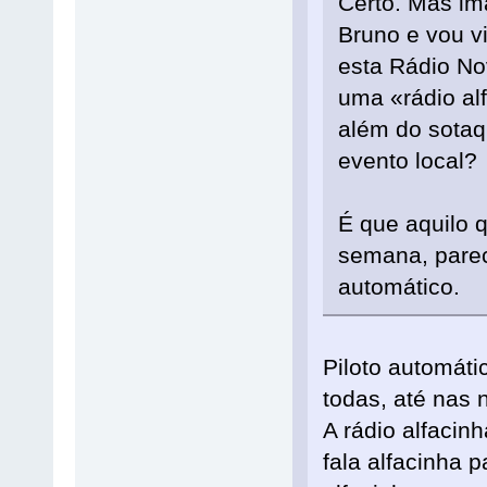
Certo. Mas im
Bruno e vou vi
esta Rádio No
uma «rádio al
além do sotaq
evento local?
É que aquilo 
semana, parec
automático.
Piloto automát
todas, até nas 
A rádio alfacin
fala alfacinha 