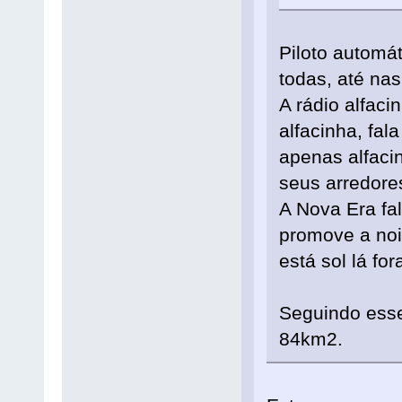
Piloto automá
todas, até nas
A rádio alfac
alfacinha, fal
apenas alfaci
seus arredore
A Nova Era fal
promove a noi
está sol lá fo
Seguindo esse
84km2.