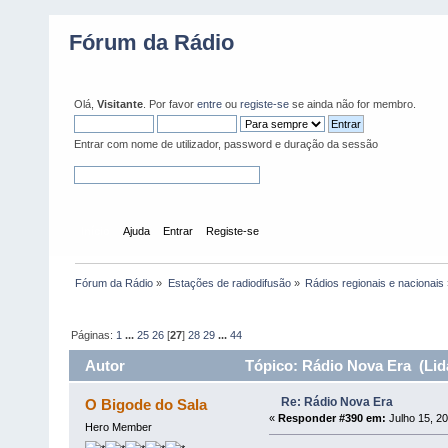
Fórum da Rádio
Olá,
Visitante
. Por favor
entre
ou
registe-se
se ainda não for membro.
Entrar com nome de utilizador, password e duração da sessão
Início
Ajuda
Entrar
Registe-se
Fórum da Rádio
»
Estações de radiodifusão
»
Rádios regionais e nacionais
Páginas:
1
...
25
26
[
27
]
28
29
...
44
Autor
Tópico: Rádio Nova Era (Lid
Re: Rádio Nova Era
O Bigode do Sala
«
Responder #390 em:
Julho 15, 20
Hero Member