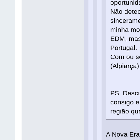
oportunid
Não detec
sincerame
minha mod
EDM, mas
Portugal.
Com ou s
(Alpiarça)
PS: Descu
consigo e
região qu
A Nova Era