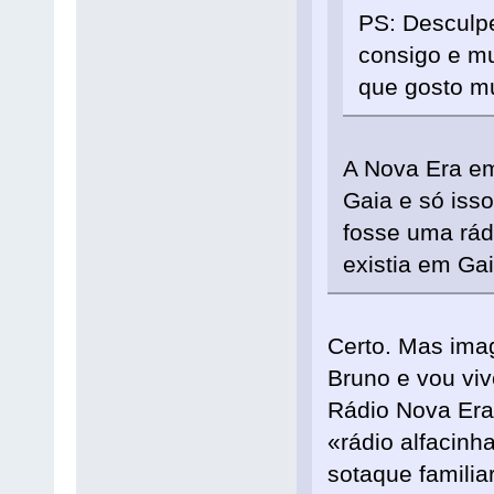
PS: Desculp
consigo e m
que gosto mu
A Nova Era em
Gaia e só iss
fosse uma rá
existia em Ga
Certo. Mas ima
Bruno e vou viv
Rádio Nova Era
«rádio alfacin
sotaque familia