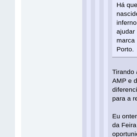
Há que
nascid
infern
ajudar
marca 
Porto.
Tirando 
AMP e d
diferenc
para a r
Eu ontem
da Feira
oportun