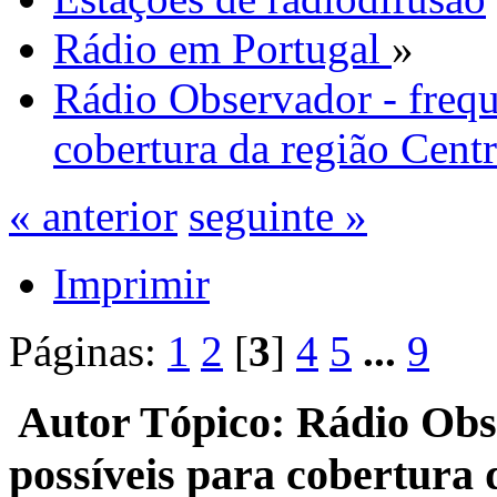
Rádio em Portugal
»
Rádio Observador - frequ
cobertura da região Cent
« anterior
seguinte »
Imprimir
Páginas:
1
2
[
3
]
4
5
...
9
Autor
Tópico: Rádio Obse
possíveis para cobertura