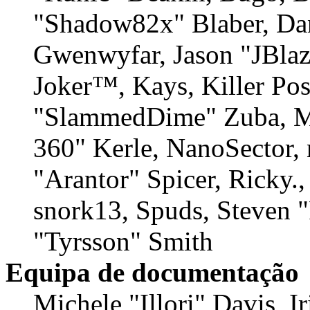
"Shadow82x" Blaber, Dan
Gwenwyfar, Jason "JBlaz
Joker™, Kays, Killer Po
"SlammedDime" Zuba, M
360" Kerle, NanoSector, 
"Arantor" Spicer, Ricky
snork13, Spuds, Steven "
"Tyrsson" Smith
Equipa de documentação
Michele "Illori" Davis, 