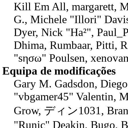
Kill Em All, margarett, 
G., Michele "Illori" Davi
Dyer, Nick "Ha²", Paul_P
Dhima, Rumbaar, Pitti, 
"sησω" Poulsen, xenovan
Equipa de modificações
Gary M. Gadsdon, Diego
"vbgamer45" Valentin, M
Grow, ディン1031, Branno
"Runic" Deakin, Bugo, B