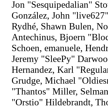
Jon "Sesquipedalian" Stov
González, John "live627
Rydhé, Shawn Bulen, Nor
Antechinus, Bjoern "Bloc
Schoen, emanuele, Hendr
Jeremy "SleePy" Darwood
Hernandez, Karl "Regula
Grudge, Michael "Oldie
"Thantos" Miller, Selma
"Orstio" Hildebrandt, Th