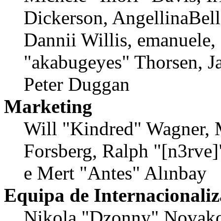
Dickerson, AngellinaBell
Dannii Willis, emanuele,
"akabugeyes" Thorsen, Ja
Peter Duggan
Marketing
Will "Kindred" Wagner, 
Forsberg, Ralph "[n3rve
e Mert "Antes" Alınbay
Equipa de Internacionali
Nikola "Dzonny" Novako