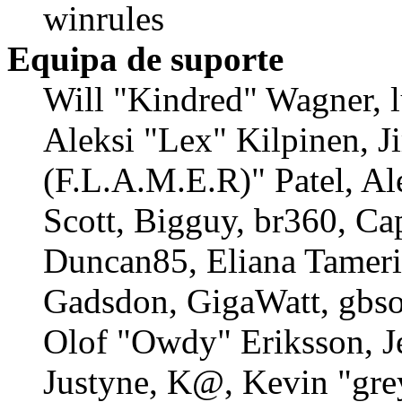
winrules
Equipa de suporte
Will "Kindred" Wagner, l
Aleksi "Lex" Kilpinen, 
(F.L.A.M.E.R)" Patel, Al
Scott, Bigguy, br360, Ca
Duncan85, Eliana Tameri
Gadsdon, GigaWatt, gbso
Olof "Owdy" Eriksson, J
Justyne, K@, Kevin "gre