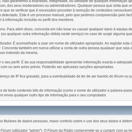
 Não garantimos a exactidão, integridade, ou utilidade de qualquer informação
e fórum, dos seus moderadores ou administradores. Qualquer pessoa que sinta que
 que se verificar que é necessário proceder à remoção de conteúdos censuráveis
eja detectado. Este é um processo manual, pelo que pedimos compreensão pelo fa
el à informação incluída no perfil dos membros.
s. Para além disso, concorda em não lesar ou causar qualquer dano à equipa dest
es (ou qualquer outra informação obtida neste serviço) no caso de surgir alguma qu
ilizador. É aconselhado a usar um nome de utilizador apropriado. Ao registar esta 
r. Concorda também em nunca utilizar a conta de outra pessoa qualquer que seja a
 uso indevido da mesma.
tar o seu perfil. É da sua responsabilidade apresentar informação exacta e adequ
, com ou sem aviso prévio. Poderão ser aplicadas sanções apropriadas.
ço de IP fica gravado, para a eventualidade de ter de ser banido do fórum ou pa
eiro de texto contendo bits de informação (como o nome de utilizador e palavra-pa
m envia qualquer outro tipo de informação para o seu computador.
 titulares de dados pessoais, maior controlo sobre o uso dos seus dados e dete
Fórum (utilizador "admin"). O Fórum da Rádio compromete-se a cumprir com as lei