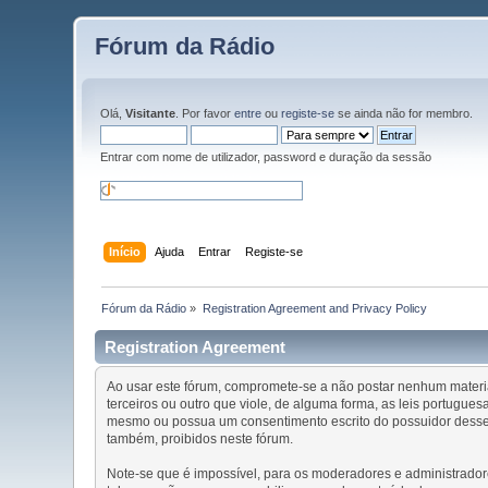
Fórum da Rádio
Olá,
Visitante
. Por favor
entre
ou
registe-se
se ainda não for membro.
Entrar com nome de utilizador, password e duração da sessão
Início
Ajuda
Entrar
Registe-se
Fórum da Rádio
»
Registration Agreement and Privacy Policy
Registration Agreement
Ao usar este fórum, compromete-se a não postar nenhum material 
terceiros ou outro que viole, de alguma forma, as leis portugu
mesmo ou possua um consentimento escrito do possuidor desses 
também, proibidos neste fórum.
Note-se que é impossível, para os moderadores e administrador