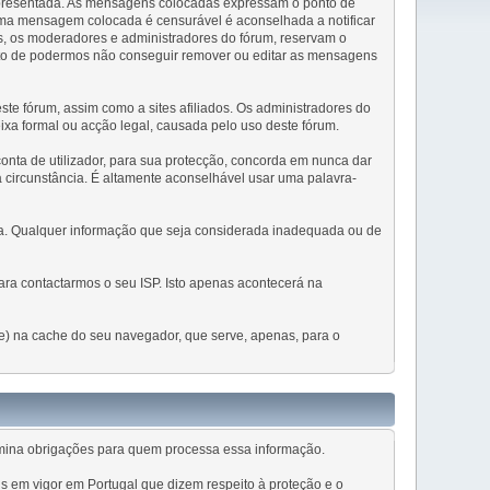
 apresentada. As mensagens colocadas expressam o ponto de
 uma mensagem colocada é censurável é aconselhada a notificar
, os moderadores e administradores do fórum, reservam o
cto de podermos não conseguir remover ou editar as mensagens
e fórum, assim como a sites afiliados. Os administradores do
eixa formal ou acção legal, causada pelo uso deste fórum.
conta de utilizador, para sua protecção, concorda em nunca dar
 circunstância. É altamente aconselhável usar uma palavra-
ada. Qualquer informação que seja considerada inadequada ou de
ra contactarmos o seu ISP. Isto apenas acontecerá na
sse) na cache do seu navegador, que serve, apenas, para o
rmina obrigações para quem processa essa informação.
s em vigor em Portugal que dizem respeito à proteção e o