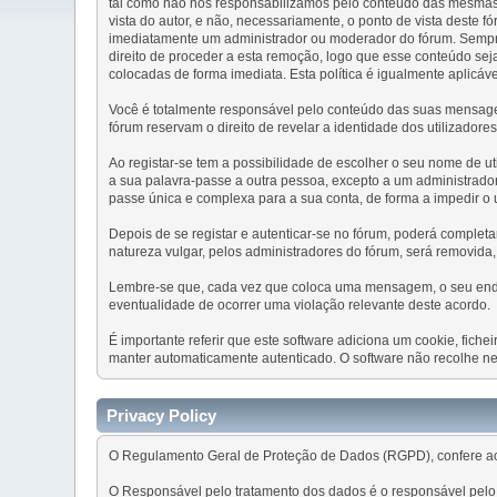
tal como não nos responsabilizamos pelo conteúdo das mesmas.
vista do autor, e não, necessariamente, o ponto de vista dest
imediatamente um administrador ou moderador do fórum. Sempre
direito de proceder a esta remoção, logo que esse conteúdo s
colocadas de forma imediata. Esta política é igualmente aplicáv
Você é totalmente responsável pelo conteúdo das suas mensagen
fórum reservam o direito de revelar a identidade dos utilizador
Ao registar-se tem a possibilidade de escolher o seu nome de ut
a sua palavra-passe a outra pessoa, excepto a um administrado
passe única e complexa para a sua conta, de forma a impedir o
Depois de se registar e autenticar-se no fórum, poderá comple
natureza vulgar, pelos administradores do fórum, será removida
Lembre-se que, cada vez que coloca uma mensagem, o seu endere
eventualidade de ocorrer uma violação relevante deste acordo.
É importante referir que este software adiciona um cookie, fich
manter automaticamente autenticado. O software não recolhe ne
Privacy Policy
O Regulamento Geral de Proteção de Dados (RGPD), confere aos
O Responsável pelo tratamento dos dados é o responsável pelo 