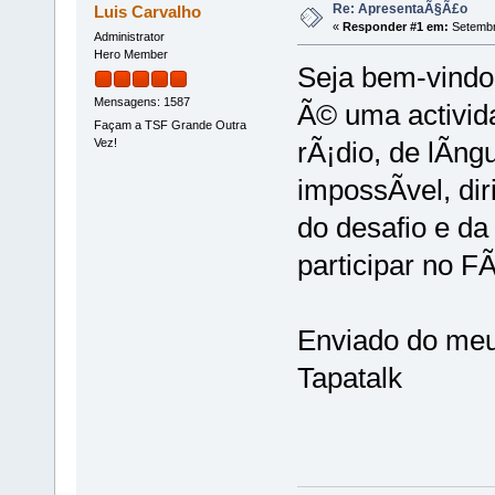
Re: ApresentaÃ§Ã£o
Luis Carvalho
«
Responder #1 em:
Setembr
Administrator
Hero Member
Seja bem-vindo
Mensagens: 1587
Ã© uma activid
Façam a TSF Grande Outra
Vez!
rÃ¡dio, de lÃ­ng
impossÃ­vel, di
do desafio e da
participar no F
Enviado do meu
Tapatalk