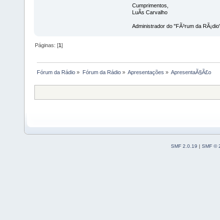
Cumprimentos,
LuÃ­s Carvalho
Administrador do "FÃ³rum da RÃ¡dio
Páginas: [
1
]
Fórum da Rádio
»
Fórum da Rádio
»
Apresentações
»
ApresentaÃ§Ã£o
SMF 2.0.19
|
SMF © 