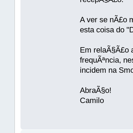
A ver se nÃ£o 
esta coisa do 
Em relaÃ§Ã£o a
frequÃªncia, n
incidem na Smo
AbraÃ§o!
Camilo