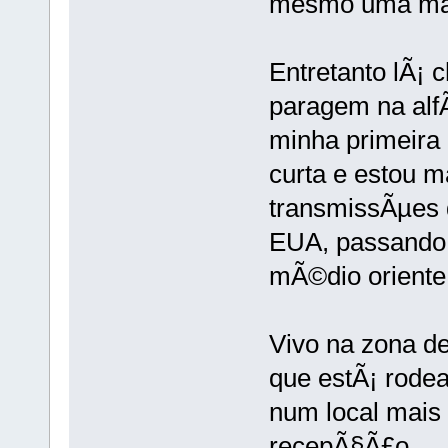
mesmo uma marr
Entretanto lÃ¡
paragem na alfÃ
minha primeira
curta e estou 
transmissÃµes 
EUA, passando 
mÃ©dio oriente!
Vivo na zona de
que estÃ¡ rodea
num local mais
recepÃ§Ã£o.