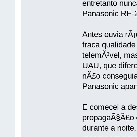
entretanto nun
Panasonic RF-
Antes ouvia rÃ¡
fraca qualidade
telemÃ³vel, ma
UAU, que difer
nÃ£o conseguia
Panasonic apan
E comecei a de
propagaÃ§Ã£o d
durante a noite