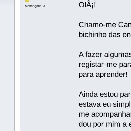
OlÃ¡!
Mensagens: 3
Chamo-me Cami
bichinho das on
A fazer algumas
registar-me par
para aprender!
Ainda estou pa
estava eu simp
me acompanhar 
dou por mim a