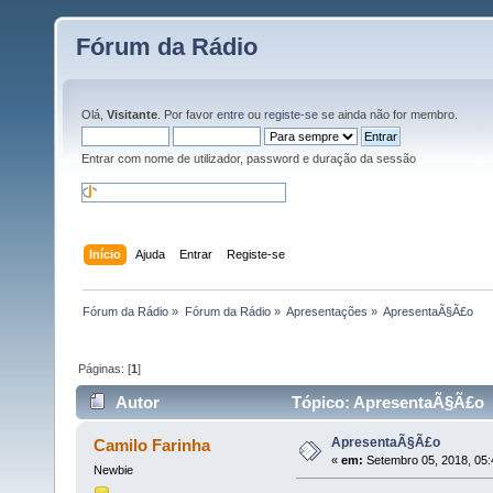
Fórum da Rádio
Olá,
Visitante
. Por favor
entre
ou
registe-se
se ainda não for membro.
Entrar com nome de utilizador, password e duração da sessão
Início
Ajuda
Entrar
Registe-se
Fórum da Rádio
»
Fórum da Rádio
»
Apresentações
»
ApresentaÃ§Ã£o
Páginas: [
1
]
Autor
Tópico: ApresentaÃ§Ã£o (
ApresentaÃ§Ã£o
Camilo Farinha
«
em:
Setembro 05, 2018, 05:
Newbie