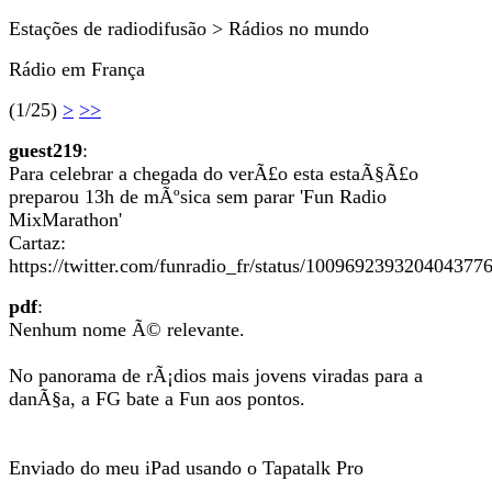
Estações de radiodifusão > Rádios no mundo
Rádio em França
(1/25)
>
>>
guest219
:
Para celebrar a chegada do verÃ£o esta estaÃ§Ã£o
preparou 13h de mÃºsica sem parar 'Fun Radio
MixMarathon'
Cartaz:
https://twitter.com/funradio_fr/status/100969239320404377
pdf
:
Nenhum nome Ã© relevante.
No panorama de rÃ¡dios mais jovens viradas para a
danÃ§a, a FG bate a Fun aos pontos.
Enviado do meu iPad usando o Tapatalk Pro