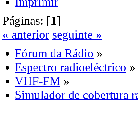
Imprimir
Páginas: [
1
]
« anterior
seguinte »
Fórum da Rádio
»
Espectro radioeléctrico
»
VHF-FM
»
Simulador de cobertura ra