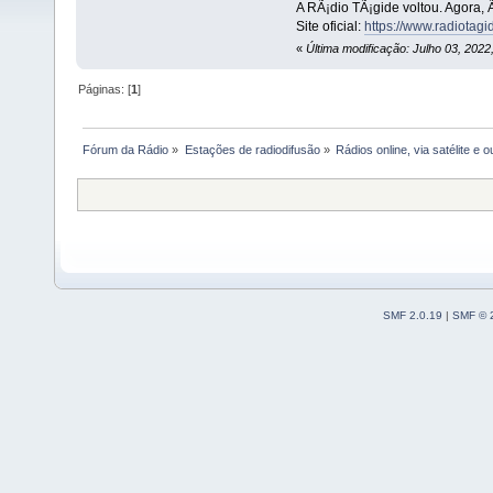
A RÃ¡dio TÃ¡gide voltou. Agora, 
Site oficial:
https://www.radiotag
«
Última modificação: Julho 03, 202
Páginas: [
1
]
Fórum da Rádio
»
Estações de radiodifusão
»
Rádios online, via satélite e 
SMF 2.0.19
|
SMF © 