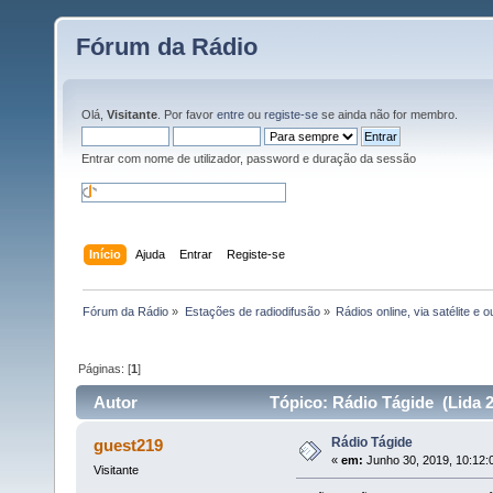
Fórum da Rádio
Olá,
Visitante
. Por favor
entre
ou
registe-se
se ainda não for membro.
Entrar com nome de utilizador, password e duração da sessão
Início
Ajuda
Entrar
Registe-se
Fórum da Rádio
»
Estações de radiodifusão
»
Rádios online, via satélite e 
Páginas: [
1
]
Autor
Tópico: Rádio Tágide (Lida 2
Rádio Tágide
guest219
«
em:
Junho 30, 2019, 10:12:
Visitante