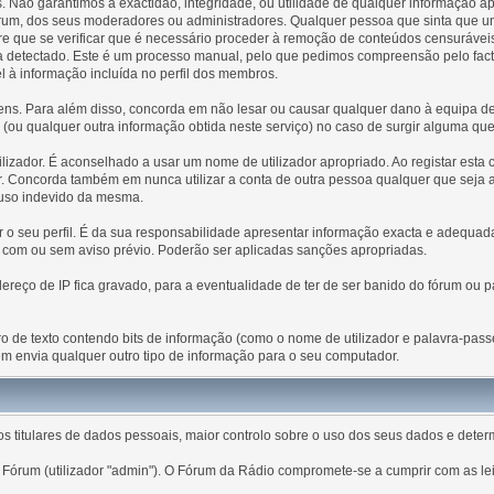
 Não garantimos a exactidão, integridade, ou utilidade de qualquer informação
e fórum, dos seus moderadores ou administradores. Qualquer pessoa que sinta que
 que se verificar que é necessário proceder à remoção de conteúdos censuráveis
eja detectado. Este é um processo manual, pelo que pedimos compreensão pelo fa
el à informação incluída no perfil dos membros.
s. Para além disso, concorda em não lesar ou causar qualquer dano à equipa dest
es (ou qualquer outra informação obtida neste serviço) no caso de surgir alguma qu
ilizador. É aconselhado a usar um nome de utilizador apropriado. Ao registar esta 
r. Concorda também em nunca utilizar a conta de outra pessoa qualquer que seja a
 uso indevido da mesma.
tar o seu perfil. É da sua responsabilidade apresentar informação exacta e adequ
, com ou sem aviso prévio. Poderão ser aplicadas sanções apropriadas.
ço de IP fica gravado, para a eventualidade de ter de ser banido do fórum ou pa
eiro de texto contendo bits de informação (como o nome de utilizador e palavra-pa
m envia qualquer outro tipo de informação para o seu computador.
 titulares de dados pessoais, maior controlo sobre o uso dos seus dados e dete
Fórum (utilizador "admin"). O Fórum da Rádio compromete-se a cumprir com as lei