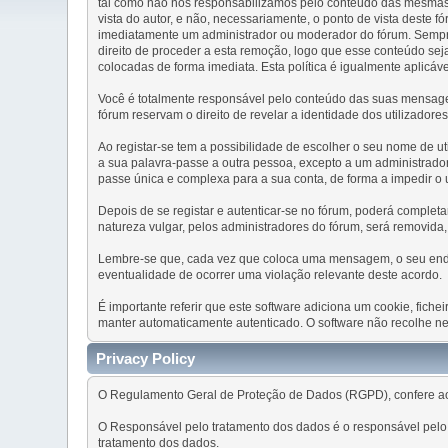
tal como não nos responsabilizamos pelo conteúdo das mesmas.
vista do autor, e não, necessariamente, o ponto de vista dest
imediatamente um administrador ou moderador do fórum. Sempre
direito de proceder a esta remoção, logo que esse conteúdo s
colocadas de forma imediata. Esta política é igualmente aplicáv
Você é totalmente responsável pelo conteúdo das suas mensagen
fórum reservam o direito de revelar a identidade dos utilizador
Ao registar-se tem a possibilidade de escolher o seu nome de ut
a sua palavra-passe a outra pessoa, excepto a um administrado
passe única e complexa para a sua conta, de forma a impedir o
Depois de se registar e autenticar-se no fórum, poderá comple
natureza vulgar, pelos administradores do fórum, será removida
Lembre-se que, cada vez que coloca uma mensagem, o seu endere
eventualidade de ocorrer uma violação relevante deste acordo.
É importante referir que este software adiciona um cookie, fich
manter automaticamente autenticado. O software não recolhe ne
Privacy Policy
O Regulamento Geral de Proteção de Dados (RGPD), confere aos
O Responsável pelo tratamento dos dados é o responsável pelo 
tratamento dos dados.