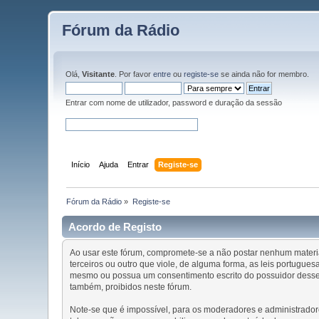
Fórum da Rádio
Olá,
Visitante
. Por favor
entre
ou
registe-se
se ainda não for membro.
Entrar com nome de utilizador, password e duração da sessão
Início
Ajuda
Entrar
Registe-se
Fórum da Rádio
»
Registe-se
Acordo de Registo
Ao usar este fórum, compromete-se a não postar nenhum material 
terceiros ou outro que viole, de alguma forma, as leis portugu
mesmo ou possua um consentimento escrito do possuidor desses 
também, proibidos neste fórum.
Note-se que é impossível, para os moderadores e administrador