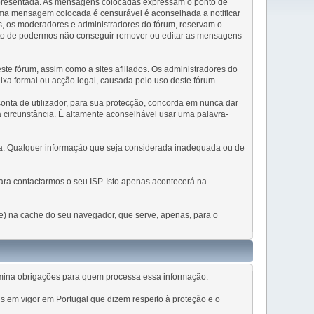
 apresentada. As mensagens colocadas expressam o ponto de
 uma mensagem colocada é censurável é aconselhada a notificar
, os moderadores e administradores do fórum, reservam o
cto de podermos não conseguir remover ou editar as mensagens
e fórum, assim como a sites afiliados. Os administradores do
eixa formal ou acção legal, causada pelo uso deste fórum.
conta de utilizador, para sua protecção, concorda em nunca dar
 circunstância. É altamente aconselhável usar uma palavra-
ada. Qualquer informação que seja considerada inadequada ou de
ra contactarmos o seu ISP. Isto apenas acontecerá na
sse) na cache do seu navegador, que serve, apenas, para o
rmina obrigações para quem processa essa informação.
s em vigor em Portugal que dizem respeito à proteção e o