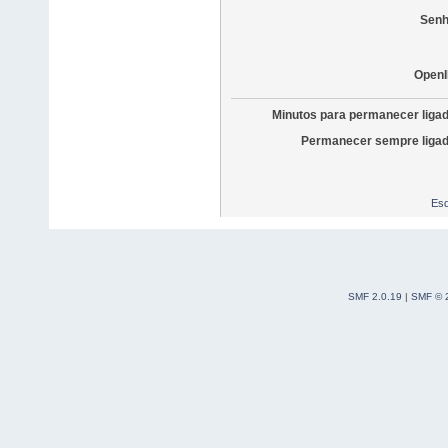
Senh
OpenI
Minutos para permanecer liga
Permanecer sempre ligad
Esq
SMF 2.0.19
|
SMF © 