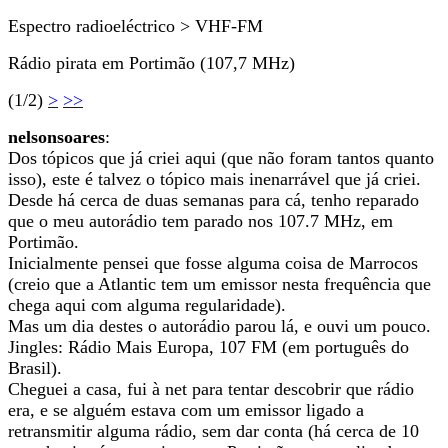
Espectro radioeléctrico > VHF-FM
Rádio pirata em Portimão (107,7 MHz)
(1/2)
>
>>
nelsonsoares
:
Dos tópicos que já criei aqui (que não foram tantos quanto
isso), este é talvez o tópico mais inenarrável que já criei.
Desde há cerca de duas semanas para cá, tenho reparado
que o meu autorádio tem parado nos 107.7 MHz, em
Portimão.
Inicialmente pensei que fosse alguma coisa de Marrocos
(creio que a Atlantic tem um emissor nesta frequência que
chega aqui com alguma regularidade).
Mas um dia destes o autorádio parou lá, e ouvi um pouco.
Jingles: Rádio Mais Europa, 107 FM (em português do
Brasil).
Cheguei a casa, fui à net para tentar descobrir que rádio
era, e se alguém estava com um emissor ligado a
retransmitir alguma rádio, sem dar conta (há cerca de 10