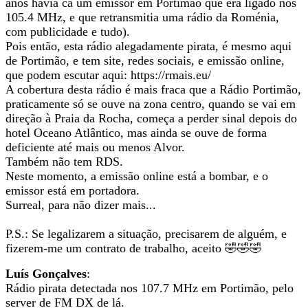
anos havia cá um emissor em Portimão que era ligado nos
105.4 MHz, e que retransmitia uma rádio da Roménia,
com publicidade e tudo).
Pois então, esta rádio alegadamente pirata, é mesmo aqui
de Portimão, e tem site, redes sociais, e emissão online,
que podem escutar aqui: https://rmais.eu/
A cobertura desta rádio é mais fraca que a Rádio Portimão,
praticamente só se ouve na zona centro, quando se vai em
direção à Praia da Rocha, começa a perder sinal depois do
hotel Oceano Atlântico, mas ainda se ouve de forma
deficiente até mais ou menos Alvor.
Também não tem RDS.
Neste momento, a emissão online está a bombar, e o
emissor está em portadora.
Surreal, para não dizer mais...
P.S.: Se legalizarem a situação, precisarem de alguém, e
fizerem-me um contrato de trabalho, aceito 🤣🤣🤣
Luís Gonçalves
:
Rádio pirata detectada nos 107.7 MHz em Portimão, pelo
server de FM DX de lá.