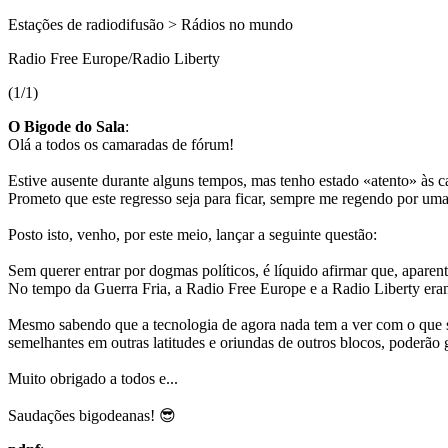
Estações de radiodifusão > Rádios no mundo
Radio Free Europe/Radio Liberty
(1/1)
O Bigode do Sala
:
Olá a todos os camaradas de fórum!
Estive ausente durante alguns tempos, mas tenho estado «atento» às 
Prometo que este regresso seja para ficar, sempre me regendo por um
Posto isto, venho, por este meio, lançar a seguinte questão:
Sem querer entrar por dogmas políticos, é líquido afirmar que, apare
No tempo da Guerra Fria, a Radio Free Europe e a Radio Liberty eram
Mesmo sabendo que a tecnologia de agora nada tem a ver com o que se
semelhantes em outras latitudes e oriundas de outros blocos, poderã
Muito obrigado a todos e...
Saudações bigodeanas! 😎