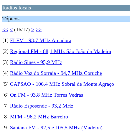
Rádios locais
Tópicos
<<
<
(16/17)
>
>>
[1]
FI FM - 93,7 MHz Amadora
[2]
Regional FM - 88,1 MHz São João da Madeira
[3]
Rádio Sines - 95,9 MHz
[4]
Rádio Voz do Sorraia - 94,7 MHz Coruche
[5]
CAPSAO - 106,4 MHz Sobral de Monte Agraço
[6]
On FM - 93,8 MHz Torres Vedras
[7]
Rádio Esposende - 93,2 MHz
[8]
MFM - 96,2 MHz Barreiro
[9]
Santana FM - 92,5 e 105,5 MHz (Madeira)