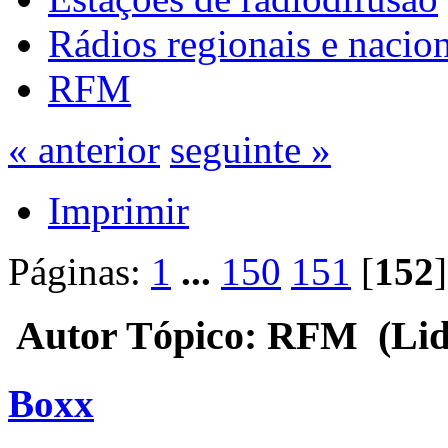
Rádios regionais e nacion
RFM
« anterior
seguinte »
Imprimir
Páginas:
1
...
150
151
[
152
]
Autor
Tópico: RFM (Lida
Boxx