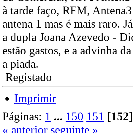
à tarde faço, RFM, Antena3
antena 1 mas é mais raro. J
a dupla Joana Azevedo - Di
estão gastos, e a advinha d
a piada.
Registado
Imprimir
Páginas:
1
...
150
151
[
152
]
« anterior
seguinte »