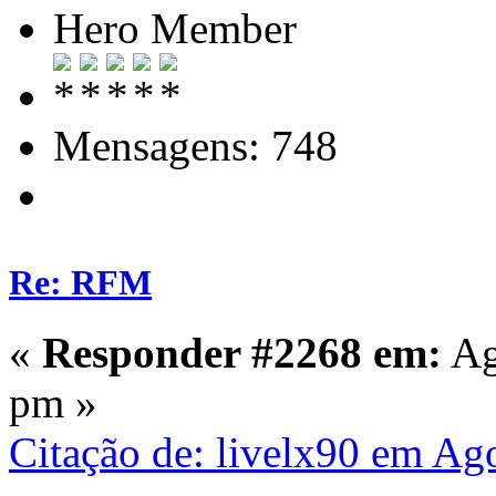
Hero Member
Mensagens: 748
Re: RFM
«
Responder #2268 em:
Ag
pm »
Citação de: livelx90 em Ag