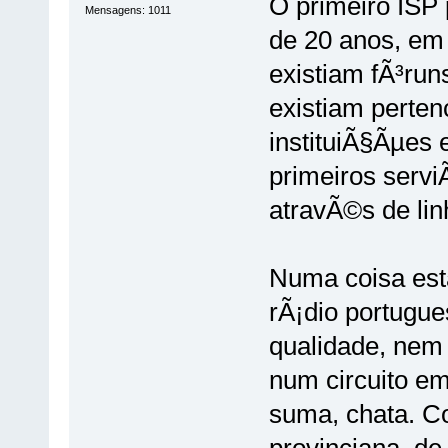
O primeiro ISP 
Mensagens: 1011
de 20 anos, em 
existiam fÃ³ru
existiam perte
instituiÃ§Ãµes 
primeiros servi
atravÃ©s de lin
Numa coisa est
rÃ¡dio portugu
qualidade, nem
num circuito em
suma, chata. C