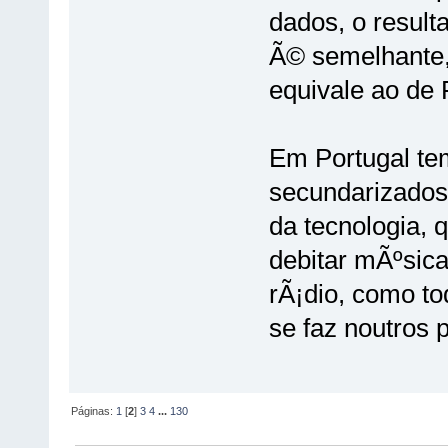
dados, o result
Ã© semelhante,
equivale ao de
Em Portugal tem
secundarizados
da tecnologia, 
debitar mÃºsica
rÃ¡dio, como t
se faz noutros 
Páginas:
1
[
2
]
3
4
...
130