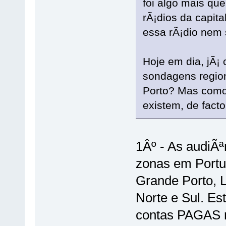
foi algo mais qu
rÃ¡dios da capit
essa rÃ¡dio nem 
Hoje em dia, jÃ¡
sondagens regio
Porto? Mas como 
existem, de facto
1Âº - As audiÃª
zonas em Portu
Grande Porto, Li
Norte e Sul. Es
contas PAGAS n