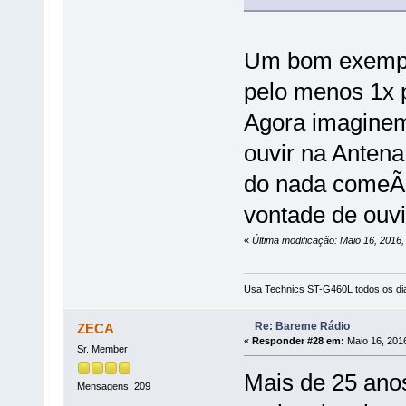
Um bom exemplo
pelo menos 1x 
Agora imaginem
ouvir na Anten
do nada comeÃ§a
vontade de ouvi
«
Última modificação: Maio 16, 2016
Usa Technics ST-G460L todos os dia
Re: Bareme Rádio
ZECA
«
Responder #28 em:
Maio 16, 2016
Sr. Member
Mais de 25 ano
Mensagens: 209