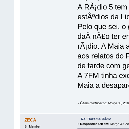
A RÃ¡dio 5 tem 
estÃºdios da Li
Pelo que sei, o
daÃ­ nÃ£o ter 
rÃ¡dio. A Maia 
aos relatos do
de tarde com ge
A 7FM tinha ex
Maia a desapar
«
Última modificação: Março 30, 20
Re: Bareme Rádio
ZECA
«
Responder #20 em:
Março 30, 20
Sr. Member