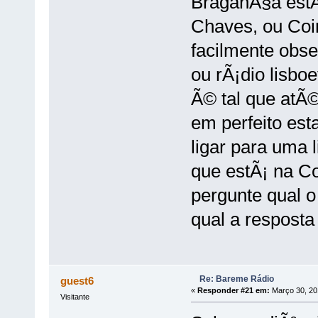
BraganÃ§a estÃ¡
Chaves, ou Coi
facilmente obs
ou rÃ¡dio lisbo
Ã© tal que atÃ©
em perfeito est
ligar para uma l
que estÃ¡ na Co
pergunte qual o
qual a resposta
Re: Bareme Rádio
guest6
«
Responder #21 em:
Março 30, 20
Visitante