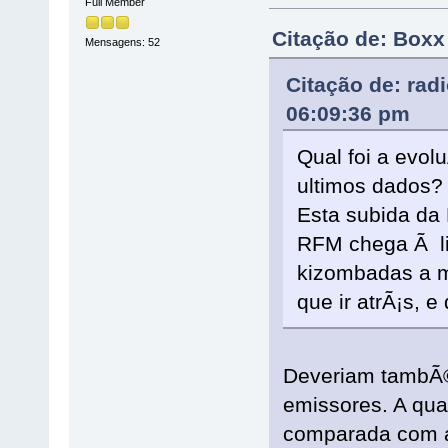
Full Member
Citação de: Boxx
Mensagens: 52
Citação de: rad
06:09:36 pm
Qual foi a evo
ultimos dados?
Esta subida da
RFM chega Ã l
kizombadas a me
que ir atrÃ¡s, e
Deveriam tambÃ
emissores. A qu
comparada com a