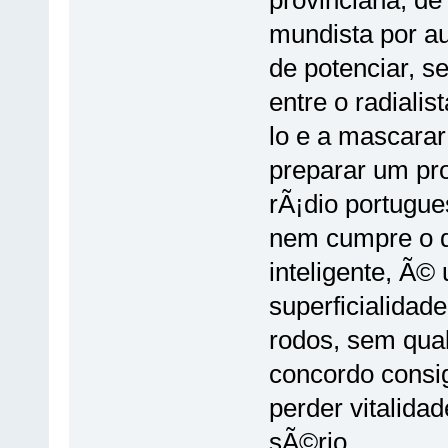
provinciana, d
mundista por a
de potenciar, 
entre o radialist
lo e a mascarar
preparar um pr
rÃ¡dio portugu
nem cumpre o d
inteligente, Ã
superficialidad
rodos, sem qua
concordo consig
perder vitalida
sÃ©rio.