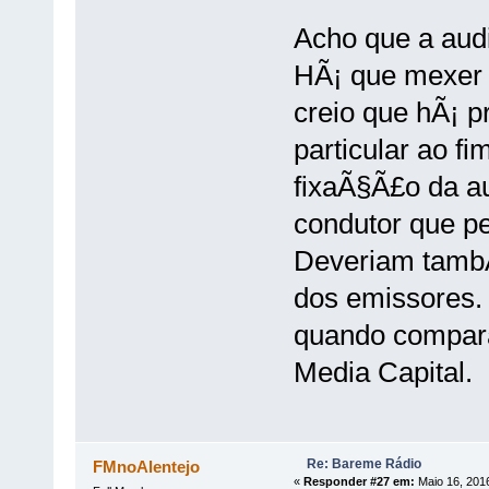
Acho que a audi
HÃ¡ que mexer 
creio que hÃ¡ 
particular ao 
fixaÃ§Ã£o da au
condutor que pe
Deveriam tamb
dos emissores.
quando compara
Media Capital.
Re: Bareme Rádio
FMnoAlentejo
«
Responder #27 em:
Maio 16, 2016