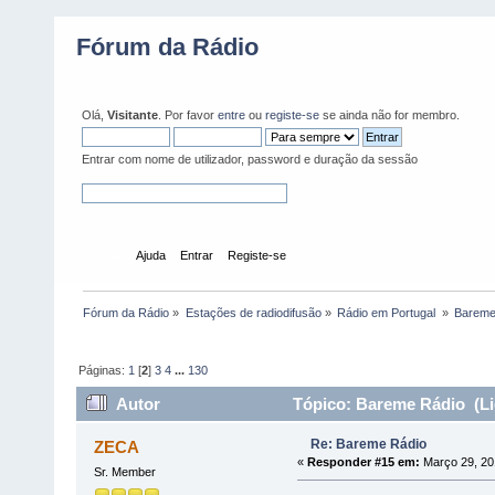
Fórum da Rádio
Olá,
Visitante
. Por favor
entre
ou
registe-se
se ainda não for membro.
Entrar com nome de utilizador, password e duração da sessão
Início
Ajuda
Entrar
Registe-se
Fórum da Rádio
»
Estações de radiodifusão
»
Rádio em Portugal 
»
Bareme
Páginas:
1
[
2
]
3
4
...
130
Autor
Tópico: Bareme Rádio (Li
Re: Bareme Rádio
ZECA
«
Responder #15 em:
Março 29, 20
Sr. Member