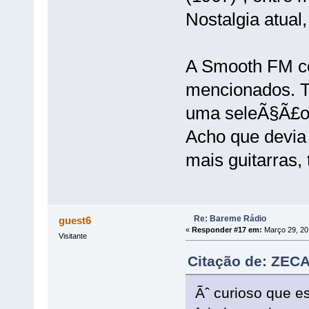
Nostalgia atual
A Smooth FM co
mencionados. 
uma seleÃ§Ã£o 
Acho que devia
mais guitarras
Re: Bareme Rádio
guest6
«
Responder #17 em:
Março 29, 20
Visitante
Citação de: ZECA
Ãˆ curioso que e