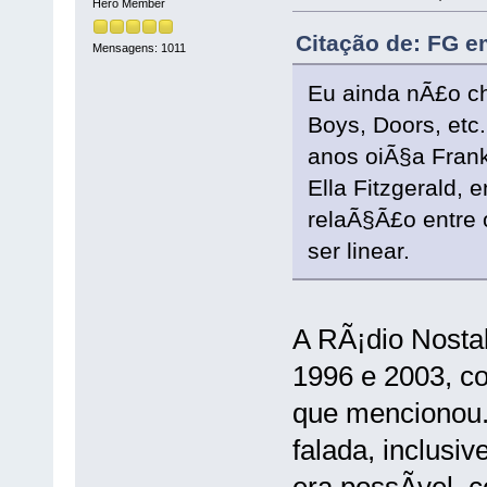
Hero Member
Citação de: FG e
Mensagens: 1011
Eu ainda nÃ£o ch
Boys, Doors, etc
anos oiÃ§a Frank
Ella Fitzgerald, e
relaÃ§Ã£o entre 
ser linear.
A RÃ¡dio Nostal
1996 e 2003, c
que mencionou.
falada, inclusi