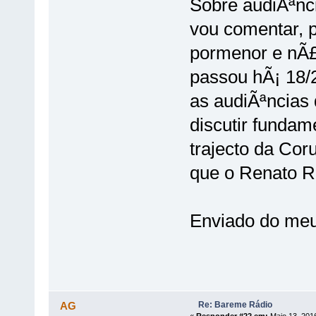
Sobre audiÃªnc
vou comentar, p
pormenor e nÃ£
passou hÃ¡ 18/2
as audiÃªncias 
discutir funda
trajecto da Coru
que o Renato Ro
Enviado do meu
Re: Bareme Rádio
AG
«
Responder #22 em:
Maio 13, 2016