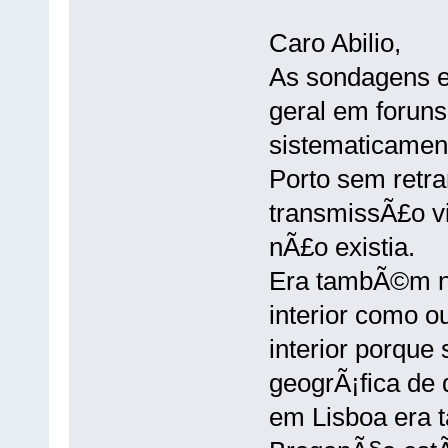
Caro Abilio,
As sondagens e
geral em foruns
sistematicamen
Porto sem retr
transmissÃ£o vi
nÃ£o existia.
Era tambÃ©m no
interior como ou
interior porque
geogrÃ¡fica de
em Lisboa era t