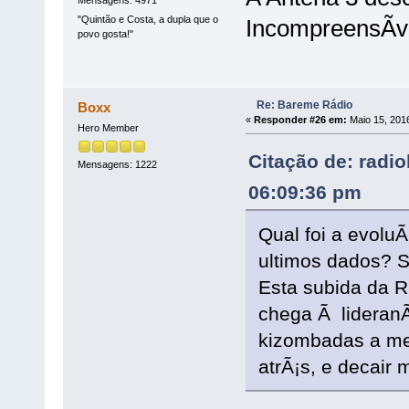
"Quintão e Costa, a dupla que o
IncompreensÃ­ve
povo gosta!"
Re: Bareme Rádio
Boxx
«
Responder #26 em:
Maio 15, 2016
Hero Member
Citação de: radi
Mensagens: 1222
06:09:36 pm
Qual foi a evol
ultimos dados? S
Esta subida da 
chega Ã lideran
kizombadas a met
atrÃ¡s, e decair 