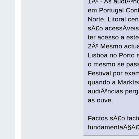
1Âº - As audiÃªn
em Portugal Cont
Norte, Litoral ce
sÃ£o acessÃ­vei
ter acesso a est
2Âº Mesmo actua
Lisboa no Porto
o mesmo se passa
Festival por exem
quando a Marktes
audiÃªncias perg
as ouve.
Factos sÃ£o fact
fundamentaÃ§Ã£o