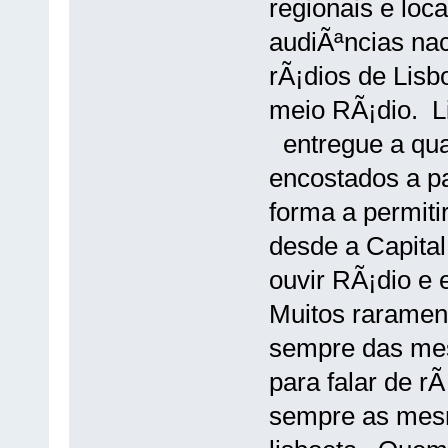
regionais e loc
audiÃªncias nac
rÃ¡dios de Lis
meio RÃ¡dio. Li
entregue a qua
encostados a pa
forma a permiti
desde a Capital
ouvir RÃ¡dio e
Muitos raramen
sempre das mes
para falar de r
sempre as mes