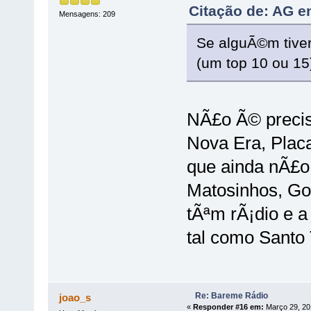
Citação de: AG e
Mensagens: 209
Se alguÃ©m tiver
(um top 10 ou 15
NÃ£o Ã© preciso
Nova Era, Placa
que ainda nÃ£o 
Matosinhos, Go
tÃªm rÃ¡dio e 
tal como Santo 
Re: Bareme Rádio
joao_s
«
Responder #16 em:
Março 29, 20