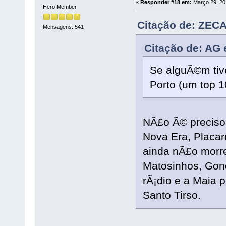
«
Responder #18 em:
Março 29, 20
Hero Member
Citação de: ZECA
Mensagens: 541
Citação de: AG 
Se alguÃ©m tive
Porto (um top 1
NÃ£o Ã© preciso 
Nova Era, Placar
ainda nÃ£o morrer
Matosinhos, Gon
rÃ¡dio e a Maia 
Santo Tirso.