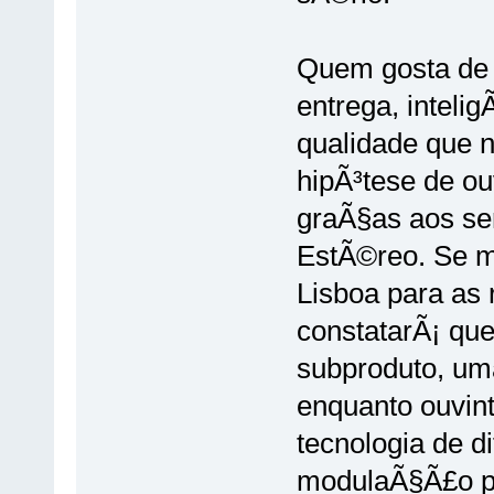
Quem gosta de u
entrega, inteli
qualidade que 
hipÃ³tese de ouv
graÃ§as aos se
EstÃ©reo. Se mu
Lisboa para as 
constatarÃ¡ qu
subproduto, um
enquanto ouvin
tecnologia de d
modulaÃ§Ã£o pa