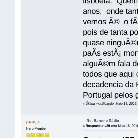
lisboeta. Quem
anos, onde tant
vemos Ã© o fÃ
pois de tanta p
quase ninguÃ©m
paÃ­s estÃ¡ mo
alguÃ©m fala d
todos que aqui 
decadencia da 
Portugal pelos 
«
Última modificação: Maio 16, 2016
Re: Bareme Rádio
joao_s
«
Responder #29 em:
Maio 16, 2016
Hero Member