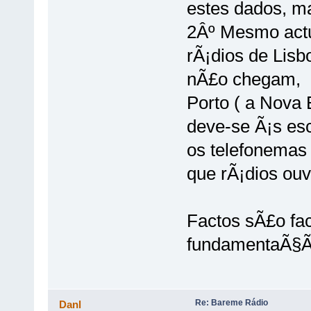
estes dados, m
2Âº Mesmo actu
rÃ¡dios de Lisb
nÃ£o chegam, 
Porto ( a Nova 
deve-se Ã¡s esc
os telefonemas 
que rÃ¡dios ou
Factos sÃ£o fac
fundamentaÃ§Ã£
Re: Bareme Rádio
Danl