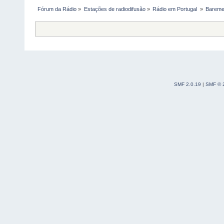
Fórum da Rádio
»
Estações de radiodifusão
»
Rádio em Portugal 
»
Bareme
SMF 2.0.19
|
SMF © 