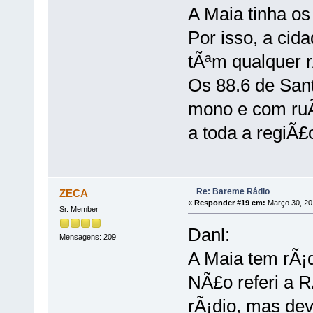
A Maia tinha os
Por isso, a ci
tÃªm qualquer r
Os 88.6 de San
mono e com ruÃ
a toda a regiÃ£
Re: Bareme Rádio
ZECA
«
Responder #19 em:
Março 30, 20
Sr. Member
Danl:
Mensagens: 209
A Maia tem rÃ¡d
NÃ£o referi a 
rÃ¡dio, mas dev