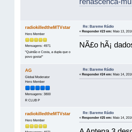
renascenca-mult
Re: Bareme Rádio
radiokilledtheMTVstar
«
Responder #23 em:
Maio 13, 2016
Hero Member
NÃ£o hÃ¡ dados
Mensagens: 4971
"Quintão e Costa, a dupla que o
povo gosta!"
Re: Bareme Rádio
AG
«
Responder #24 em:
Maio 14, 2016
Global Moderator
Hero Member
Mensagens: 3800
R CLUB P
Re: Bareme Rádio
radiokilledtheMTVstar
«
Responder #25 em:
Maio 14, 2016
Hero Member
A Antena 3 des
Mensagens: 4971