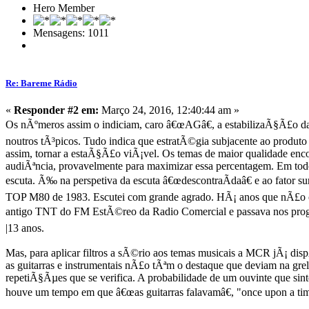
Hero Member
Mensagens: 1011
Re: Bareme Rádio
«
Responder #2 em:
Março 24, 2016, 12:40:44 am »
Os nÃºmeros assim o indiciam, caro â€œAGâ€, a estabilizaÃ§Ã£o 
noutros tÃ³picos. Tudo indica que estratÃ©gia subjacente ao produto 
assim, tornar a estaÃ§Ã£o viÃ¡vel. Os temas de maior qualidade enc
audiÃªncia, provavelmente para maximizar essa percentagem. Em todo
escuta. Ã‰ na perspetiva da escuta â€œdescontraÃ­daâ€ e ao fator
TOP M80 de 1983. Escutei com grande agrado. HÃ¡ anos que nÃ£o o
antigo TNT do FM EstÃ©reo da Radio Comercial e passava nos prog
|13 anos.
Mas, para aplicar filtros a sÃ©rio aos temas musicais a MCR jÃ¡ di
as guitarras e instrumentais nÃ£o tÃªm o destaque que deviam na grelh
repetiÃ§Ãµes que se verifica. A probabilidade de um ouvinte que s
houve um tempo em que â€œas guitarras falavamâ€, "once upon a ti