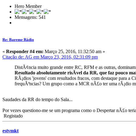
Hero Member
Mensagens: 541
Re: Bareme Rádio
«
Responder #4 em:
Março 25, 2016, 11:32:50 am »
Citação de: AG em Março 23, 2016, 02:31:09 pm
DistÃ¢ncia muito grande entre RC, RFM e as outras, domina
Resultado absolutamente risÃ­vel da RR, que faz pouco mai
RÃ¡dios 'jovens' com resultados fracos, com destaque para a 
frequÃªncias? Um grupo como a MCR nÃ£o ter uma rÃ¡dio mai
Saudades da RR do tempo do Sala...
Por vezes questiono-me se um programa como o Despertar nÃ£o teria 
Registado
estvmkt