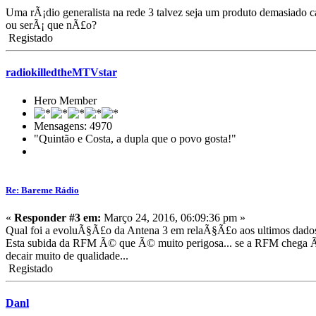
Uma rÃ¡dio generalista na rede 3 talvez seja um produto demasiado
ou serÃ¡ que nÃ£o?
Registado
radiokilledtheMTVstar
Hero Member
Mensagens: 4970
"Quintão e Costa, a dupla que o povo gosta!"
Re: Bareme Rádio
«
Responder #3 em:
Março 24, 2016, 06:09:36 pm »
Qual foi a evoluÃ§Ã£o da Antena 3 em relaÃ§Ã£o aos ultimos dado
Esta subida da RFM Ã© que Ã© muito perigosa... se a RFM chega Ã l
decair muito de qualidade...
Registado
Danl