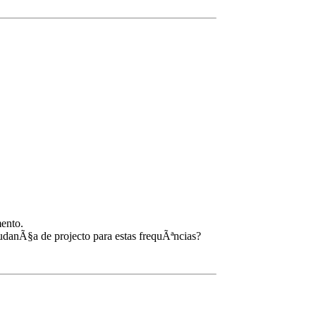
mento.
udanÃ§a de projecto para estas frequÃªncias?