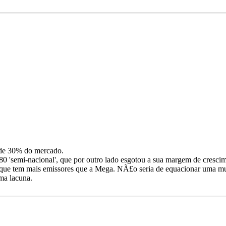
 de 30% do mercado.
0 'semi-nacional', que por outro lado esgotou a sua margem de cresci
, que tem mais emissores que a Mega. NÃ£o seria de equacionar uma m
ma lacuna.