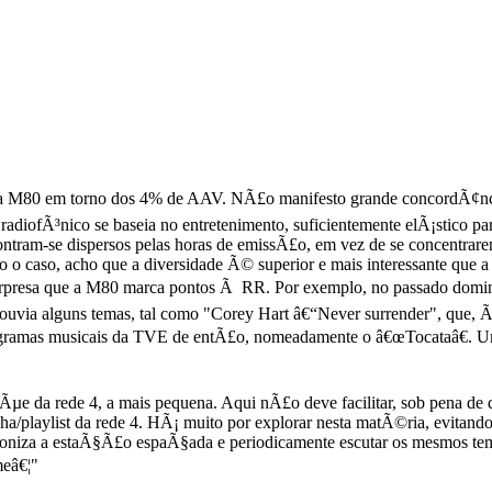
da M80 em torno dos 4% de AAV. NÃ£o manifesto grande concordÃ¢ncia
radiofÃ³nico se baseia no entretenimento, suficientemente elÃ¡stico pa
ontram-se dispersos pelas horas de emissÃ£o, em vez de se concentrar
 o caso, acho que a diversidade Ã© superior e mais interessante que a
 surpresa que a M80 marca pontos Ã RR. Por exemplo, no passado dom
uvia alguns temas, tal como "Corey Hart â€“Never surrender", que,
ramas musicais da TVE de entÃ£o, nomeadamente o â€œTocataâ€. Um 
spÃµe da rede 4, a mais pequena. Aqui nÃ£o deve facilitar, sob pena 
a/playlist da rede 4. HÃ¡ muito por explorar nesta matÃ©ria, evitando-s
intoniza a estaÃ§Ã£o espaÃ§ada e periodicamente escutar os mesmos t
meâ€¦"