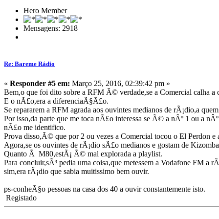
Hero Member
Mensagens: 2918
Re: Bareme Rádio
«
Responder #5 em:
Março 25, 2016, 02:39:42 pm »
Bem,o que foi dito sobre a RFM Ã© verdade,se a Comercial calha a 
E o nÃ£o,era a diferenciaÃ§Ã£o.
Se repararem a RFM agrada aos ouvintes medianos de rÃ¡dio,a qu
Por isso,da parte que me toca nÃ£o interessa se Ã© a nÂº 1 ou a nÂº
nÃ£o me identifico.
Prova disso,Ã© que por 2 ou vezes a Comercial tocou o El Perdon e 
Agora,se os ouvintes de rÃ¡dio sÃ£o medianos e gostam de Kizombad
Quanto Ã M80,estÃ¡ Ã© mal explorada a playlist.
Para concluir,sÃ³ pedia uma coisa,que metessem a Vodafone FM a rÃ¡d
sim,era rÃ¡dio que sabia muitissimo bem ouvir.
ps-conheÃ§o pessoas na casa dos 40 a ouvir constantemente isto.
Registado