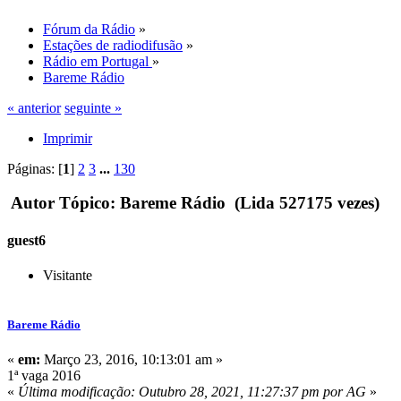
Fórum da Rádio
»
Estações de radiodifusão
»
Rádio em Portugal
»
Bareme Rádio
« anterior
seguinte »
Imprimir
Páginas: [
1
]
2
3
...
130
Autor
Tópico: Bareme Rádio (Lida 527175 vezes)
guest6
Visitante
Bareme Rádio
«
em:
Março 23, 2016, 10:13:01 am »
1ª vaga 2016
«
Última modificação: Outubro 28, 2021, 11:27:37 pm por AG
»