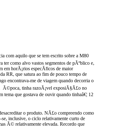
 com aquilo que se tem escrito sobre a M80
ra ter como alvo vastos segmentos de pÃºblico e,
em em horÃ¡rios especÃ­ficos de maior
 da RR, que satura ao fim de pouco tempo de
ingo encontrava-me de viagem quando decorria o
 Ã Ã©poca, tinha razoÃ¡vel exposiÃ§Ã£o no
tema que gostava de ouvir quando tinhaâ€¦ 12
de desacreditar o produto. NÃ£o compreendo como
e, inclusive, o ciclo relativamente curto de
emas Ã© relativamente elevada. Recordo que