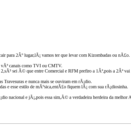
cair para 2Âº lugar,lÃ¡ vamos ter que levar com Kizombadas ou nÃ£o.
em vÃª canais como TVI ou CMTV.
 2,sÃ³ sei Ã© que entre Comercial e RFM prefiro a 1Âª,pois a 2Âª vai 
as Travesuras e nunca mais se ouviram em rÃ¡dio.
as e esse estilo de mÃºsica,entÃ£o fiquem lÃ¡ com sua rÃ¡diosinha.
io nacional e jÃ¡,pois essa sim,Ã© a verdadeira herdeira da melhor A