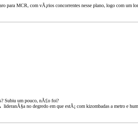
 caro para MCR, com vÃ¡rios concorrentes nesse plano, logo com um l
s? Subiu um pouco, nÃ£o foi?
ideranÃ§a no degredo em que estÃ¡ com kizombadas a metro e humor s