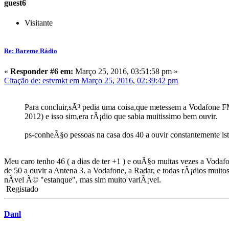
guest6
Visitante
Re: Bareme Rádio
«
Responder #6 em:
Março 25, 2016, 03:51:58 pm »
Citação de: estvmkt em Março 25, 2016, 02:39:42 pm
Para concluir,sÃ³ pedia uma coisa,que metessem a Vodafone FM
2012) e isso sim,era rÃ¡dio que sabia muitissimo bem ouvir.
ps-conheÃ§o pessoas na casa dos 40 a ouvir constantemente ist
Meu caro tenho 46 ( a dias de ter +1 ) e ouÃ§o muitas vezes a Vodaf
de 50 a ouvir a Antena 3. a Vodafone, a Radar, e todas rÃ¡dios mu
nÃ­vel Ã© "estanque", mas sim muito variÃ¡vel.
Registado
Danl