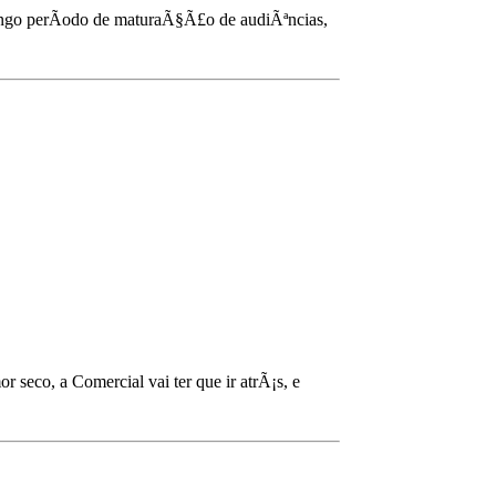
ongo perÃ­odo de maturaÃ§Ã£o de audiÃªncias,
eco, a Comercial vai ter que ir atrÃ¡s, e