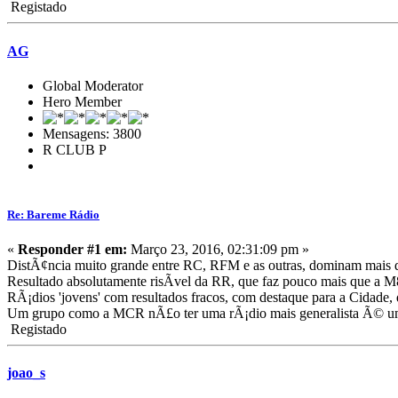
Registado
AG
Global Moderator
Hero Member
Mensagens: 3800
R CLUB P
Re: Bareme Rádio
«
Responder #1 em:
Março 23, 2016, 02:31:09 pm »
DistÃ¢ncia muito grande entre RC, RFM e as outras, dominam mais
Resultado absolutamente risÃ­vel da RR, que faz pouco mais que a M8
RÃ¡dios 'jovens' com resultados fracos, com destaque para a Cidade
Um grupo como a MCR nÃ£o ter uma rÃ¡dio mais generalista Ã© u
Registado
joao_s