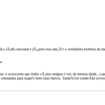
 a rÃ¡dio nacional e jÃ¡,pois essa sim,Ã© a verdadeira herdeira da m
o.
one, e acrescento que tenho vÃ¡rios amigos (+ou- da mesma idade...) q
itos orientadas para target's bem mais baixos. TambÃ©m conheÃ§o jove