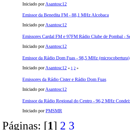
Iniciado por
Asantosc12
Emissor da Benedita FM - 88,1 MHz Alcobaça
Iniciado por
Asantosc12
Emissores Cardal FM e 97FM Rádio Clube de Pombal - Se
Iniciado por
Asantosc12
Emissor da Rádio Dom Fuas - 98,5 MHz (microcobertura)
Iniciado por
Asantosc12
«
1
2
»
Emissores da Rádio Cister e Rádio Dom Fuas
Iniciado por
Asantosc12
Emissor da Rádio Regional do Centro - 96,2 MHz Conde
Iniciado por
PMSMR
Páginas: [
1
]
2
3