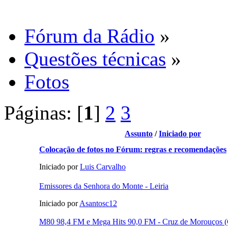
Fórum da Rádio
»
Questões técnicas
»
Fotos
Páginas: [
1
]
2
3
Assunto
/
Iniciado por
Colocação de fotos no Fórum: regras e recomendações
Iniciado por
Luis Carvalho
Emissores da Senhora do Monte - Leiria
Iniciado por
Asantosc12
M80 98,4 FM e Mega Hits 90,0 FM - Cruz de Morouços 