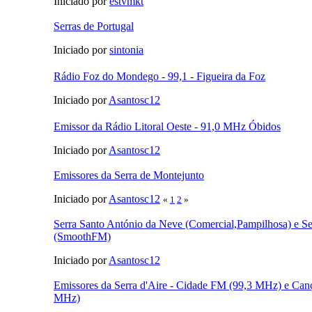
Iniciado por
estvmkt
Serras de Portugal
Iniciado por
sintonia
Rádio Foz do Mondego - 99,1 - Figueira da Foz
Iniciado por
Asantosc12
Emissor da Rádio Litoral Oeste - 91,0 MHz Óbidos
Iniciado por
Asantosc12
Emissores da Serra de Montejunto
Iniciado por
Asantosc12
«
1
2
»
Serra Santo António da Neve (Comercial,Pampilhosa) e Se
(SmoothFM)
Iniciado por
Asantosc12
Emissores da Serra d'Aire - Cidade FM (99,3 MHz) e Can
MHz)