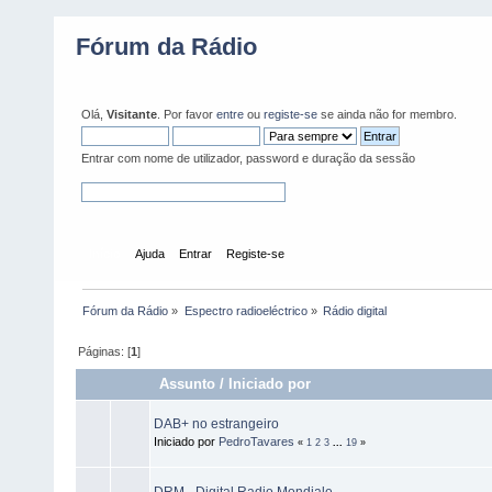
Fórum da Rádio
Olá,
Visitante
. Por favor
entre
ou
registe-se
se ainda não for membro.
Entrar com nome de utilizador, password e duração da sessão
Início
Ajuda
Entrar
Registe-se
Fórum da Rádio
»
Espectro radioeléctrico
»
Rádio digital
Páginas: [
1
]
Assunto
/
Iniciado por
DAB+ no estrangeiro
Iniciado por
PedroTavares
«
1
2
3
...
19
»
DRM - Digital Radio Mondiale