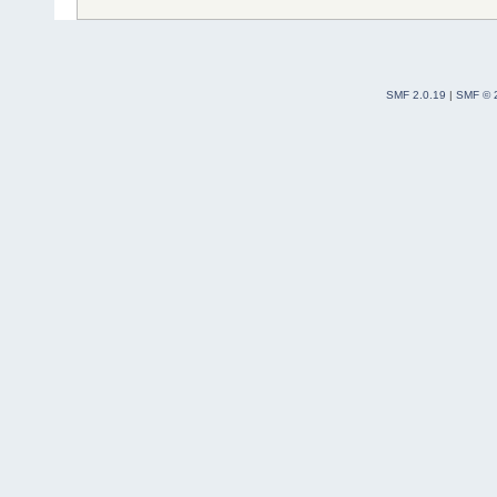
SMF 2.0.19
|
SMF © 