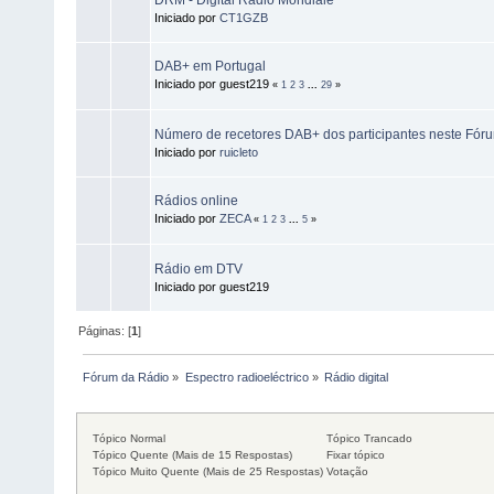
Iniciado por
CT1GZB
DAB+ em Portugal
Iniciado por guest219
«
1
2
3
...
29
»
Número de recetores DAB+ dos participantes neste Fór
Iniciado por
ruicleto
Rádios online
Iniciado por
ZECA
«
1
2
3
...
5
»
Rádio em DTV
Iniciado por guest219
Páginas: [
1
]
Fórum da Rádio
»
Espectro radioeléctrico
»
Rádio digital
Tópico Normal
Tópico Trancado
Tópico Quente (Mais de 15 Respostas)
Fixar tópico
Tópico Muito Quente (Mais de 25 Respostas)
Votação