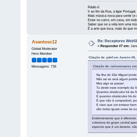
Rádio é:
Ir ao fim da Rua, a ligar Portuga
Mais música nova para sentir (e d
Estar no carro, em casa, em todo
Saber que se a vida tem uma mús
É a arte que toca, mais do que m
Re: Receptores WebSD
Asantosc12
«
Responder #7 em:
Jane
Global Moderator
Hero Member
Citação de: pdnf em Janeiro 06,
Citação de: nelsonsoares em
Mensagens: 736
Na ilha de São Miguel (ond
Não sei se será algum probl
Mas algo se passa!
Tu deste esse exemplo da S
Quantos obstáculos há da S
E quantos obstáculos há do
É que não é comparável, por
E claro que um emissor bem 
são todas iguais umas às ou
Evidentemente que é diferente.
cobertura do grupo central ap
espectro que é um deserto, não 