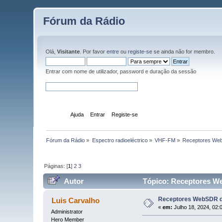
Fórum da Rádio
Olá,
Visitante
. Por favor
entre
ou
registe-se
se ainda não for membro.
Entrar com nome de utilizador, password e duração da sessão
Início
Ajuda
Entrar
Registe-se
Fórum da Rádio
»
Espectro radioeléctrico
»
VHF-FM
»
Receptores Web
Páginas: [
1
]
2
3
Autor
Tópico: Receptores We
Receptores WebSDR de
Luis Carvalho
«
em:
Julho 18, 2024, 02:
Administrator
Hero Member