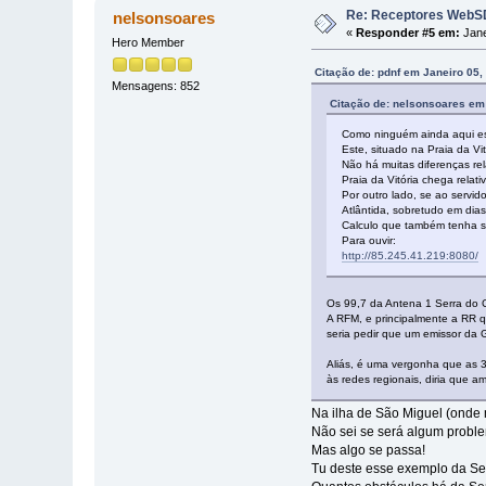
Re: Receptores WebSD
nelsonsoares
«
Responder #5 em:
Jane
Hero Member
Citação de: pdnf em Janeiro 05,
Mensagens: 852
Citação de: nelsonsoares em
Como ninguém ainda aqui esc
Este, situado na Praia da Vit
Não há muitas diferenças re
Praia da Vitória chega relat
Por outro lado, se ao servi
Atlântida, sobretudo em dia
Calculo que também tenha si
Para ouvir:
http://85.245.41.219:8080/
Os 99,7 da Antena 1 Serra do C
A RFM, e principalmente a RR q
seria pedir que um emissor da
Aliás, é uma vergonha que as 3
às redes regionais, diria que 
Na ilha de São Miguel (onde
Não sei se será algum proble
Mas algo se passa!
Tu deste esse exemplo da Se