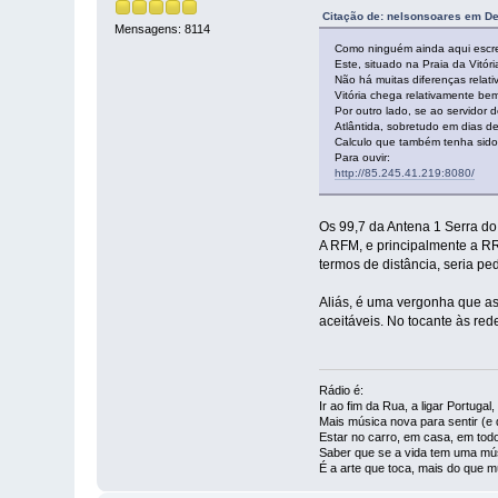
Citação de: nelsonsoares em D
Mensagens: 8114
Como ninguém ainda aqui escrev
Este, situado na Praia da Vitóri
Não há muitas diferenças relat
Vitória chega relativamente bem
Por outro lado, se ao servido
Atlântida, sobretudo em dias d
Calculo que também tenha sido 
Para ouvir:
http://85.245.41.219:8080/
Os 99,7 da Antena 1 Serra do
A RFM, e principalmente a R
termos de distância, seria 
Aliás, é uma vergonha que as
aceitáveis. No tocante às re
Rádio é:
Ir ao fim da Rua, a ligar Portuga
Mais música nova para sentir (e d
Estar no carro, em casa, em todo
Saber que se a vida tem uma mús
É a arte que toca, mais do que m