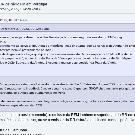
R de rádio FM em Portugal
iro 05, 2025, 10:45:06 am »
 2025, 03:50:14 am
 Dezembro 27, 2024, 06:12:58 am
reveu, é só para dizer que a Ilha Terceira já tem o seu segundo servidor no FMDX.org.
ória.
lativamente ao servidor de Angra do Heroísmo, mas enquanto que ao servidor de Angra não cheg
ivamente bem (é praticamente ao lado).
dor de Angra ainda chega qualquer coisa dos emissores da Renascença e da RFM da Ilha de São
s de propagação), ao servidor da Praia da Vitória praticamente não chega nada de São Miguel.
do o João Saavedra da Antena 1 Açores a montar este servidor da Praia da Vitória.
ume parecem estar mais fracos do que os das irmãs 2 e 3. Estes nem logam RDS nos dois recet
ue é praticamente inaudível, é muito estranho como é que com 50KW chegam muito pior que as 
 Gardunha se ouvisse adequadamente no Porto.
 demais rádios nacionais, não cheguem aos Açores, já não digo a todas as ilhas, mas pelo meno
ambos os arquipélagos são RRS.
 me encontro neste momento), o emissor da RFM também é superior ao da RR em c
ma técnico do emissor, ou se o emissor da RR estará a emitir com menos potência
rra da Gardunha.