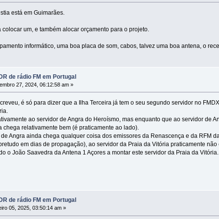
istia está em Guimarães.
a colocar um, e também alocar orçamento para o projeto.
pamento informático, uma boa placa de som, cabos, talvez uma boa antena, o recep
R de rádio FM em Portugal
mbro 27, 2024, 06:12:58 am »
eveu, é só para dizer que a Ilha Terceira já tem o seu segundo servidor no FMDX
ria.
ativamente ao servidor de Angra do Heroísmo, mas enquanto que ao servidor de A
ia chega relativamente bem (é praticamente ao lado).
or de Angra ainda chega qualquer coisa dos emissores da Renascença e da RFM da
obretudo em dias de propagação), ao servidor da Praia da Vitória praticamente nã
o o João Saavedra da Antena 1 Açores a montar este servidor da Praia da Vitória.
R de rádio FM em Portugal
iro 05, 2025, 03:50:14 am »