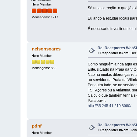
Hero Member
Só uma correção: o que já ex
Mensagens: 1717
Eu ando a estudar locais par
É necessário investir em equi
Re: Receptores WebSD
nelsonsoares
«
Responder #3 em:
Deze
Hero Member
Como ninguém ainda aqui escr
Mensagens: 852
Este, situado na Praia da Vitó
Não há muitas diferenças rel
ao servidor da Praia da Vitór
Por outro lado, se ao servid
TSF Açores ou a Atlântida, s
Calculo que também tenha sid
Para ouvir:
http://85.245.41.219:8080/
Re: Receptores WebSD
pdnf
«
Responder #4 em:
Jane
Hero Member