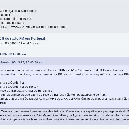
l, aconteça o que acontecer.
ecidir).
 o lado, só se quiseres.
ica, ela passa-a.
úsica...PESSOAS. Ah, and all that "unique" soul.
R de rádio FM em Portugal
iro 06, 2025, 11:49:47 am »
 2025, 02:29:33 am
 Janeiro 05, 2025, 10:45:06 am
e me encontro neste momento), o emissor da RFM também é superior ao da RR em cobertura.
ema técnico do emissor, ou se o emissor da RR estará a emitir com menos potência que o da RFM
erra da Gardunha.
erra da Gardunha ao Porto?
 Pico da Barrosa a Angra do Heroísmo?
que os emissores que saem do Pico da Barrosa não têm obstáculos, é só mar...
afinado aqui em São Miguel, com a PAR que a RR e a RFM têm, pode chegar a mais ilhas (não a t
tras)
 Estava a dar o exemplo em termos de distância. O mar ajuda a espelhar e a propagar o sinal. M
enas e só com emissores de São Miguel. Além disso, os Açores também têm um relevo não despr
há razão para não se fazer mais. Para mim, é evidente, rádios nacionais têm de ter cobertura a