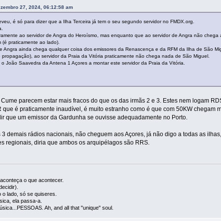
ezembro 27, 2024, 06:12:58 am
eu, é só para dizer que a Ilha Terceira já tem o seu segundo servidor no FMDX.org.
a.
ivamente ao servidor de Angra do Heroísmo, mas enquanto que ao servidor de Angra não chega a
 (é praticamente ao lado).
r de Angra ainda chega qualquer coisa dos emissores da Renascença e da RFM da Ilha de São Mi
e propagação), ao servidor da Praia da Vitória praticamente não chega nada de São Miguel.
o João Saavedra da Antena 1 Açores a montar este servidor da Praia da Vitória.
 Cume parecem estar mais fracos do que os das irmãs 2 e 3. Estes nem logam RDS 
R que é praticamente inaudível, é muito estranho como é que com 50KW chegam mu
pedir que um emissor da Gardunha se ouvisse adequadamente no Porto.
 3 demais rádios nacionais, não cheguem aos Açores, já não digo a todas as ilha
des regionais, diria que ambos os arquipélagos são RRS.
l, aconteça o que acontecer.
ecidir).
 o lado, só se quiseres.
ica, ela passa-a.
úsica...PESSOAS. Ah, and all that "unique" soul.