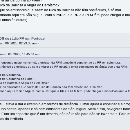
rra da Gardunha ao Porto?
Pico da Barrosa a Angra do Heroísmo?
ue os emissores que saem do Pico da Barrosa não têm obstáculos, é só mar...
finado aqui em São Miguel, com a PAR que a RR e a RFM têm, pode chegar a mais i
s umas às outras)
R de rádio FM em Portugal
iro 06, 2025, 02:29:33 am »
neiro 05, 2025, 10:45:06 am
e encontro neste momento), o emissor da RFM também é superior ao da RR em cobertura.
 técnico do emissor, ou se o emissor da RR estará a emitir com menos potência que o da RFM...
ra da Gardunha.
ra da Gardunha ao Porto?
co da Barrosa a Angra do Heroísmo?
 os emissores que saem do Pico da Barrosa não têm obstáculos, é só mar...
nado aqui em São Miguel, com a PAR que a RR e a RFM têm, pode chegar a mais ilhas (não a toda
e. Estava a dar o exemplo em termos de distância. O mar ajuda a espelhar e a prop
grupo central apenas e só com emissores de São Miguel. Além disso, os Açores ta
 Com um espectro que é um deserto, não há razão para não se fazer mais. Para mim
 do território.