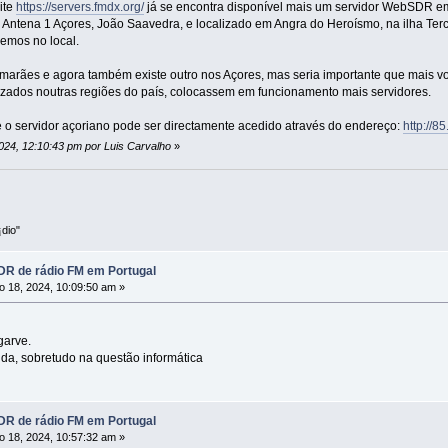
ite
https://servers.fmdx.org/
já se encontra disponível mais um servidor WebSDR em 
ntena 1 Açores, João Saavedra, e localizado em Angra do Heroísmo, na ilha Terc
emos no local.
imarães e agora também existe outro nos Açores, mas seria importante que mais v
izados noutras regiões do país, colocassem em funcionamento mais servidores.
e o servidor açoriano pode ser directamente acedido através do endereço:
http://8
2024, 12:10:43 pm por Luis Carvalho
»
dio"
R de rádio FM em Portugal
o 18, 2024, 10:09:50 am »
garve.
da, sobretudo na questão informática
R de rádio FM em Portugal
o 18, 2024, 10:57:32 am »