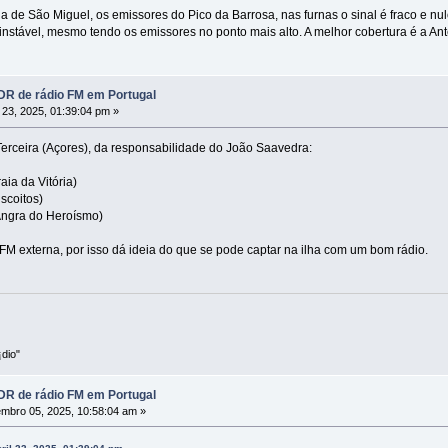
ha de São Miguel, os emissores do Pico da Barrosa, nas furnas o sinal é fraco e
 instável, mesmo tendo os emissores no ponto mais alto. A melhor cobertura é a Ant
R de rádio FM em Portugal
l 23, 2025, 01:39:04 pm »
Terceira (Açores), da responsabilidade do João Saavedra:
aia da Vitória)
scoitos)
ngra do Heroísmo)
FM externa, por isso dá ideia do que se pode captar na ilha com um bom rádio.
dio"
R de rádio FM em Portugal
mbro 05, 2025, 10:58:04 am »