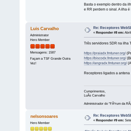
Basta o exemplo dentro da il
e RR perdem o sinal. A ilha é
Re: Receptores WebSD
Luis Carvalho
«
Responder #8 em:
Abri
Administrator
Hero Member
Três servidores SDR na ilha 
Mensagens: 1587
https://praiadx.fmtuner.org/
(Pr
https://biscodx.fmtuner.org/
(Bi
Façam a TSF Grande Outra
https://angradx.fmtuner.org/
(A
Vez!
Receptores ligados a antena 
Cumprimentos,
LuÃ­s Carvalho
Administrador do "FÃ³rum da RÃ¡
Re: Receptores WebSD
nelsonsoares
«
Responder #9 em:
Sete
Hero Member