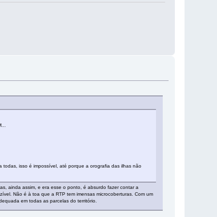
...
odas, isso é impossível, até porque a orografia das ilhas não
as, ainda assim, e era esse o ponto, é absurdo fazer contar a
ezível. Não é à toa que a RTP tem imensas microcoberturas. Com um
dequada em todas as parcelas do território.