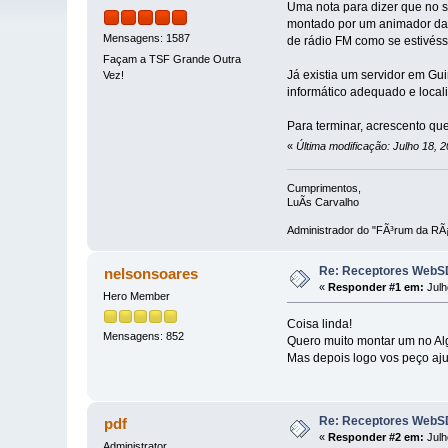
Uma nota para dizer que no s
montado por um animador da A
Mensagens: 1587
de rádio FM como se estivéss
Façam a TSF Grande Outra
Já existia um servidor em Gu
Vez!
informático adequado e local
Para terminar, acrescento qu
«
Última modificação: Julho 18, 
Cumprimentos,
LuÃ­s Carvalho
Administrador do "FÃ³rum da RÃ¡
Re: Receptores WebSD
nelsonsoares
«
Responder #1 em:
Julh
Hero Member
Coisa linda!
Mensagens: 852
Quero muito montar um no Al
Mas depois logo vos peço aju
Re: Receptores WebSD
pdf
«
Responder #2 em:
Julh
Administrator