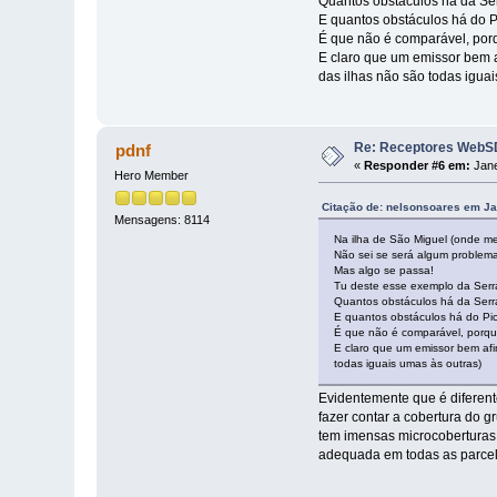
Quantos obstáculos há da Se
E quantos obstáculos há do 
É que não é comparável, porq
E claro que um emissor bem a
das ilhas não são todas iguai
Re: Receptores WebSD
pdnf
«
Responder #6 em:
Jane
Hero Member
Citação de: nelsonsoares em Ja
Mensagens: 8114
Na ilha de São Miguel (onde m
Não sei se será algum problema
Mas algo se passa!
Tu deste esse exemplo da Ser
Quantos obstáculos há da Ser
E quantos obstáculos há do Pi
É que não é comparável, porque
E claro que um emissor bem afi
todas iguais umas às outras)
Evidentemente que é diferent
fazer contar a cobertura do 
tem imensas microcoberturas.
adequada em todas as parcelas