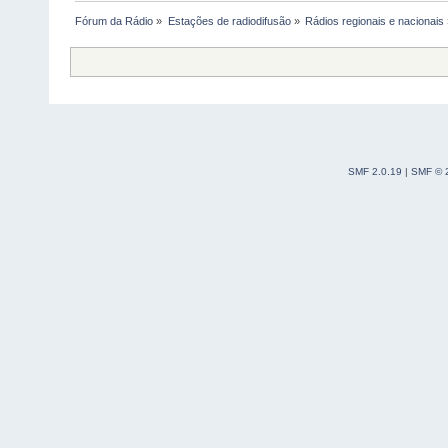
Fórum da Rádio
»
Estações de radiodifusão
»
Rádios regionais e nacionais
SMF 2.0.19
|
SMF © 