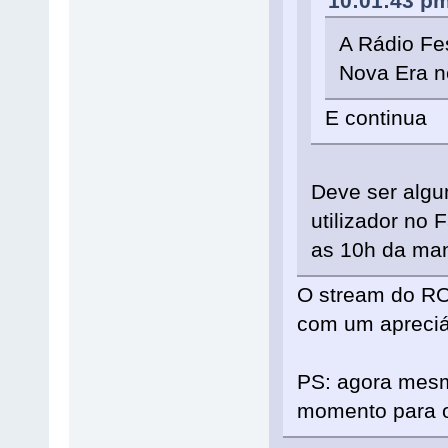
10:01:43 p
A Rádio Fes
Nova Era 
E continua
Deve ser algu
utilizador no
as 10h da ma
O stream do ROL
com um apreciáv
PS: agora mesm
momento para o