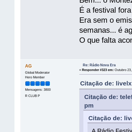
Bem... o Montez
É a festival for
Era sem o emis
semanas... é a
O que falta aco
Re: Rádio Nova Era
AG
«
Responder #323 em:
Outubro 23,
Global Moderator
Hero Member
Citação de: live
Mensagens: 3800
Citação de: tel
R CLUB P
pm
Citação de: li
A Rádio Festi