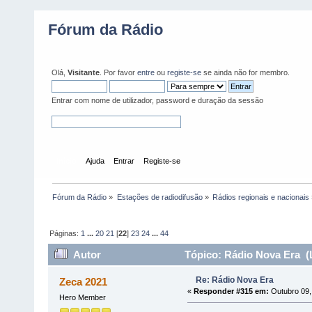
Fórum da Rádio
Olá,
Visitante
. Por favor
entre
ou
registe-se
se ainda não for membro.
Entrar com nome de utilizador, password e duração da sessão
Início
Ajuda
Entrar
Registe-se
Fórum da Rádio
»
Estações de radiodifusão
»
Rádios regionais e nacionais
Páginas:
1
...
20
21
[
22
]
23
24
...
44
Autor
Tópico: Rádio Nova Era (L
Re: Rádio Nova Era
Zeca 2021
«
Responder #315 em:
Outubro 09,
Hero Member