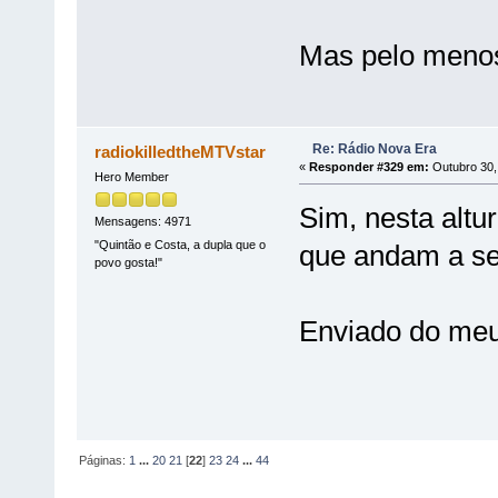
Mas pelo menos 
Re: Rádio Nova Era
radiokilledtheMTVstar
«
Responder #329 em:
Outubro 30,
Hero Member
Sim, nesta alt
Mensagens: 4971
"Quintão e Costa, a dupla que o
que andam a ser
povo gosta!"
Enviado do meu
Páginas:
1
...
20
21
[
22
]
23
24
...
44