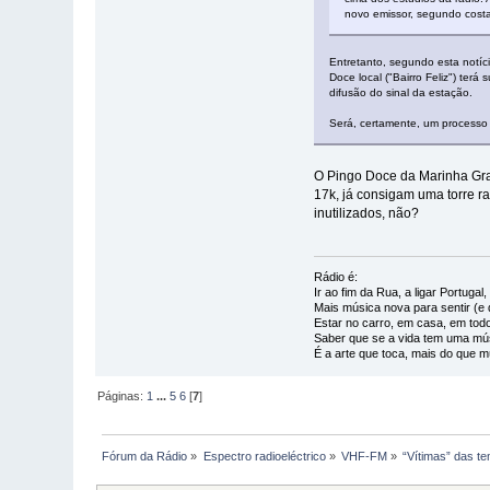
novo emissor, segundo costa
Entretanto, segundo esta notí
Doce local ("Bairro Feliz") ter
difusão do sinal da estação.
Será, certamente, um processo
O Pingo Doce da Marinha Gra
17k, já consigam uma torre 
inutilizados, não?
Rádio é:
Ir ao fim da Rua, a ligar Portuga
Mais música nova para sentir (e d
Estar no carro, em casa, em todo
Saber que se a vida tem uma mús
É a arte que toca, mais do que m
Páginas:
1
...
5
6
[
7
]
Fórum da Rádio
»
Espectro radioeléctrico
»
VHF-FM
»
“Vítimas” das t