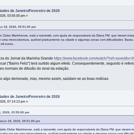
tades de Janeiro/Fevereiro de 2026
2026, 03:55:00 pm »
o 18, 2026, 09:51:00 pm
io Clube Marinhense, está a transmitir, com ajuda de responsáveis da Diana FM, que vieram inst
er uma microcobertura, audível praticamente na cidade e algumas zonas com dificuldades. Basta 
mil euros..
ícia do Jornal da Marinha Grande
https://www.facebook.com/watch/?ref=saved&v
al ("Bairro Feliz") terá surtido algum efeito. Consequentemente, segundo é referid
es normais de difusão do sinal da estação.
so algo demorado, mas, mesmo assim, saúdam-se as boas notícias.
tades de Janeiro/Fevereiro de 2026
2026, 07:14:13 pm »
3, 2026, 03:55:00 pm
arço 18, 2026, 09:51:00 pm
Rádio Clube Marinhense, está a transmitir, com ajuda de responsáveis da Diana FM, que vieram in
 Acaba por ser uma microcobertura, audível praticamente na cidade e algumas zonas com dificuld