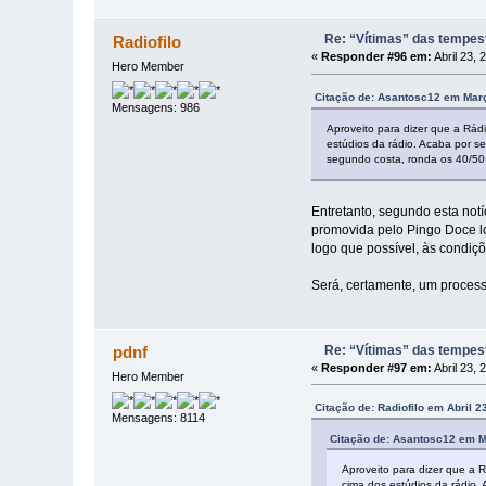
Re: “Vítimas” das tempes
Radiofilo
«
Responder #96 em:
Abril 23, 
Hero Member
Citação de: Asantosc12 em Març
Mensagens: 986
Aproveito para dizer que a Rád
estúdios da rádio. Acaba por s
segundo costa, ronda os 40/50 
Entretanto, segundo esta not
promovida pelo Pingo Doce loc
logo que possível, às condiçõ
Será, certamente, um proces
Re: “Vítimas” das tempes
pdnf
«
Responder #97 em:
Abril 23, 
Hero Member
Citação de: Radiofilo em Abril 2
Mensagens: 8114
Citação de: Asantosc12 em M
Aproveito para dizer que a 
cima dos estúdios da rádio.