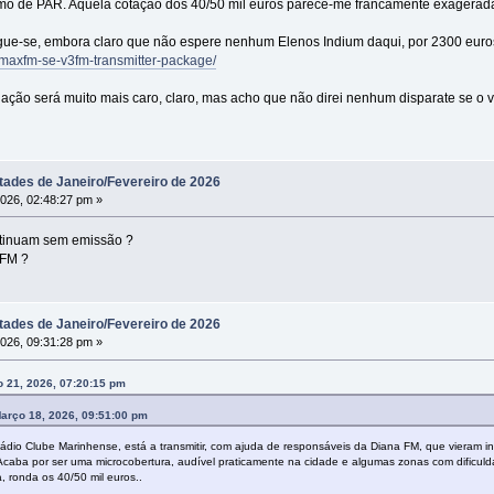
o de PAR. Aquela cotação dos 40/50 mil euros parece-me francamente exagerad
ue-se, embora claro que não espere nenhum Elenos Indium daqui, por 2300 euro
axfm-se-v3fm-transmitter-package/
alação será muito mais caro, claro, mas acho que não direi nenhum disparate se o 
tades de Janeiro/Fevereiro de 2026
2026, 02:48:27 pm »
ntinuam sem emissão ?
 FM ?
tades de Janeiro/Fevereiro de 2026
2026, 09:31:28 pm »
 21, 2026, 07:20:15 pm
arço 18, 2026, 09:51:00 pm
Rádio Clube Marinhense, está a transmitir, com ajuda de responsáveis da Diana FM, que vieram in
 Acaba por ser uma microcobertura, audível praticamente na cidade e algumas zonas com dificuld
, ronda os 40/50 mil euros..