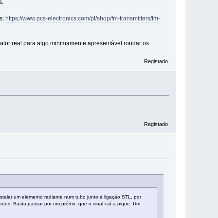
a.
s:
https://www.pcs-electronics.com/pt/shop/fm-transmitters/fm-
valor real para algo minimamente apresentável rondar os
Registado
Registado
stalar um elemento radiante num tubo junto à ligação STL, por
ades. Basta passar por um prédio, que o sinal caí a pique. Um