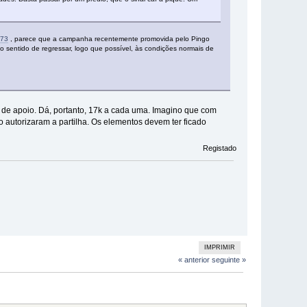
573
, parece que a campanha recentemente promovida pelo Pingo
no sentido de regressar, logo que possível, às condições normais de
de apoio. Dá, portanto, 17k a cada uma. Imagino que com
autorizaram a partilha. Os elementos devem ter ficado
Registado
IMPRIMIR
« anterior
seguinte »