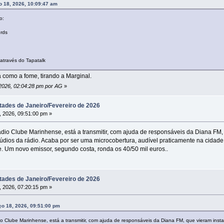
 18, 2026, 10:09:47 am
o:
 rds
través do Tapatalk
 como a fome, tirando a Marginal.
 2026, 02:04:28 pm por AG
»
tades de Janeiro/Fevereiro de 2026
 2026, 09:51:00 pm »
ádio Clube Marinhense, está a transmitir, com ajuda de responsáveis da Diana FM,
túdios da rádio. Acaba por ser uma microcobertura, audível praticamente na cidad
ue. Um novo emissor, segundo costa, ronda os 40/50 mil euros..
tades de Janeiro/Fevereiro de 2026
 2026, 07:20:15 pm »
o 18, 2026, 09:51:00 pm
io Clube Marinhense, está a transmitir, com ajuda de responsáveis da Diana FM, que vieram inst