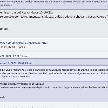
er uma microcobertura, audível praticamente na cidade e algumas zonas com dificuldades. Basta 
mil euros..
m emissor, um de3KW ronda os 15,16KEur
ro emissor com torre, antenas,instalação, então pode sim chegar a esses valores 
patalk
tades de Janeiro/Fevereiro de 2026
 2026, 07:59:37 pm »
 21, 2026, 07:20:15 pm
arço 18, 2026, 09:51:00 pm
Rádio Clube Marinhense, está a transmitir, com ajuda de responsáveis da Diana FM, que vieram in
 Acaba por ser uma microcobertura, audível praticamente na cidade e algumas zonas com dificuld
, ronda os 40/50 mil euros..
emissor, um de3KW ronda os 15,16KEur
 emissor com torre, antenas,instalação, então pode sim chegar a esses valores facilmente. Vai
atalk