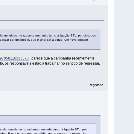
alar um elemento radiante num tubo junto à ligação STL, por cima dos
passar por um prédio, que o sinal caí a pique. Um novo emissor,
=997058116333573
, parece que a campanha recentemente
o, os responsáveis estão a trabalhar no sentido de regressar,
Registado
stalar um elemento radiante num tubo junto à ligação STL, por
ades. Basta passar por um prédio, que o sinal caí a pique. Um