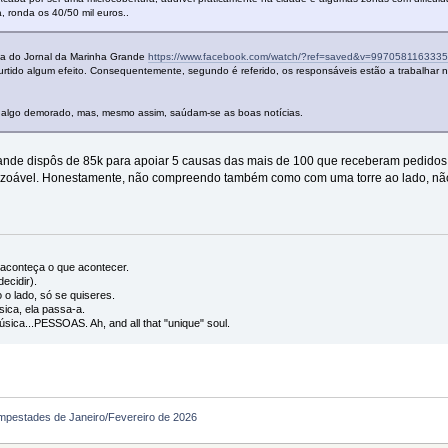
, ronda os 40/50 mil euros..
cia do Jornal da Marinha Grande
https://www.facebook.com/watch/?ref=saved&v=997058116333
á surtido algum efeito. Consequentemente, segundo é referido, os responsáveis estão a trabalhar 
 algo demorado, mas, mesmo assim, saúdam-se as boas notícias.
nde dispôs de 85k para apoiar 5 causas das mais de 100 que receberam pedidos 
razoável. Honestamente, não compreendo também como com uma torre ao lado, não 
l, aconteça o que acontecer.
ecidir).
 o lado, só se quiseres.
ica, ela passa-a.
úsica...PESSOAS. Ah, and all that "unique" soul.
empestades de Janeiro/Fevereiro de 2026