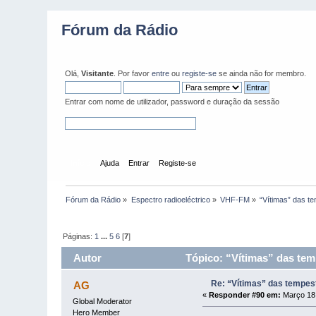
Fórum da Rádio
Olá,
Visitante
. Por favor
entre
ou
registe-se
se ainda não for membro.
Entrar com nome de utilizador, password e duração da sessão
Início
Ajuda
Entrar
Registe-se
Fórum da Rádio
»
Espectro radioeléctrico
»
VHF-FM
»
“Vítimas” das t
Páginas:
1
...
5
6
[
7
]
Autor
Tópico: “Vítimas” das tem
Re: “Vítimas” das tempes
AG
«
Responder #90 em:
Março 18,
Global Moderator
Hero Member