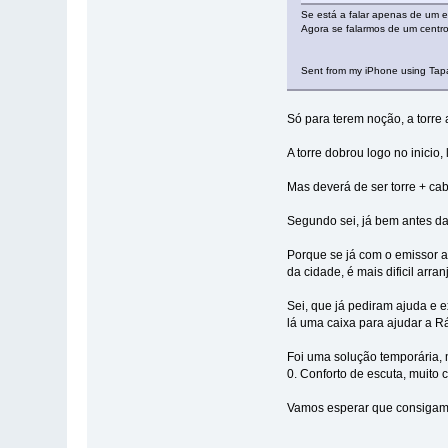
Se está a falar apenas de um 
Agora se falarmos de um centro
Sent from my iPhone using Tap
Só para terem noção, a torre 
A torre dobrou logo no inicio
Mas deverá de ser torre + cab
Segundo sei, já bem antes da 
Porque se já com o emissor a 
da cidade, é mais dificil arran
Sei, que já pediram ajuda e
lá uma caixa para ajudar a R
Foi uma solução temporária,
0. Conforto de escuta, muito
Vamos esperar que consigam-s