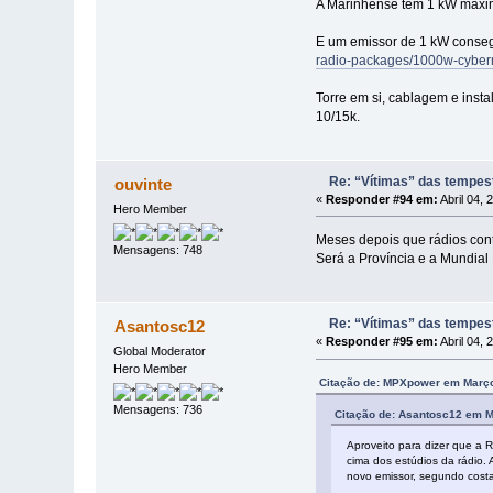
A Marinhense tem 1 kW máxim
E um emissor de 1 kW conseg
radio-packages/1000w-cyberm
Torre em si, cablagem e inst
10/15k.
Re: “Vítimas” das tempes
ouvinte
«
Responder #94 em:
Abril 04, 
Hero Member
Meses depois que rádios co
Mensagens: 748
Será a Província e a Mundial
Re: “Vítimas” das tempes
Asantosc12
«
Responder #95 em:
Abril 04, 
Global Moderator
Hero Member
Citação de: MPXpower em Março
Mensagens: 736
Citação de: Asantosc12 em M
Aproveito para dizer que a 
cima dos estúdios da rádio.
novo emissor, segundo costa