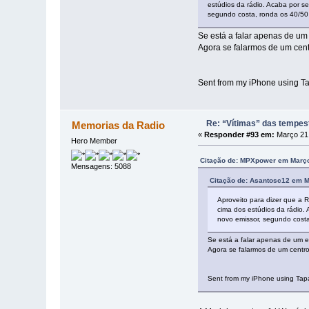
estúdios da rádio. Acaba por s
segundo costa, ronda os 40/50 
Se está a falar apenas de u
Agora se falarmos de um cent
Sent from my iPhone using Ta
Re: “Vítimas” das tempes
Memorias da Radio
«
Responder #93 em:
Março 21,
Hero Member
Citação de: MPXpower em Março
Mensagens: 5088
Citação de: Asantosc12 em M
Aproveito para dizer que a 
cima dos estúdios da rádio.
novo emissor, segundo costa
Se está a falar apenas de um 
Agora se falarmos de um centro
Sent from my iPhone using Tap