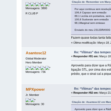
Citação de: Remember em Março
Mensagens: 3800
Por aqui continua sem resoluçã
106,4 Capsao sem emissão
R CLUB P
89,1 Lezíria em portadora, sem
100,8 Sudoeste sem emissão
98,1Marginal sem emissao
Enviado do meu 2312DRA50G a
Fazem quase todas tanta falta
«
Última modificação: Março 18,
Re: “Vítimas” das tempes
Asantosc12
«
Responder #91 em:
Março 18,
Global Moderator
Hero Member
Aproveito para dizer que a R
ligação STL, por cima dos es
Mensagens: 736
prédio, que o sinal caí a piq
Re: “Vítimas” das tempes
MPXpower
«
Responder #92 em:
Março 21,
Jr. Member
Citação de: Asantosc12 em Març
Mensagens: 30
Aproveito para dizer que a Rád