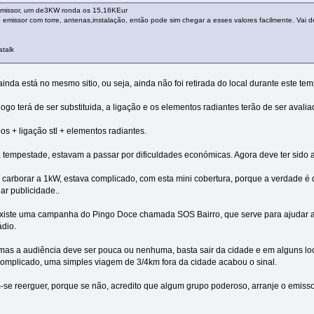
emissor, um de3KW ronda os 15,16KEur
 emissor com torre, antenas,instalação, então pode sim chegar a esses valores facilmente. Vai
atalk
ainda está no mesmo sitio, ou seja, ainda não foi retirada do local durante este tem
, logo terá de ser substituida, a ligação e os elementos radiantes terão de ser ava
os + ligação stl + elementos radiantes.
tempestade, estavam a passar por dificuldades económicas. Agora deve ter sido a 
carborar a 1kW, estava complicado, com esta mini cobertura, porque a verdade é qu
jar publicidade..
 existe uma campanha do Pingo Doce chamada SOS Bairro, que serve para ajudar a
ádio.
 mas a audiência deve ser pouca ou nenhuma, basta sair da cidade e em alguns l
 complicado, uma simples viagem de 3/4km fora da cidade acabou o sinal.
e reerguer, porque se não, acredito que algum grupo poderoso, arranje o emissor