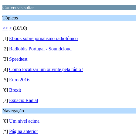
Conversas soltas
Tópicos
<<
<
(10/10)
[1]
Ebook sobre jornalismo radiofónico
[2]
Radiobits Portugal - Soundcloud
[3]
Speedtest
[4]
Como localizar um ouvinte pela rádio?
[5]
Euro 2016
[6]
Brexit
[7]
Espacio Radial
Navegação
[0]
Um nível acima
[*]
Página anterior