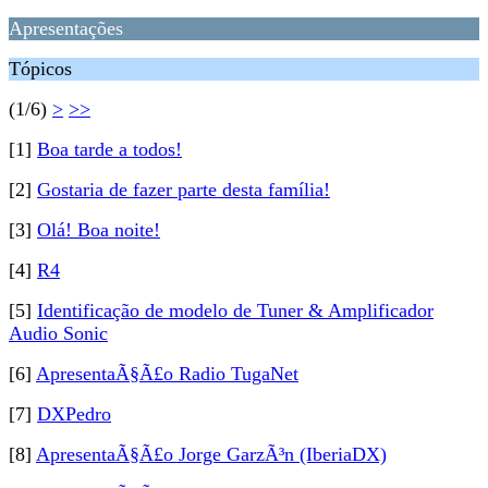
Apresentações
Tópicos
(1/6)
>
>>
[1]
Boa tarde a todos!
[2]
Gostaria de fazer parte desta família!
[3]
Olá! Boa noite!
[4]
R4
[5]
Identificação de modelo de Tuner & Amplificador
Audio Sonic
[6]
ApresentaÃ§Ã£o Radio TugaNet
[7]
DXPedro
[8]
ApresentaÃ§Ã£o Jorge GarzÃ³n (IberiaDX)