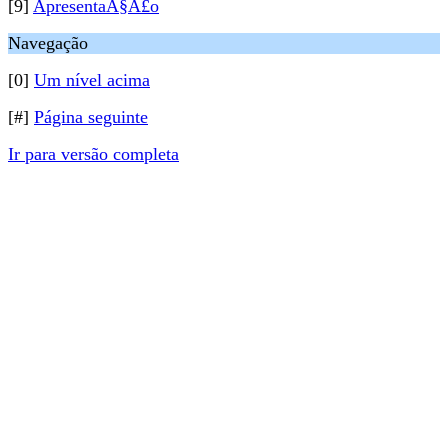
[9]
ApresentaÃ§Ã£o
Navegação
[0]
Um nível acima
[#]
Página seguinte
Ir para versão completa